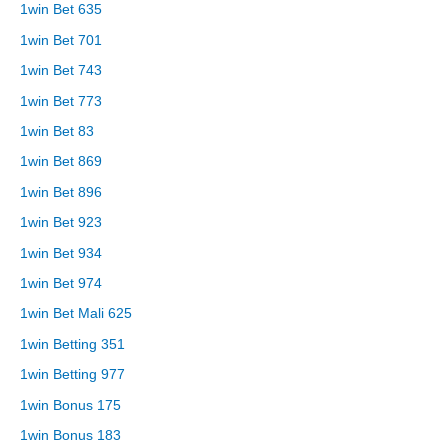
1win Bet 635
1win Bet 701
1win Bet 743
1win Bet 773
1win Bet 83
1win Bet 869
1win Bet 896
1win Bet 923
1win Bet 934
1win Bet 974
1win Bet Mali 625
1win Betting 351
1win Betting 977
1win Bonus 175
1win Bonus 183