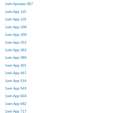
1win Apostas 957
1win App 115
1win App 118
1win App 208
1win App 209
1win App 252
1win App 363
1win App 389
1win App 401
1win App 467
1win App 516
1win App 543
1win App 603
1win App 682
1win App 717