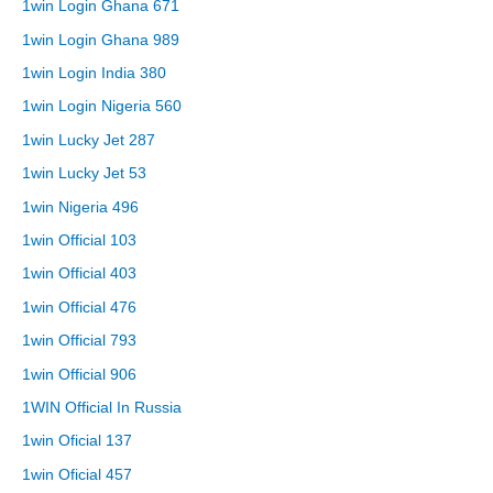
1win Login Ghana 671
1win Login Ghana 989
1win Login India 380
1win Login Nigeria 560
1win Lucky Jet 287
1win Lucky Jet 53
1win Nigeria 496
1win Official 103
1win Official 403
1win Official 476
1win Official 793
1win Official 906
1WIN Official In Russia
1win Oficial 137
1win Oficial 457