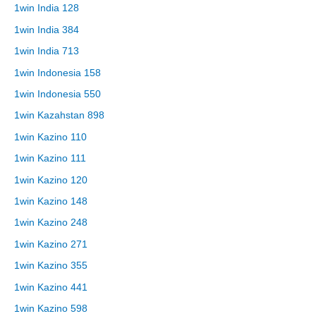
1win India 128
1win India 384
1win India 713
1win Indonesia 158
1win Indonesia 550
1win Kazahstan 898
1win Kazino 110
1win Kazino 111
1win Kazino 120
1win Kazino 148
1win Kazino 248
1win Kazino 271
1win Kazino 355
1win Kazino 441
1win Kazino 598