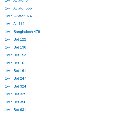
1win Aviator 544
1win Aviator 555
1win Aviator 974
1win Az 114
1win Bangladesh 479
1win Bet 122
1win Bet 136
1win Bet 153
1win Bet 16
1win Bet 161
1win Bet 247
1win Bet 324
1win Bet 325
1win Bet 356
1win Bet 631