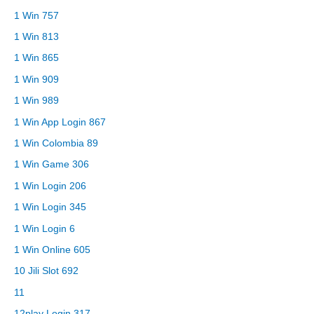
1 Win 757
1 Win 813
1 Win 865
1 Win 909
1 Win 989
1 Win App Login 867
1 Win Colombia 89
1 Win Game 306
1 Win Login 206
1 Win Login 345
1 Win Login 6
1 Win Online 605
10 Jili Slot 692
11
12play Login 317