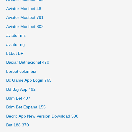
Aviator Mostbet 48
Aviator Mostbet 791
Aviator Mostbet 802
aviator mz
aviator ng
b1bet BR
Baixar Betnacional 470
bbrbet colombia
Bc Game App Login 765
Bd Baji App 492
Bdm Bet 407
Bdm Bet Espana 155
Becric App New Version Download 590
Bet 188 370