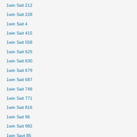
1win Sait 212
1win Sait 228
1win Sait 4
1win Sait 415
1win Sait 558
1win Sait 625
1win Sait 630
1win Sait 679
1win Sait 687
1win Sait 748
1win Sait 771
1win Sait 816
1win Sait 96
1win Sait 982
1win Sayt 85