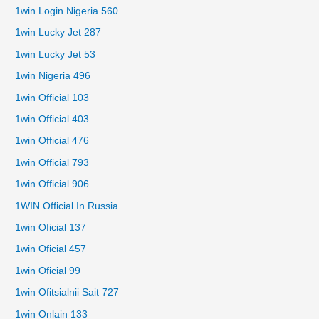
1win Login Nigeria 560
1win Lucky Jet 287
1win Lucky Jet 53
1win Nigeria 496
1win Official 103
1win Official 403
1win Official 476
1win Official 793
1win Official 906
1WIN Official In Russia
1win Oficial 137
1win Oficial 457
1win Oficial 99
1win Ofitsialnii Sait 727
1win Onlain 133