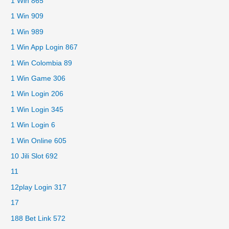
1 Win 865
1 Win 909
1 Win 989
1 Win App Login 867
1 Win Colombia 89
1 Win Game 306
1 Win Login 206
1 Win Login 345
1 Win Login 6
1 Win Online 605
10 Jili Slot 692
11
12play Login 317
17
188 Bet Link 572