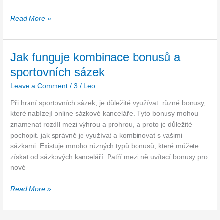
Jak
Read More »
funguje
kombinace
bonusů
Jak funguje kombinace bonusů a
a
sportovních sázek
sportovních
sázek
Leave a Comment
/
3
/
Leo
Při hraní sportovních sázek, je důležité využívat různé bonusy,
které nabízejí online sázkové kanceláře. Tyto bonusy mohou
znamenat rozdíl mezi výhrou a prohrou, a proto je důležité
pochopit, jak správně je využívat a kombinovat s vašimi
sázkami. Existuje mnoho různých typů bonusů, které můžete
získat od sázkových kanceláří. Patří mezi ně uvítací bonusy pro
nové
Jak
Read More »
funguje
kombinace