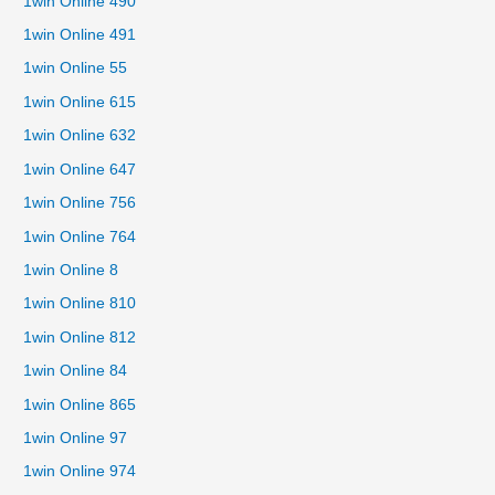
1win Online 490
1win Online 491
1win Online 55
1win Online 615
1win Online 632
1win Online 647
1win Online 756
1win Online 764
1win Online 8
1win Online 810
1win Online 812
1win Online 84
1win Online 865
1win Online 97
1win Online 974