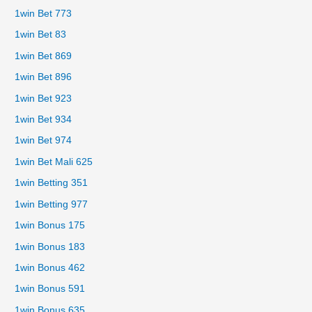
1win Bet 773
1win Bet 83
1win Bet 869
1win Bet 896
1win Bet 923
1win Bet 934
1win Bet 974
1win Bet Mali 625
1win Betting 351
1win Betting 977
1win Bonus 175
1win Bonus 183
1win Bonus 462
1win Bonus 591
1win Bonus 635