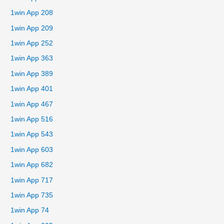
1win App 208
1win App 209
1win App 252
1win App 363
1win App 389
1win App 401
1win App 467
1win App 516
1win App 543
1win App 603
1win App 682
1win App 717
1win App 735
1win App 74