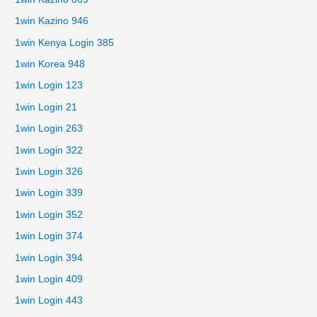
1win Kazino 946
1win Kenya Login 385
1win Korea 948
1win Login 123
1win Login 21
1win Login 263
1win Login 322
1win Login 326
1win Login 339
1win Login 352
1win Login 374
1win Login 394
1win Login 409
1win Login 443