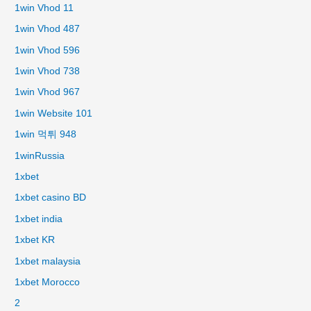
1win Vhod 11
1win Vhod 487
1win Vhod 596
1win Vhod 738
1win Vhod 967
1win Website 101
1win 먹튀 948
1winRussia
1xbet
1xbet casino BD
1xbet india
1xbet KR
1xbet malaysia
1xbet Morocco
2