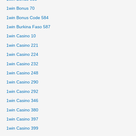
1win Bonus 70
1win Bonus Code 584
1win Burkina Faso 587
1win Casino 10
1win Casino 221
1win Casino 224
1win Casino 232
1win Casino 248
1win Casino 290
1win Casino 292
1win Casino 346
1win Casino 380
1win Casino 397
1win Casino 399