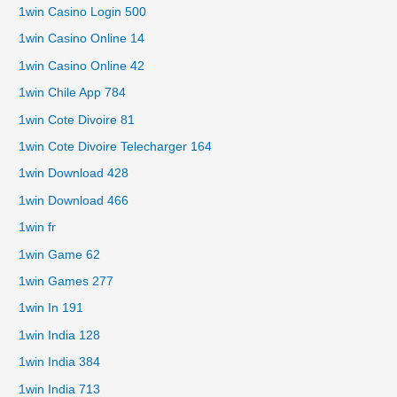
1win Casino Login 500
1win Casino Online 14
1win Casino Online 42
1win Chile App 784
1win Cote Divoire 81
1win Cote Divoire Telecharger 164
1win Download 428
1win Download 466
1win fr
1win Game 62
1win Games 277
1win In 191
1win India 128
1win India 384
1win India 713