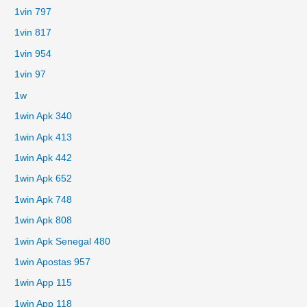
1vin 797
1vin 817
1vin 954
1vin 97
1w
1win Apk 340
1win Apk 413
1win Apk 442
1win Apk 652
1win Apk 748
1win Apk 808
1win Apk Senegal 480
1win Apostas 957
1win App 115
1win App 118