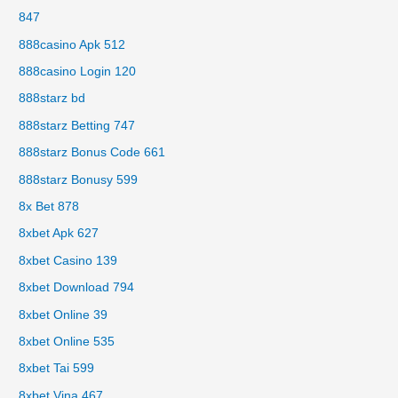
847
888casino Apk 512
888casino Login 120
888starz bd
888starz Betting 747
888starz Bonus Code 661
888starz Bonusy 599
8x Bet 878
8xbet Apk 627
8xbet Casino 139
8xbet Download 794
8xbet Online 39
8xbet Online 535
8xbet Tai 599
8xbet Vina 467