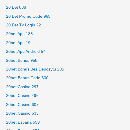
20 Bet 888
20 Bet Promo Code 965
20 Bet Tv Login 22
20bet App 186
20bet App 19
20bet App Android 54
20bet Bonus 958
20bet Bonus Bez Depozytu 295
20bet Bonus Code 600
20bet Casino 297
20bet Casino 496
20bet Casino 607
20bet Casino 633
20bet Espana 559