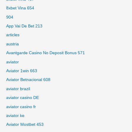
8xbet Vina 654
904
App Vai De Bet 213
articles
austria
Avantgarde Casino No Deposit Bonus 571
aviator
Aviator 1win 663
Aviator Betnacional 608
aviator brazil
aviator casino DE
aviator casino fr
aviator ke
Aviator Mostbet 453