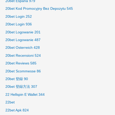
20bet Espana 979
20bet Kod Promocyjny Bez Depozytu 545
20bet Login 252
20bet Login 936
20bet Logowanie 201
20bet Logowanie 487
20bet Osterreich 428
20bet Recensioni 524
20bet Reviews 585
20bet Scommesse 86
20bet 登録 90
20bet 登録方法 307
22 Hellspin E Wallet 344
22bet
22bet Apk 824