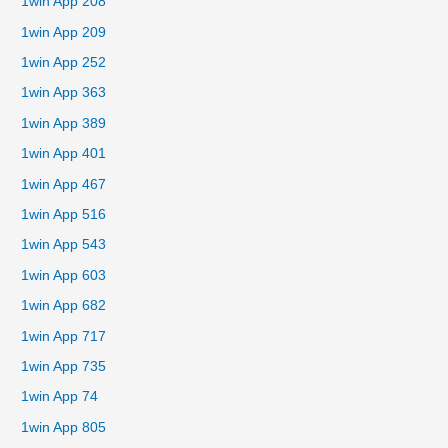
1win App 208
1win App 209
1win App 252
1win App 363
1win App 389
1win App 401
1win App 467
1win App 516
1win App 543
1win App 603
1win App 682
1win App 717
1win App 735
1win App 74
1win App 805