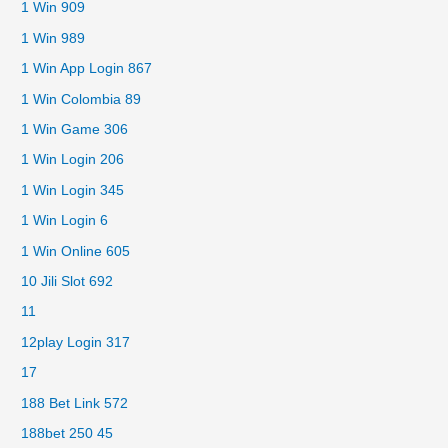
1 Win 909
1 Win 989
1 Win App Login 867
1 Win Colombia 89
1 Win Game 306
1 Win Login 206
1 Win Login 345
1 Win Login 6
1 Win Online 605
10 Jili Slot 692
11
12play Login 317
17
188 Bet Link 572
188bet 250 45