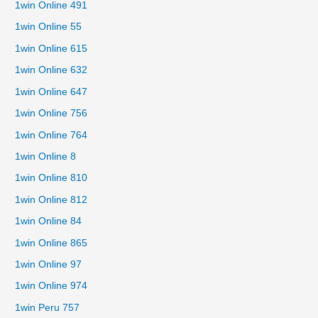
1win Online 491
1win Online 55
1win Online 615
1win Online 632
1win Online 647
1win Online 756
1win Online 764
1win Online 8
1win Online 810
1win Online 812
1win Online 84
1win Online 865
1win Online 97
1win Online 974
1win Peru 757