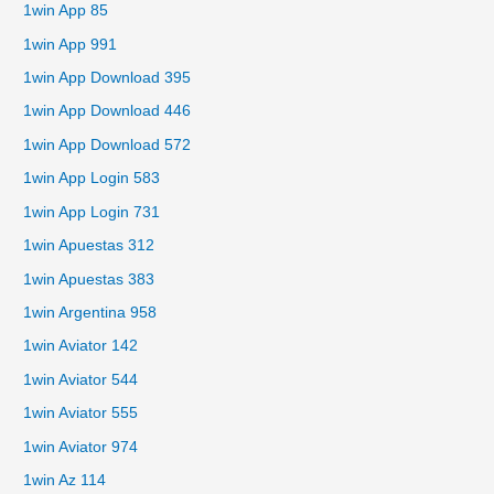
1win App 85
1win App 991
1win App Download 395
1win App Download 446
1win App Download 572
1win App Login 583
1win App Login 731
1win Apuestas 312
1win Apuestas 383
1win Argentina 958
1win Aviator 142
1win Aviator 544
1win Aviator 555
1win Aviator 974
1win Az 114