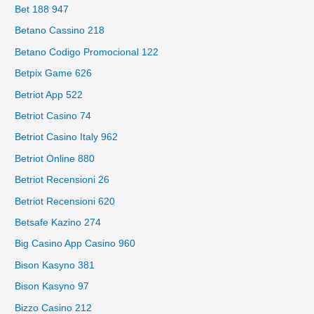
Bet 188 947
Betano Cassino 218
Betano Codigo Promocional 122
Betpix Game 626
Betriot App 522
Betriot Casino 74
Betriot Casino Italy 962
Betriot Online 880
Betriot Recensioni 26
Betriot Recensioni 620
Betsafe Kazino 274
Big Casino App Casino 960
Bison Kasyno 381
Bison Kasyno 97
Bizzo Casino 212