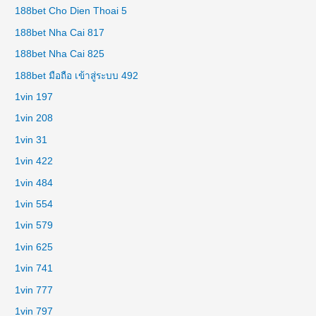
188bet Cho Dien Thoai 5
188bet Nha Cai 817
188bet Nha Cai 825
188bet มือถือ เข้าสู่ระบบ 492
1vin 197
1vin 208
1vin 31
1vin 422
1vin 484
1vin 554
1vin 579
1vin 625
1vin 741
1vin 777
1vin 797