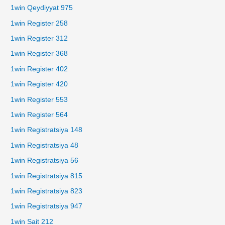
1win Qeydiyyat 975
1win Register 258
1win Register 312
1win Register 368
1win Register 402
1win Register 420
1win Register 553
1win Register 564
1win Registratsiya 148
1win Registratsiya 48
1win Registratsiya 56
1win Registratsiya 815
1win Registratsiya 823
1win Registratsiya 947
1win Sait 212