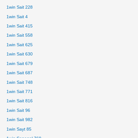
1win Sait 228
1win Sait 4
1win Sait 415
1win Sait 558
1win Sait 625
1win Sait 630
1win Sait 679
1win Sait 687
1win Sait 748
1win Sait 771
1win Sait 816
1win Sait 96
1win Sait 982
1win Sayt 85