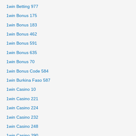
1win Betting 977
1win Bonus 175
1win Bonus 183
1win Bonus 462
1win Bonus 591
1win Bonus 635
1win Bonus 70
1win Bonus Code 584
1win Burkina Faso 587
1win Casino 10
1win Casino 221
1win Casino 224
1win Casino 232
1win Casino 248
1win Casino 290