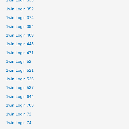
1win Login 339
1win Login 352
1win Login 374
1win Login 394
1win Login 409
1win Login 443
1win Login 471
1win Login 52
1win Login 521
1win Login 526
1win Login 537
1win Login 644
1win Login 703
1win Login 72
1win Login 74