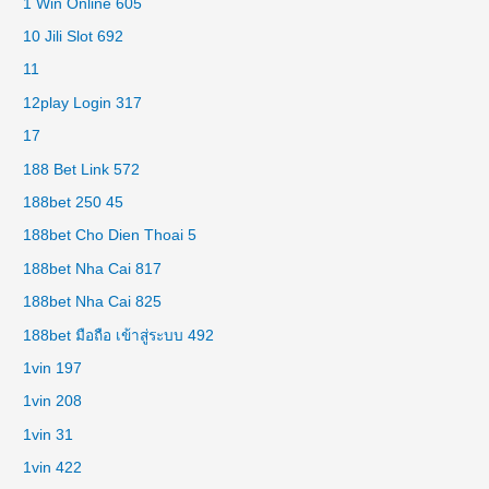
1 Win Online 605
10 Jili Slot 692
11
12play Login 317
17
188 Bet Link 572
188bet 250 45
188bet Cho Dien Thoai 5
188bet Nha Cai 817
188bet Nha Cai 825
188bet มือถือ เข้าสู่ระบบ 492
1vin 197
1vin 208
1vin 31
1vin 422