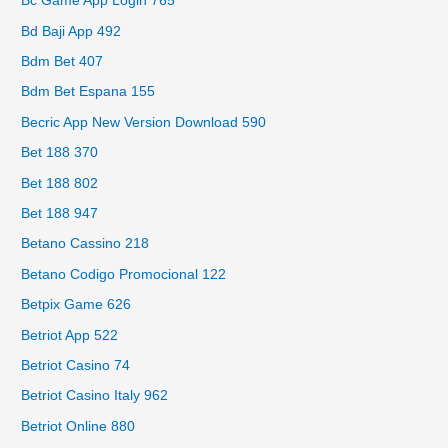
Bc Game App Login 765
Bd Baji App 492
Bdm Bet 407
Bdm Bet Espana 155
Becric App New Version Download 590
Bet 188 370
Bet 188 802
Bet 188 947
Betano Cassino 218
Betano Codigo Promocional 122
Betpix Game 626
Betriot App 522
Betriot Casino 74
Betriot Casino Italy 962
Betriot Online 880