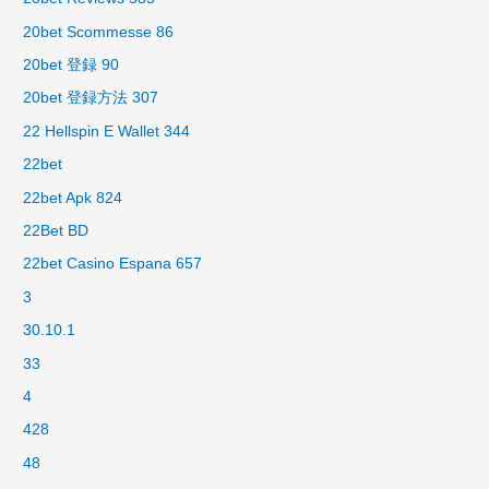
20bet Scommesse 86
20bet 登録 90
20bet 登録方法 307
22 Hellspin E Wallet 344
22bet
22bet Apk 824
22Bet BD
22bet Casino Espana 657
3
30.10.1
33
4
428
48