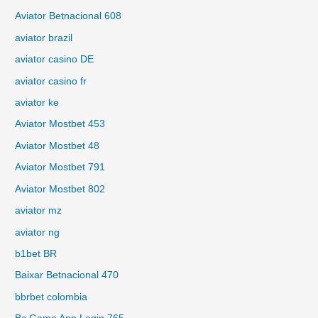
Aviator Betnacional 608
aviator brazil
aviator casino DE
aviator casino fr
aviator ke
Aviator Mostbet 453
Aviator Mostbet 48
Aviator Mostbet 791
Aviator Mostbet 802
aviator mz
aviator ng
b1bet BR
Baixar Betnacional 470
bbrbet colombia