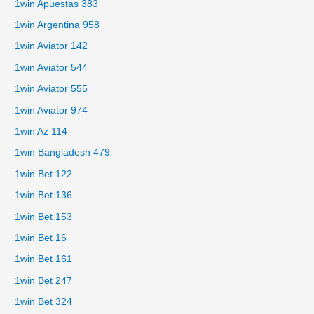
1win Apuestas 383
1win Argentina 958
1win Aviator 142
1win Aviator 544
1win Aviator 555
1win Aviator 974
1win Az 114
1win Bangladesh 479
1win Bet 122
1win Bet 136
1win Bet 153
1win Bet 16
1win Bet 161
1win Bet 247
1win Bet 324