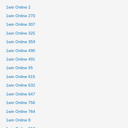
1win Online 2
1win Online 270
1win Online 307
1win Online 325
1win Online 359
1win Online 490
1win Online 491
1win Online 55
1win Online 615
1win Online 632
1win Online 647
1win Online 756
1win Online 764
1win Online 8