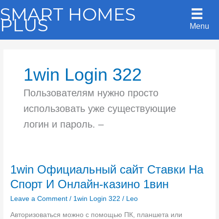
Skip
SMART HOMES
to
PLUS
Menu
content
1win Login 322
Пользователям нужно просто
использовать уже существующие
логин и пароль. –
1win Официальный сайт Ставки На
Спорт И Онлайн-казино 1вин
Leave a Comment
/
1win Login 322
/
Leo
Авторизоваться можно с помощью ПК, планшета или