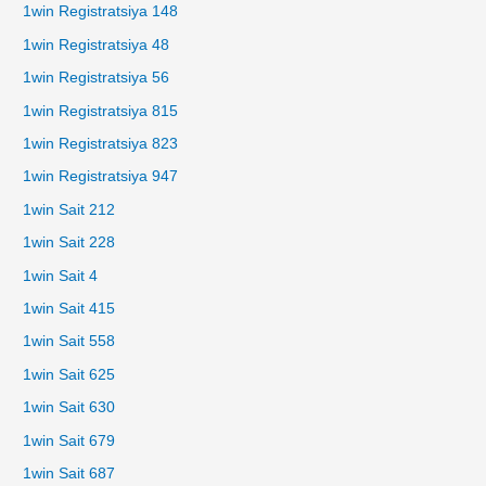
1win Registratsiya 148
1win Registratsiya 48
1win Registratsiya 56
1win Registratsiya 815
1win Registratsiya 823
1win Registratsiya 947
1win Sait 212
1win Sait 228
1win Sait 4
1win Sait 415
1win Sait 558
1win Sait 625
1win Sait 630
1win Sait 679
1win Sait 687