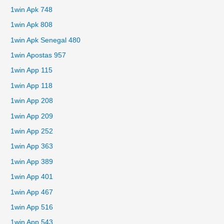
1win Apk 748
1win Apk 808
1win Apk Senegal 480
1win Apostas 957
1win App 115
1win App 118
1win App 208
1win App 209
1win App 252
1win App 363
1win App 389
1win App 401
1win App 467
1win App 516
1win App 543