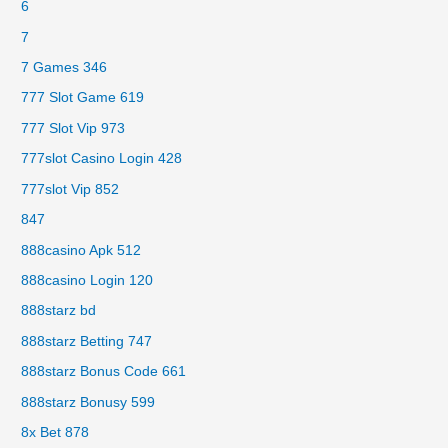
6
7
7 Games 346
777 Slot Game 619
777 Slot Vip 973
777slot Casino Login 428
777slot Vip 852
847
888casino Apk 512
888casino Login 120
888starz bd
888starz Betting 747
888starz Bonus Code 661
888starz Bonusy 599
8x Bet 878