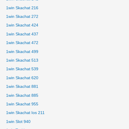
1win Skachat 216
1win Skachat 272
1win Skachat 424
1win Skachat 437
1win Skachat 472
1win Skachat 499
1win Skachat 513
1win Skachat 539
1win Skachat 620
1win Skachat 881
1win Skachat 885
1win Skachat 955
1win Skachat Ios 211
1win Slot 940