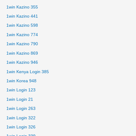
1win Kazino 355
1win Kazino 441
1win Kazino 598
1win Kazino 774
1win Kazino 790
1win Kazino 869
1win Kazino 946
1win Kenya Login 385
1win Korea 948
1win Login 123
1win Login 21
1win Login 263
1win Login 322
1win Login 326