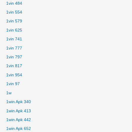
1vin 484
1vin 554
1vin 579
1vin 625
1vin 741
1vin 777
1vin 797
1vin 817
1vin 954
1vin 97
1w
1win Apk 340
1win Apk 413
1win Apk 442
1win Apk 652