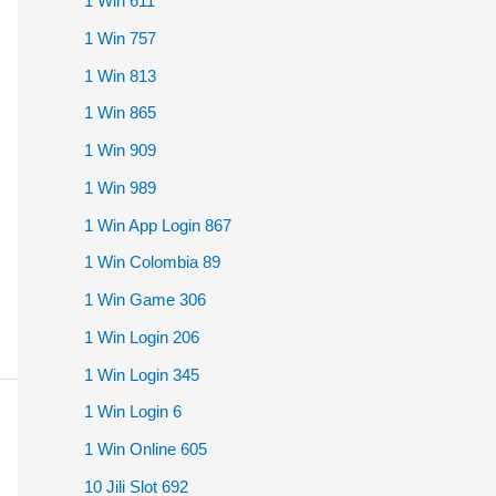
1 Win 611
1 Win 757
1 Win 813
1 Win 865
1 Win 909
1 Win 989
1 Win App Login 867
1 Win Colombia 89
1 Win Game 306
1 Win Login 206
1 Win Login 345
1 Win Login 6
1 Win Online 605
10 Jili Slot 692