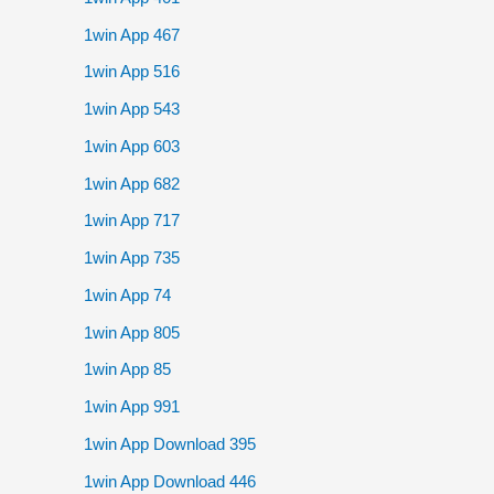
1win App 467
1win App 516
1win App 543
1win App 603
1win App 682
1win App 717
1win App 735
1win App 74
1win App 805
1win App 85
1win App 991
1win App Download 395
1win App Download 446