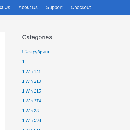
ct Us
About Us
Support
Checkout
Categories
! Без рубрики
1
1 Win 141
1 Win 210
1 Win 215
1 Win 374
1 Win 38
1 Win 598