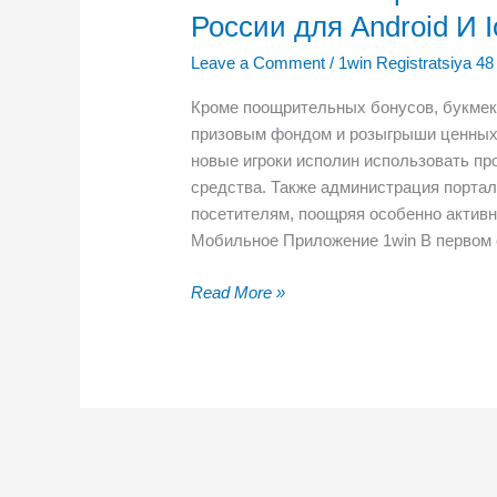
Ios
России для Android И I
Leave a Comment
/
1win Registratsiya 48
Кроме поощрительных бонусов, букмек
призовым фондом и розыгрыши ценных п
новые игроки исполин использовать п
средства. Также администрация порта
посетителям, поощряя особенно активн
Мобильное Приложение 1win В первом 
1win
Read More »
Скачать
Приложение
На
Андроид
1вин
В
России