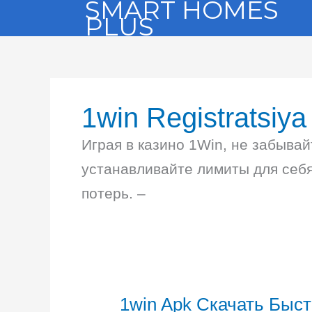
SMART HOMES
Skip
PLUS
to
content
1win Registratsiya
Играя в казино 1Win, не забывай
устанавливайте лимиты для себ
потерь. –
1win Apk Скачать Быст