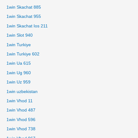
1win Skachat 885
1win Skachat 955
1win Skachat Ios 211
1win Slot 940
1win Turkiye
1win Turkiye 602
1win Ua 615
1win Ug 960
1win Uz 959
1win uzbekistan
1win Vhod 11
1win Vhod 487
1win Vhod 596
1win Vhod 738