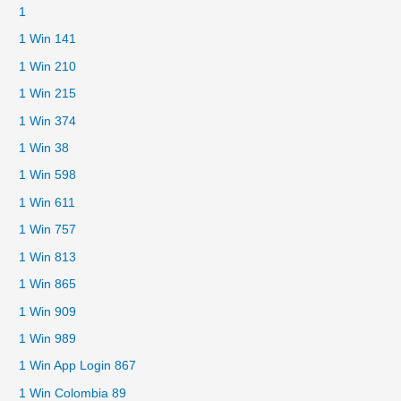
Polski
1
1 Win 141
1 Win 210
1 Win 215
1 Win 374
1 Win 38
1 Win 598
1 Win 611
1 Win 757
1 Win 813
1 Win 865
1 Win 909
1 Win 989
1 Win App Login 867
1 Win Colombia 89