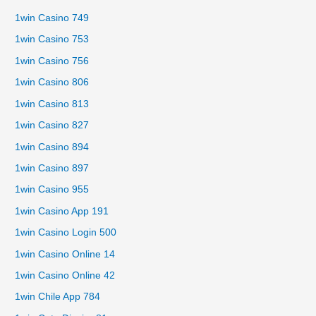
1win Casino 749
1win Casino 753
1win Casino 756
1win Casino 806
1win Casino 813
1win Casino 827
1win Casino 894
1win Casino 897
1win Casino 955
1win Casino App 191
1win Casino Login 500
1win Casino Online 14
1win Casino Online 42
1win Chile App 784