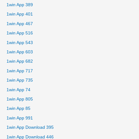
1win App 389
1win App 401
1win App 467
1win App 516
1win App 543
1win App 603
1win App 682
1win App 717
1win App 735
1win App 74
1win App 805
1win App 85
1win App 991
1win App Download 395
1win App Download 446