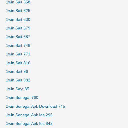
1win Sait 558
1win Sait 625
1win Sait 630
1win Sait 679
1win Sait 687
1win Sait 748
1win Sait 771
1win Sait 816
1win Sait 96
1win Sait 982
1win Sayt 85
1win Senegal 760
1win Senegal Apk Download 745
1win Senegal Apk Ios 295
1win Senegal Apk Ios 842