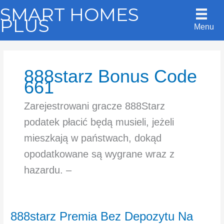
Skip
SMART HOMES
to
PLUS
Menu
content
888starz Bonus Code
661
Zarejestrowani gracze 888Starz
podatek płacić będą musieli, jeżeli
mieszkają w państwach, dokąd
opodatkowane są wygrane wraz z
hazardu. –
888starz Premia Bez Depozytu Na