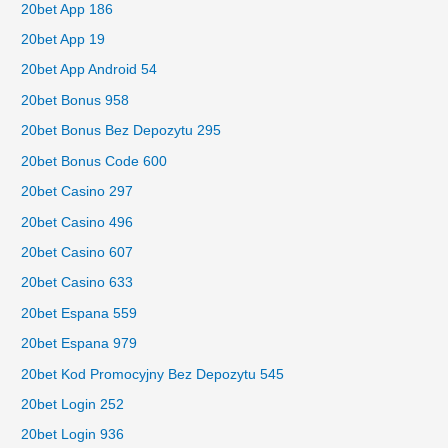
20bet App 186
20bet App 19
20bet App Android 54
20bet Bonus 958
20bet Bonus Bez Depozytu 295
20bet Bonus Code 600
20bet Casino 297
20bet Casino 496
20bet Casino 607
20bet Casino 633
20bet Espana 559
20bet Espana 979
20bet Kod Promocyjny Bez Depozytu 545
20bet Login 252
20bet Login 936