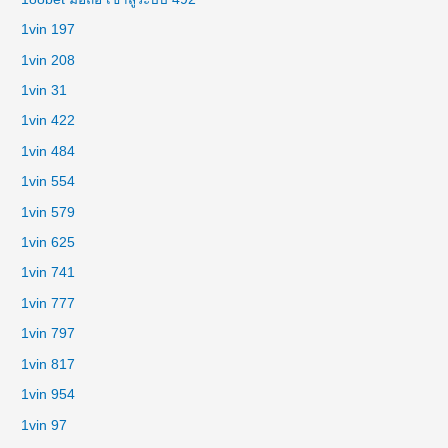
1vin 197
1vin 208
1vin 31
1vin 422
1vin 484
1vin 554
1vin 579
1vin 625
1vin 741
1vin 777
1vin 797
1vin 817
1vin 954
1vin 97