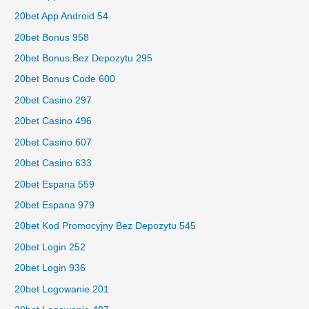
20bet App Android 54
20bet Bonus 958
20bet Bonus Bez Depozytu 295
20bet Bonus Code 600
20bet Casino 297
20bet Casino 496
20bet Casino 607
20bet Casino 633
20bet Espana 559
20bet Espana 979
20bet Kod Promocyjny Bez Depozytu 545
20bet Login 252
20bet Login 936
20bet Logowanie 201