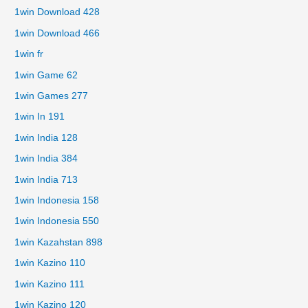
1win Download 428
1win Download 466
1win fr
1win Game 62
1win Games 277
1win In 191
1win India 128
1win India 384
1win India 713
1win Indonesia 158
1win Indonesia 550
1win Kazahstan 898
1win Kazino 110
1win Kazino 111
1win Kazino 120