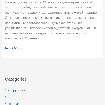
На
На официальном сайте 1Win вам найдете предложения,
Спорт
которые подойдут как любителям ставок на спорт, так и
единица, кто предпочитает азартные игры в онлайн-казино.
От бонусов на первый вклад до самого специальных акций
для активных пользователей, букмекер стремится
удовлетворить интересы своей аудитории. Бонусы и акции –
неотъемлемая часть игрового опыта в букмекерской
конторе, и 1Win щедро
Официальный
Read More »
веб-
сайт
ᐉ
Бонусы
И
Categories
Спортивные
Ставки
В
! Без рубрики
Букмекерской
1
Конторе
1 Win 141