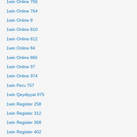
1win Online 756
1win Online 764
1win Online 8
1win Online 810
1win Online 812
1win Online 84
1win Online 865
1win Online 97
1win Online 974
1win Peru 757
1win Qeydiyyat 975
1win Register 258
1win Register 312
1win Register 368
1win Register 402