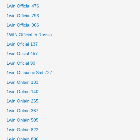
1win Official 476
1win Official 793
1win Official 906
1WIN Official In Russia
1win Oficial 137
1win Oficial 457
1win Oficial 99
1win Ofitsialnii Sait 727
1win Onlain 133
1win Onlain 140
1win Onlain 265
1win Onlain 367
1win Onlain 505
1win Onlain 822
1win Onlain 896