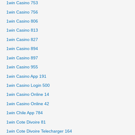
1win Casino 753
1win Casino 756
1win Casino 806
1win Casino 813
1win Casino 827
1win Casino 894
1win Casino 897
1win Casino 955
1win Casino App 191
1win Casino Login 500
1win Casino Online 14
1win Casino Online 42
1win Chile App 784
1win Cote Divoire 81
1win Cote Divoire Telecharger 164