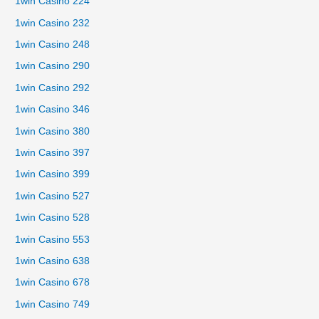
1win Casino 224
1win Casino 232
1win Casino 248
1win Casino 290
1win Casino 292
1win Casino 346
1win Casino 380
1win Casino 397
1win Casino 399
1win Casino 527
1win Casino 528
1win Casino 553
1win Casino 638
1win Casino 678
1win Casino 749