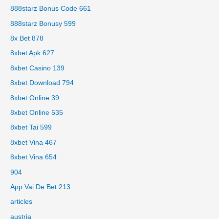
888starz Bonus Code 661
888starz Bonusy 599
8x Bet 878
8xbet Apk 627
8xbet Casino 139
8xbet Download 794
8xbet Online 39
8xbet Online 535
8xbet Tai 599
8xbet Vina 467
8xbet Vina 654
904
App Vai De Bet 213
articles
austria