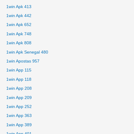
1win Apk 413
1win Apk 442
1win Apk 652
1win Apk 748
1win Apk 808
1win Apk Senegal 480
1win Apostas 957
1win App 115
1win App 118
1win App 208
1win App 209
1win App 252
1win App 363
1win App 389
1win App 401