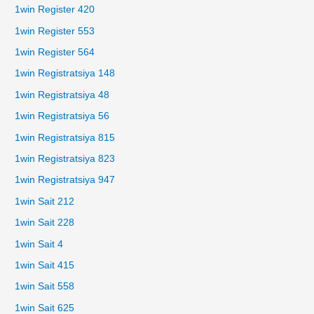
1win Register 420
1win Register 553
1win Register 564
1win Registratsiya 148
1win Registratsiya 48
1win Registratsiya 56
1win Registratsiya 815
1win Registratsiya 823
1win Registratsiya 947
1win Sait 212
1win Sait 228
1win Sait 4
1win Sait 415
1win Sait 558
1win Sait 625