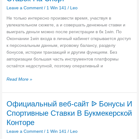
Ставки
Leave a Comment
/
1 Win 141
/
Leo
Онлайн
В
Не только интересно произвести время, участвуя в
Украине
увлекательном сюжете, а и совершать денежные ставки и
выиграть деньги можно после регистрации в бк 1win. По
Окончании 1win входа в личный кабинет открывается доступ
к персональным данным, игровому балансу, разделу
бонусов, истории транзакций и другим функциям. Без
авторизации большая часть инструментов платформы
остаётся недоступной, поэтому оперативный и
1win
Read More »
Официальный
веб-
сайт
Официальный веб-сайт ᐉ Бонусы И
Букмекерской
Спортивные Ставки В Букмекерской
Конторы
с
Конторе
Целью
Leave a Comment
/
1 Win 141
/
Leo
Ставок