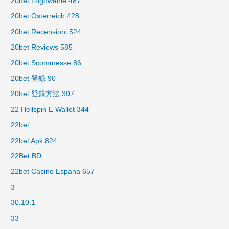
20bet Logowanie 487
20bet Osterreich 428
20bet Recensioni 524
20bet Reviews 585
20bet Scommesse 86
20bet 登録 90
20bet 登録方法 307
22 Hellspin E Wallet 344
22bet
22bet Apk 824
22Bet BD
22bet Casino Espana 657
3
30.10.1
33