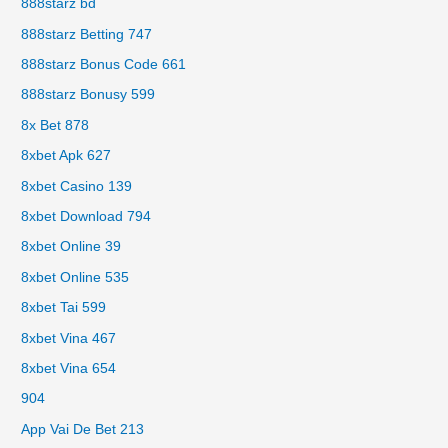
888starz bd
888starz Betting 747
888starz Bonus Code 661
888starz Bonusy 599
8x Bet 878
8xbet Apk 627
8xbet Casino 139
8xbet Download 794
8xbet Online 39
8xbet Online 535
8xbet Tai 599
8xbet Vina 467
8xbet Vina 654
904
App Vai De Bet 213