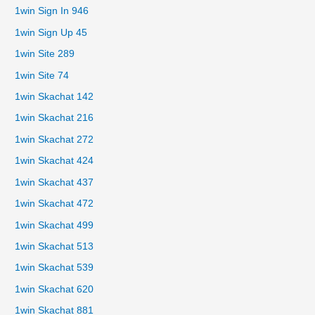
1win Sign In 946
1win Sign Up 45
1win Site 289
1win Site 74
1win Skachat 142
1win Skachat 216
1win Skachat 272
1win Skachat 424
1win Skachat 437
1win Skachat 472
1win Skachat 499
1win Skachat 513
1win Skachat 539
1win Skachat 620
1win Skachat 881