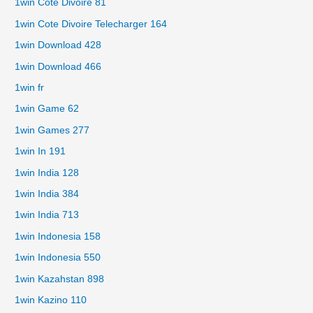
1win Cote Divoire 81
1win Cote Divoire Telecharger 164
1win Download 428
1win Download 466
1win fr
1win Game 62
1win Games 277
1win In 191
1win India 128
1win India 384
1win India 713
1win Indonesia 158
1win Indonesia 550
1win Kazahstan 898
1win Kazino 110