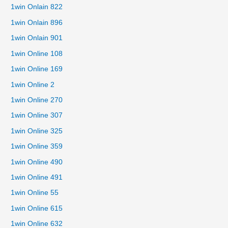
1win Onlain 822
1win Onlain 896
1win Onlain 901
1win Online 108
1win Online 169
1win Online 2
1win Online 270
1win Online 307
1win Online 325
1win Online 359
1win Online 490
1win Online 491
1win Online 55
1win Online 615
1win Online 632