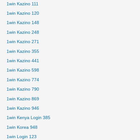
1win Kazino 111
1win Kazino 120
1win Kazino 148
1win Kazino 248
1win Kazino 271
1win Kazino 355
1win Kazino 441
1win Kazino 598
1win Kazino 774
1win Kazino 790
1win Kazino 869
1win Kazino 946
1win Kenya Login 385
1win Korea 948
1win Login 123