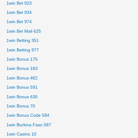
1win Bet 923
1win Bet 934
1win Bet 974
1win Bet Mali 625
1win Betting 351
1win Betting 977
1win Bonus 175
1win Bonus 183
1win Bonus 462
1win Bonus 591
1win Bonus 635
1win Bonus 70
1win Bonus Code 584
1win Burkina Faso 587
1win Casino 10