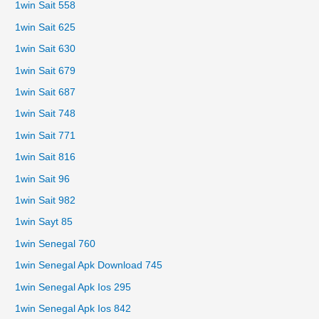
1win Sait 558
1win Sait 625
1win Sait 630
1win Sait 679
1win Sait 687
1win Sait 748
1win Sait 771
1win Sait 816
1win Sait 96
1win Sait 982
1win Sayt 85
1win Senegal 760
1win Senegal Apk Download 745
1win Senegal Apk Ios 295
1win Senegal Apk Ios 842