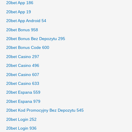
20bet App 186
20bet App 19
20bet App Android 54
20bet Bonus 958
20bet Bonus Bez Depozytu 295
20bet Bonus Code 600
20bet Casino 297
20bet Casino 496
20bet Casino 607
20bet Casino 633
20bet Espana 559
20bet Espana 979
20bet Kod Promocyjny Bez Depozytu 545
20bet Login 252
20bet Login 936