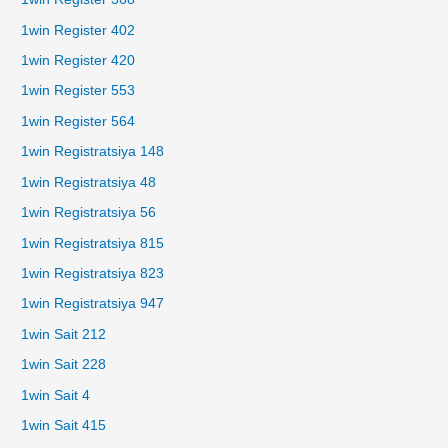
1win Register 402
1win Register 420
1win Register 553
1win Register 564
1win Registratsiya 148
1win Registratsiya 48
1win Registratsiya 56
1win Registratsiya 815
1win Registratsiya 823
1win Registratsiya 947
1win Sait 212
1win Sait 228
1win Sait 4
1win Sait 415