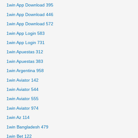
1win App Download 395
1win App Download 446
1win App Download 572
1win App Login 583
1win App Login 731
1win Apuestas 312
1win Apuestas 383
1win Argentina 958
1win Aviator 142
1win Aviator 544
1win Aviator 555
1win Aviator 974
1win Az 114
1win Bangladesh 479
1win Bet 122