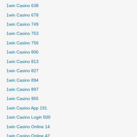
1win Casino 638
1win Casino 678
1win Casino 749
1win Casino 753
1win Casino 756
1win Casino 806
1win Casino 813
1win Casino 827
1win Casino 894
1win Casino 897
1win Casino 955
1win Casino App 191
1win Casino Login 500
1win Casino Online 14
1win Casino Online 42