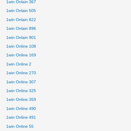
1win Onlain 367
1win Onlain 505
1win Onlain 822
1win Onlain 896
1win Onlain 901
1win Online 108
1win Online 169
1win Online 2
1win Online 270
1win Online 307
1win Online 325
1win Online 359
1win Online 490
1win Online 491
1win Online 55