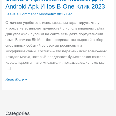
Android Apk И Ios В One Клик 2023
Leave a Comment
/
Mostbetuz 881
/
Leo
Отличное удобство в использовании гарантирует, что у
игроков не возникнет трудностей с использованием сайта.
Для узбекской публики на сайте есть даже португальский
язык. В рамках БК Мостбет предлагается широкий выбор
спортивных событий со своими росписями и
коэффициентами. Роспись – это перечень всех возможных
исходов матча, который предлагает букмекерская контора.
Коэффициенты – это множители, показывающие, сколько
[…]
Скачать
Read More »
Приложение
Mostbet
Для
Android
Apk
Categories
И