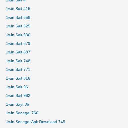
1win Sait 4
1win Sait 415
1win Sait 558
1win Sait 625
1win Sait 630
1win Sait 679
1win Sait 687
1win Sait 748
1win Sait 771
1win Sait 816
1win Sait 96
1win Sait 982
1win Sayt 85
1win Senegal 760
1win Senegal Apk Download 745