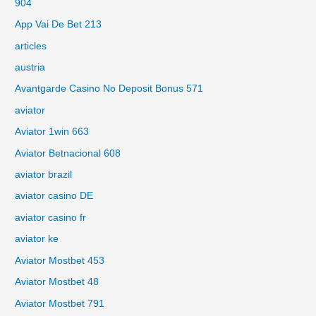
904
App Vai De Bet 213
articles
austria
Avantgarde Casino No Deposit Bonus 571
aviator
Aviator 1win 663
Aviator Betnacional 608
aviator brazil
aviator casino DE
aviator casino fr
aviator ke
Aviator Mostbet 453
Aviator Mostbet 48
Aviator Mostbet 791