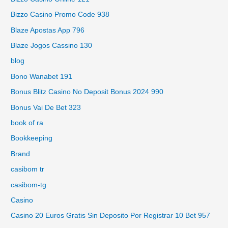
Bizzo Casino Promo Code 938
Blaze Apostas App 796
Blaze Jogos Cassino 130
blog
Bono Wanabet 191
Bonus Blitz Casino No Deposit Bonus 2024 990
Bonus Vai De Bet 323
book of ra
Bookkeeping
Brand
casibom tr
casibom-tg
Casino
Casino 20 Euros Gratis Sin Deposito Por Registrar 10 Bet 957