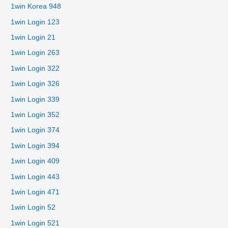
1win Korea 948
1win Login 123
1win Login 21
1win Login 263
1win Login 322
1win Login 326
1win Login 339
1win Login 352
1win Login 374
1win Login 394
1win Login 409
1win Login 443
1win Login 471
1win Login 52
1win Login 521