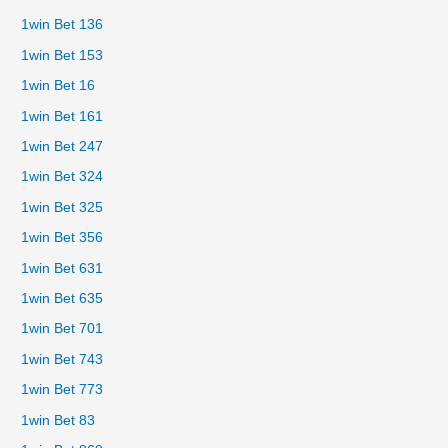
1win Bet 136
1win Bet 153
1win Bet 16
1win Bet 161
1win Bet 247
1win Bet 324
1win Bet 325
1win Bet 356
1win Bet 631
1win Bet 635
1win Bet 701
1win Bet 743
1win Bet 773
1win Bet 83