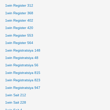
1win Register 312
1win Register 368
1win Register 402
1win Register 420
1win Register 553
1win Register 564
1win Registratsiya 148
1win Registratsiya 48
1win Registratsiya 56
1win Registratsiya 815
1win Registratsiya 823
1win Registratsiya 947
1win Sait 212
1win Sait 228