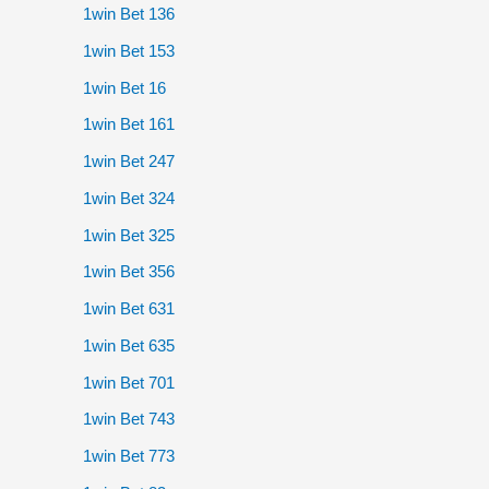
1win Bet 136
1win Bet 153
1win Bet 16
1win Bet 161
1win Bet 247
1win Bet 324
1win Bet 325
1win Bet 356
1win Bet 631
1win Bet 635
1win Bet 701
1win Bet 743
1win Bet 773