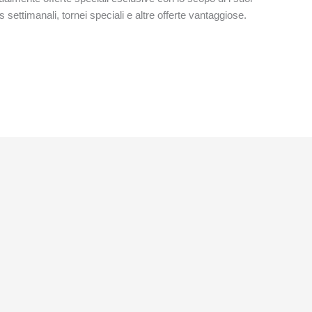
 settimanali, tornei speciali e altre offerte vantaggiose.