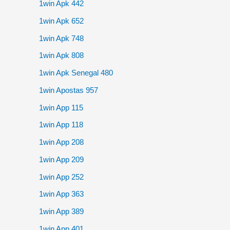
1win Apk 442
1win Apk 652
1win Apk 748
1win Apk 808
1win Apk Senegal 480
1win Apostas 957
1win App 115
1win App 118
1win App 208
1win App 209
1win App 252
1win App 363
1win App 389
1win App 401