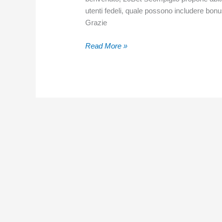
utenti fedeli, quale possono includere bonus
Grazie
20bet
Read More »
Login:
Accede
Al
Sito
Ufficiale
Vittoria
20bet