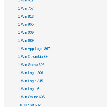
1 Win 611
1 Win 757
1 Win 813
1 Win 865
1 Win 909
1 Win 989
1 Win App Login 867
1 Win Colombia 89
1 Win Game 306
1 Win Login 206
1 Win Login 345
1 Win Login 6
1 Win Online 605
10 Jili Slot 692