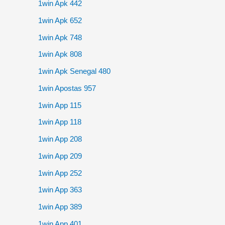
1win Apk 442
1win Apk 652
1win Apk 748
1win Apk 808
1win Apk Senegal 480
1win Apostas 957
1win App 115
1win App 118
1win App 208
1win App 209
1win App 252
1win App 363
1win App 389
1win App 401