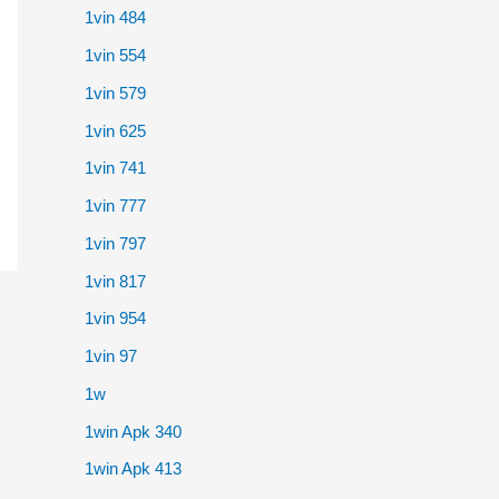
1vin 484
1vin 554
1vin 579
1vin 625
1vin 741
1vin 777
1vin 797
1vin 817
1vin 954
1vin 97
1w
1win Apk 340
1win Apk 413