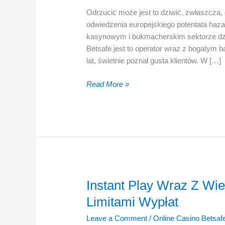
Odrzucić może jest to dziwić, zwłaszcza,
odwiedzenia europejskiego potentata haz
kasynowym i bukmacherskim sektorze dzi
Betsafe jest to operator wraz z bogatym
lat, świetnie poznał gusta klientów. W […]
Betsafe
Read More »
Nasze
Państwo
Kasyno
Online
I
Kasyno
Na
Żywo
Instant Play Wraz Z Wi
Limitami Wypłat
Leave a Comment
/
Online Casino Betsaf