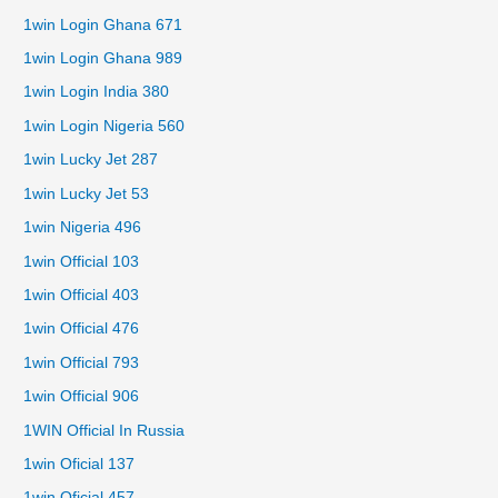
1win Login Ghana 671
1win Login Ghana 989
1win Login India 380
1win Login Nigeria 560
1win Lucky Jet 287
1win Lucky Jet 53
1win Nigeria 496
1win Official 103
1win Official 403
1win Official 476
1win Official 793
1win Official 906
1WIN Official In Russia
1win Oficial 137
1win Oficial 457