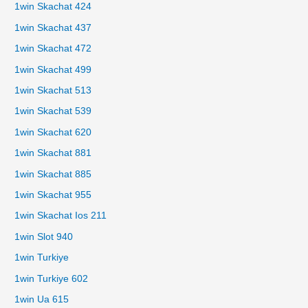
1win Skachat 424
1win Skachat 437
1win Skachat 472
1win Skachat 499
1win Skachat 513
1win Skachat 539
1win Skachat 620
1win Skachat 881
1win Skachat 885
1win Skachat 955
1win Skachat Ios 211
1win Slot 940
1win Turkiye
1win Turkiye 602
1win Ua 615