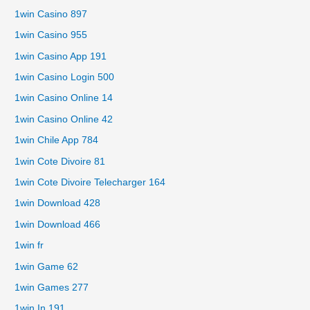
1win Casino 897
1win Casino 955
1win Casino App 191
1win Casino Login 500
1win Casino Online 14
1win Casino Online 42
1win Chile App 784
1win Cote Divoire 81
1win Cote Divoire Telecharger 164
1win Download 428
1win Download 466
1win fr
1win Game 62
1win Games 277
1win In 191