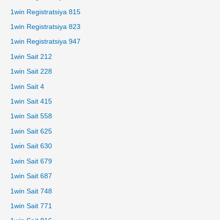
1win Registratsiya 815
1win Registratsiya 823
1win Registratsiya 947
1win Sait 212
1win Sait 228
1win Sait 4
1win Sait 415
1win Sait 558
1win Sait 625
1win Sait 630
1win Sait 679
1win Sait 687
1win Sait 748
1win Sait 771