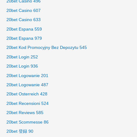
20bet Casino 496
20bet Casino 607
20bet Casino 633
20bet Espana 559
20bet Espana 979
20bet Kod Promocyjny Bez Depozytu 545
20bet Login 252
20bet Login 936
20bet Logowanie 201
20bet Logowanie 487
20bet Osterreich 428
20bet Recensioni 524
20bet Reviews 585
20bet Scommesse 86
20bet 登録 90