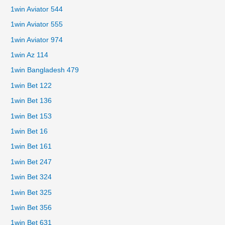
1win Aviator 544
1win Aviator 555
1win Aviator 974
1win Az 114
1win Bangladesh 479
1win Bet 122
1win Bet 136
1win Bet 153
1win Bet 16
1win Bet 161
1win Bet 247
1win Bet 324
1win Bet 325
1win Bet 356
1win Bet 631