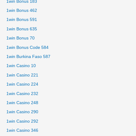
1win Bonus 183
1win Bonus 462
1win Bonus 591
1win Bonus 635
1win Bonus 70
1win Bonus Code 584
1win Burkina Faso 587
1win Casino 10
1win Casino 221
1win Casino 224
1win Casino 232
1win Casino 248
1win Casino 290
1win Casino 292
1win Casino 346