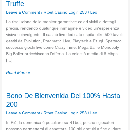
Truffe
Leave a Comment
/
Rtbet Casino Login 253
/
Leo
La risoluzione dello monitor garantisce colori vividi e dettagli
precisi, rendendo qualunque immagine e video un’esperienza
visiva coinvolgente. Il casinò live dedicato ospita oltre 500 tavoli
gestiti da Evolution, Pragmatic Live, Playtech e Ezugi. Spettacoli
successo giochi live come Crazy Time, Mega Ball e Monopoly
Big Baller arricchiscono l’offerta. La velocità media di 8 Mbps
[…]
Rtbet
Read More »
Casinò
Recensione
Valutazione
Bono De Bienvenida Del 100% Hasta
Indipendente
200
E
Padronanza
Leave a Comment
/
Rtbet Casino Login 253
/
Leo
Delle
In Più, la domenica è peculiare su RTbet, poiché i giocatori
Truffe
possono permettersi di aspettarsi 100 giri gratuiti a fine di dare