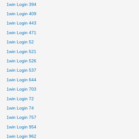
1win Login 394
1win Login 409
1win Login 443
1win Login 471
1win Login 52
1win Login 521
1win Login 526
1win Login 537
1win Login 644
1win Login 703
1win Login 72
1win Login 74
1win Login 757
1win Login 954
1win Login 962