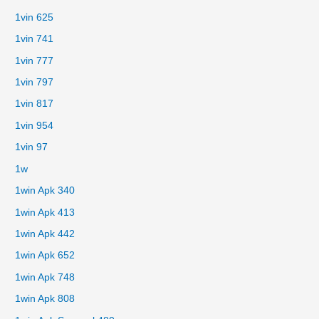
1vin 625
1vin 741
1vin 777
1vin 797
1vin 817
1vin 954
1vin 97
1w
1win Apk 340
1win Apk 413
1win Apk 442
1win Apk 652
1win Apk 748
1win Apk 808