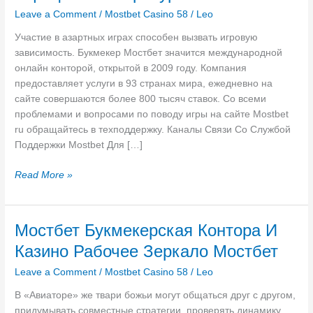
Leave a Comment
/
Mostbet Casino 58
/
Leo
Участие в азартных играх способен вызвать игровую
зависимость. Букмекер Мостбет значится международной
онлайн конторой, открытой в 2009 году. Компания
предоставляет услуги в 93 странах мира, ежедневно на
сайте совершаются более 800 тысяч ставок. Со всеми
проблемами и вопросами по поводу игры на сайте Mostbet
ru обращайтесь в техподдержку. Каналы Связи Со Службой
Поддержки Mostbet Для […]
Mostbet:
Read More »
Зеркало,
Скачать
Приложение,
Мостбет Букмекерская Контора И
Регистрация
Казино Рабочее Зеркало Мостбет
И
Официальный
Leave a Comment
/
Mostbet Casino 58
/
Leo
ресурс
В «Авиаторе» же твари божьи могут общаться друг с другом,
придумывать совместные стратегии, проверять динамику