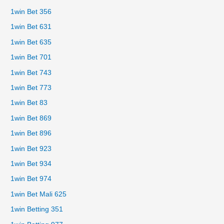
1win Bet 356
1win Bet 631
1win Bet 635
1win Bet 701
1win Bet 743
1win Bet 773
1win Bet 83
1win Bet 869
1win Bet 896
1win Bet 923
1win Bet 934
1win Bet 974
1win Bet Mali 625
1win Betting 351