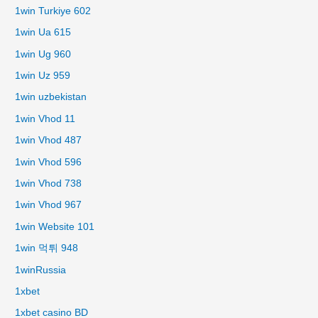
1win Turkiye 602
1win Ua 615
1win Ug 960
1win Uz 959
1win uzbekistan
1win Vhod 11
1win Vhod 487
1win Vhod 596
1win Vhod 738
1win Vhod 967
1win Website 101
1win 먹튀 948
1winRussia
1xbet
1xbet casino BD