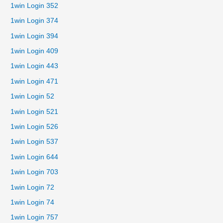
1win Login 352
1win Login 374
1win Login 394
1win Login 409
1win Login 443
1win Login 471
1win Login 52
1win Login 521
1win Login 526
1win Login 537
1win Login 644
1win Login 703
1win Login 72
1win Login 74
1win Login 757