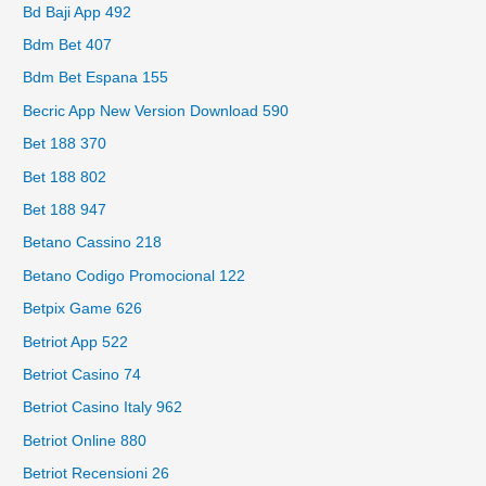
Bd Baji App 492
Bdm Bet 407
Bdm Bet Espana 155
Becric App New Version Download 590
Bet 188 370
Bet 188 802
Bet 188 947
Betano Cassino 218
Betano Codigo Promocional 122
Betpix Game 626
Betriot App 522
Betriot Casino 74
Betriot Casino Italy 962
Betriot Online 880
Betriot Recensioni 26