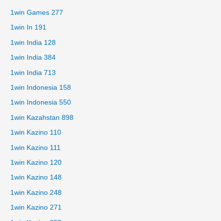
1win Games 277
1win In 191
1win India 128
1win India 384
1win India 713
1win Indonesia 158
1win Indonesia 550
1win Kazahstan 898
1win Kazino 110
1win Kazino 111
1win Kazino 120
1win Kazino 148
1win Kazino 248
1win Kazino 271