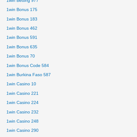
1win Betting 977
1win Bonus 175
1win Bonus 183
1win Bonus 462
1win Bonus 591
1win Bonus 635
1win Bonus 70
1win Bonus Code 584
1win Burkina Faso 587
1win Casino 10
1win Casino 221
1win Casino 224
1win Casino 232
1win Casino 248
1win Casino 290