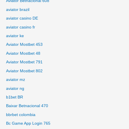
Aviator Betnacional 608
aviator brazil
aviator casino DE
aviator casino fr
aviator ke
Aviator Mostbet 453
Aviator Mostbet 48
Aviator Mostbet 791
Aviator Mostbet 802
aviator mz
aviator ng
b1bet BR
Baixar Betnacional 470
bbrbet colombia
Bc Game App Login 765