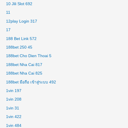
10 Jili Slot 692
11
12play Login 317
17
188 Bet Link 572
188bet 250 45
188bet Cho Dien Thoai 5
188bet Nha Cai 817
188bet Nha Cai 825
188bet มือถือ เข้าสู่ระบบ 492
1vin 197
1vin 208
1vin 31
1vin 422
1vin 484