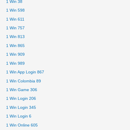
1 Win 38
1 Win 598
1 Win 611
1 Win 757
1 Win 813
1 Win 865
1 Win 909
1 Win 989
1 Win App Login 867
1 Win Colombia 89
1 Win Game 306
1 Win Login 206
1 Win Login 345
1 Win Login 6
1 Win Online 605