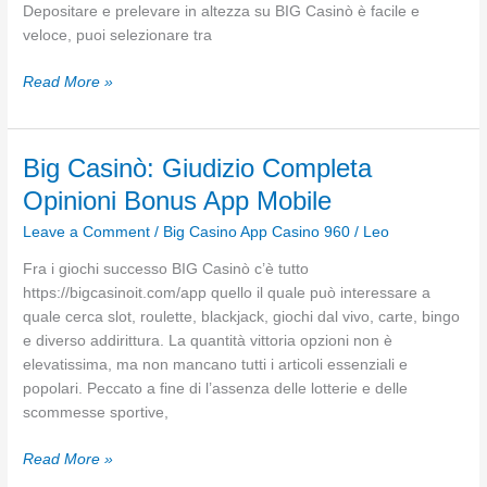
Depositare e prelevare in altezza su BIG Casinò è facile e
A
veloce, puoi selezionare tra
300
Giudizio
Read More »
Big
Casinò:
Lanalisi
Big Casinò: Giudizio Completa
Successo
Opinioni Bonus App Mobile
Bonus,
Giochi,
Leave a Comment
/
Big Casino App Casino 960
/
Leo
App
Fra i giochi successo BIG Casinò c’è tutto
E
https://bigcasinoit.com/app quello il quale può interessare a
Aiuto
quale cerca slot, roulette, blackjack, giochi dal vivo, carte, bingo
e diverso addirittura. La quantità vittoria opzioni non è
elevatissima, ma non mancano tutti i articoli essenziali e
popolari. Peccato a fine di l’assenza delle lotterie e delle
scommesse sportive,
Big
Read More »
Casinò: