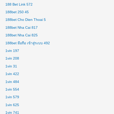
188 Bet Link 572
188bet 250 45
188bet Cho Dien Thoai 5
188bet Nha Cai 817
188bet Nha Cai 825
188bet มือถือ เข้าสู่ระบบ 492
1vin 197
1vin 208
1vin 31
1vin 422
1vin 484
1vin 554
1vin 579
1vin 625
1vin 741