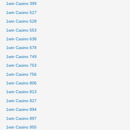
1win Casino 399
1win Casino 527
1win Casino 528
1win Casino 553
1win Casino 638
1win Casino 678
1win Casino 749
1win Casino 753
1win Casino 756
1win Casino 806
1win Casino 813
1win Casino 827
1win Casino 894
1win Casino 897
1win Casino 955