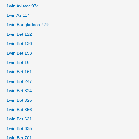
1win Aviator 974
1win Az 114
1win Bangladesh 479
1win Bet 122
1win Bet 136
1win Bet 153
1win Bet 16
1win Bet 161
1win Bet 247
1win Bet 324
1win Bet 325
1win Bet 356
1win Bet 631
1win Bet 635
1win Bet 701