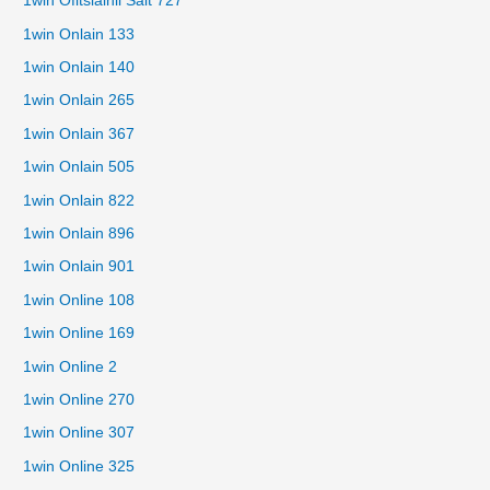
1win Ofitsialnii Sait 727
1win Onlain 133
1win Onlain 140
1win Onlain 265
1win Onlain 367
1win Onlain 505
1win Onlain 822
1win Onlain 896
1win Onlain 901
1win Online 108
1win Online 169
1win Online 2
1win Online 270
1win Online 307
1win Online 325