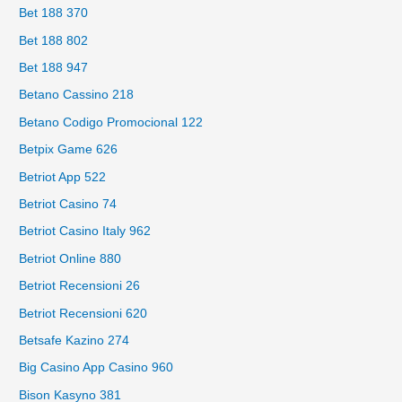
Bet 188 370
Bet 188 802
Bet 188 947
Betano Cassino 218
Betano Codigo Promocional 122
Betpix Game 626
Betriot App 522
Betriot Casino 74
Betriot Casino Italy 962
Betriot Online 880
Betriot Recensioni 26
Betriot Recensioni 620
Betsafe Kazino 274
Big Casino App Casino 960
Bison Kasyno 381