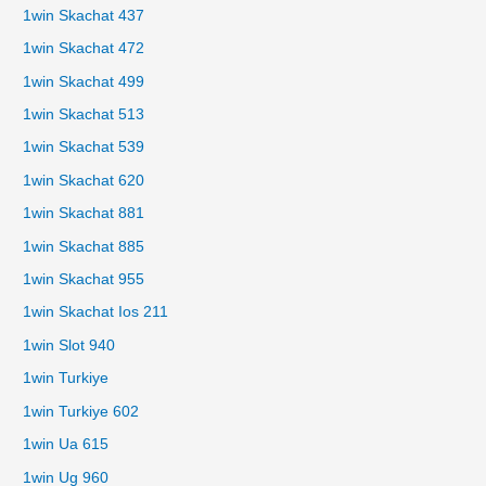
1win Skachat 437
1win Skachat 472
1win Skachat 499
1win Skachat 513
1win Skachat 539
1win Skachat 620
1win Skachat 881
1win Skachat 885
1win Skachat 955
1win Skachat Ios 211
1win Slot 940
1win Turkiye
1win Turkiye 602
1win Ua 615
1win Ug 960