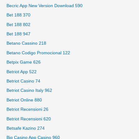
Becric App New Version Download 590
Bet 188 370
Bet 188 802
Bet 188 947
Betano Cassino 218
Betano Codigo Promocional 122
Betpix Game 626
Betriot App 522
Betriot Casino 74
Betriot Casino Italy 962
Betriot Online 880
Betriot Recensioni 26
Betriot Recensioni 620
Betsafe Kazino 274
Big Casino App Casino 960