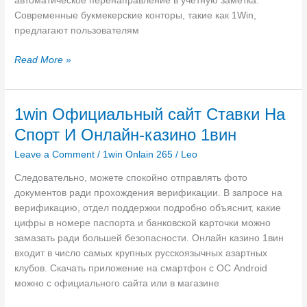
автоматическое перенаправление в учетную заметка.
Современные букмекерские конторы, такие как 1Win,
предлагают пользователям
1win
Read More »
Онлайн
Казино
И
1win Официальный сайт Ставки На
Ставки
Спорт И Онлайн-казино 1вин
На
Спорт
Leave a Comment
/
1win Onlain 265
/
Leo
С
Следовательно, можете спокойно отправлять фото
Быстрым
документов ради прохождения верификации. В запросе на
Выводом
верификацию, отдел поддержки подробно объяснит, какие
цифры в номере паспорта и банковской карточки можно
замазать ради большей безопасности. Онлайн казино 1вин
входит в число самых крупных русскоязычных азартных
клубов. Скачать приложение на смартфон с ОС Android
можно с официального сайта или в магазине