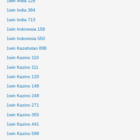
1win India 128
1win India 384
1win India 713
1win Indonesia 158
1win Indonesia 550
1win Kazahstan 898
1win Kazino 110
1win Kazino 111
1win Kazino 120
1win Kazino 148
1win Kazino 248
1win Kazino 271
1win Kazino 355
1win Kazino 441
1win Kazino 598