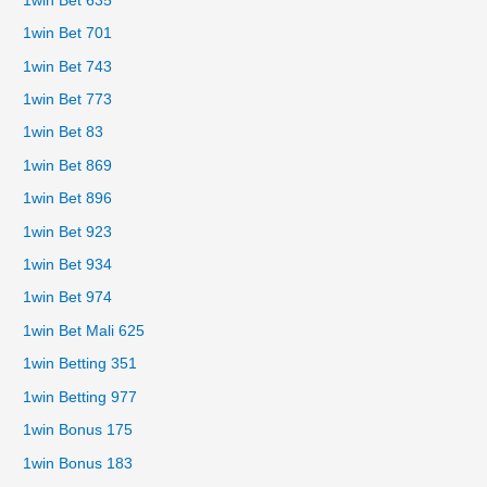
1win Bet 635
1win Bet 701
1win Bet 743
1win Bet 773
1win Bet 83
1win Bet 869
1win Bet 896
1win Bet 923
1win Bet 934
1win Bet 974
1win Bet Mali 625
1win Betting 351
1win Betting 977
1win Bonus 175
1win Bonus 183