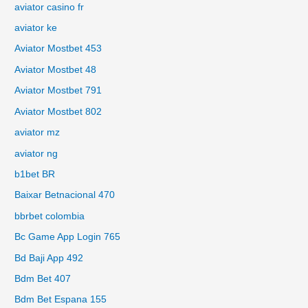
aviator casino fr
aviator ke
Aviator Mostbet 453
Aviator Mostbet 48
Aviator Mostbet 791
Aviator Mostbet 802
aviator mz
aviator ng
b1bet BR
Baixar Betnacional 470
bbrbet colombia
Bc Game App Login 765
Bd Baji App 492
Bdm Bet 407
Bdm Bet Espana 155