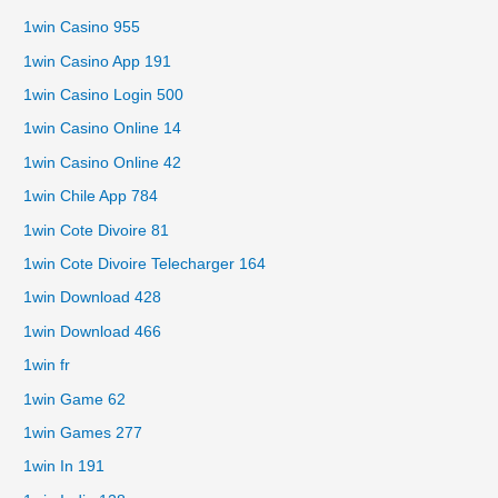
1win Casino 955
1win Casino App 191
1win Casino Login 500
1win Casino Online 14
1win Casino Online 42
1win Chile App 784
1win Cote Divoire 81
1win Cote Divoire Telecharger 164
1win Download 428
1win Download 466
1win fr
1win Game 62
1win Games 277
1win In 191