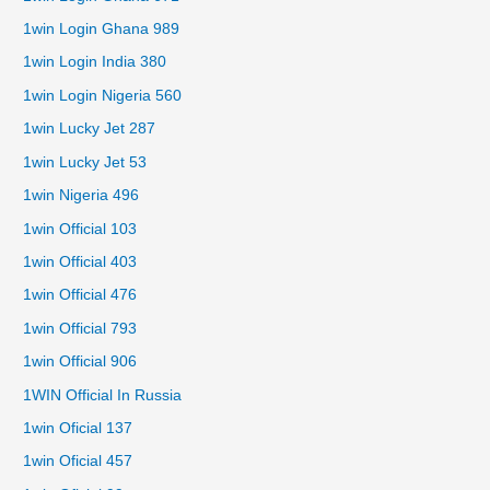
1win Login Ghana 989
1win Login India 380
1win Login Nigeria 560
1win Lucky Jet 287
1win Lucky Jet 53
1win Nigeria 496
1win Official 103
1win Official 403
1win Official 476
1win Official 793
1win Official 906
1WIN Official In Russia
1win Oficial 137
1win Oficial 457