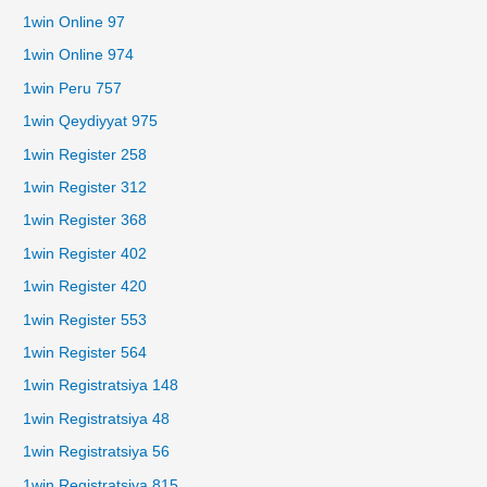
1win Online 97
1win Online 974
1win Peru 757
1win Qeydiyyat 975
1win Register 258
1win Register 312
1win Register 368
1win Register 402
1win Register 420
1win Register 553
1win Register 564
1win Registratsiya 148
1win Registratsiya 48
1win Registratsiya 56
1win Registratsiya 815