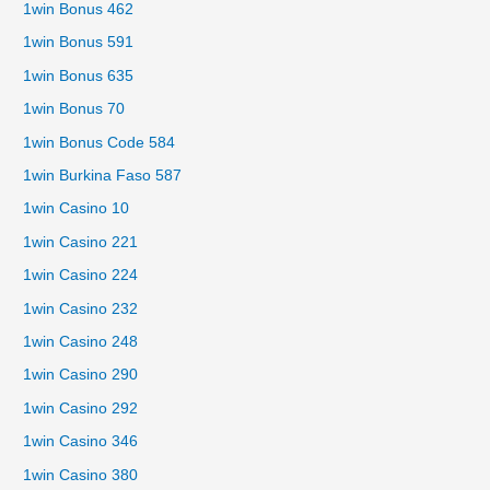
1win Bonus 462
1win Bonus 591
1win Bonus 635
1win Bonus 70
1win Bonus Code 584
1win Burkina Faso 587
1win Casino 10
1win Casino 221
1win Casino 224
1win Casino 232
1win Casino 248
1win Casino 290
1win Casino 292
1win Casino 346
1win Casino 380