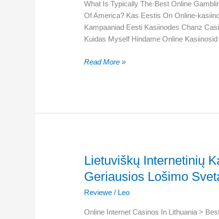
What Is Typically The Best Online Gambli
Of America? Kas Eestis On Online-kasii
Kampaaniad Eesti Kasiinodes Chanz Casino
Kuidas Myself Hindame Online Kasiinosid
Best
Read More »
Online
Casinos
United
States
Of
America
2025:
Real
Lietuviškų Internetinių K
Money
Geriausios Lošimo Svet
Legal
Casino
Reviewe
/
Leo
Websites”
Online Internet Casinos In Lithuania > Bes