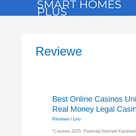
SMART HOMES
Skip
PLUS
to
content
Reviewe
Best Online Casinos Uni
Real Money Legal Casi
Reviewe
/
Leo
“Casinos 2025 ️ Parimad Interneti Kasiino