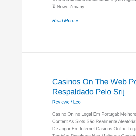
⏳ Nowe Zmiany
Kasyno
Read More »
Online
Jak
Wybrać
Dobrą
Platformę
Do
Gry
Casinos On The Web Po
Respaldado Pelo Srij
Reviewe
/
Leo
Casino Online Legal Em Portugal: Melhor
Content As Slots São Realmente Aleatóri
De Jogar Em Internet Casinos Online Le
Também Populares Nos Melhores Casino 