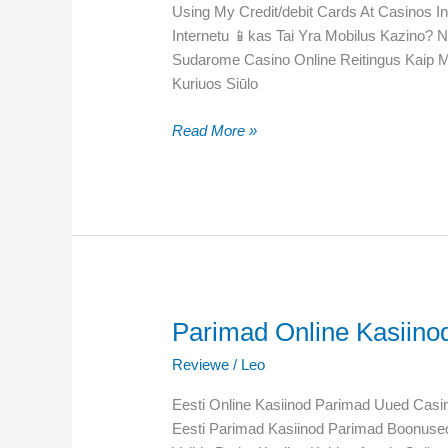
Using My Credit/debit Cards At Casinos In 
Internetu 📱kas Tai Yra Mobilus Kazino? Na
Sudarome Casino Online Reitingus Kaip Me
Kuriuos Siūlo
Online
Read More »
On
Line
Casino
Lietuvoje【2025
】
geriausi
Kazino
Internete!
Parimad Online Kasiinod
️”
Reviewe
/
Leo
Eesti Online Kasiinod Parimad Uued Cas
Eesti Parimad Kasiinod Parimad Boonuse