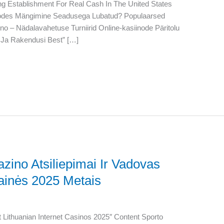
ng Establishment For Real Cash In The United States
nodes Mängimine Seadusega Lubatud? Populaarsed
 – Nädalavahetuse Turniirid Online-kasiinode Päritolu
 Ja Rakendusi Best” […]
azino Atsiliepimai Ir Vadovas
ainės 2025 Metais
t Lithuanian Internet Casinos 2025″ Content Sporto