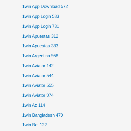
1win App Download 572
1win App Login 583
1win App Login 731
1win Apuestas 312
1win Apuestas 383
1win Argentina 958
1win Aviator 142
1win Aviator 544
1win Aviator 555
1win Aviator 974
1win Az 114
1win Bangladesh 479
1win Bet 122