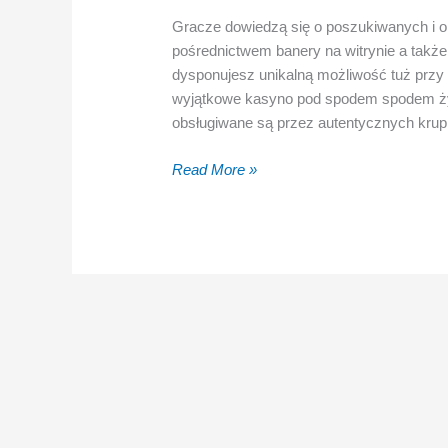
Gracze dowiedzą się o poszukiwanych i o
pośrednictwem banery na witrynie a tak
dysponujesz unikalną możliwość tuż przy
wyjątkowe kasyno pod spodem spodem żywo
obsługiwane są przez autentycznych krupi
Slottica
Read More »
66
Rejestracja
Logowanie
Zabawy
Dealerzy