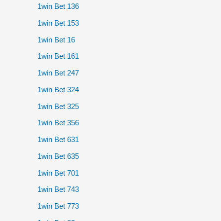
1win Bet 136
1win Bet 153
1win Bet 16
1win Bet 161
1win Bet 247
1win Bet 324
1win Bet 325
1win Bet 356
1win Bet 631
1win Bet 635
1win Bet 701
1win Bet 743
1win Bet 773