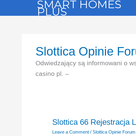
SMART HOMES
Skip
PLUS
to
content
Slottica Opinie Fo
Odwiedzający są informowani o ws
casino pl. –
Slottica 66 Rejestracj
Leave a Comment
/
Slottica Opinie Forum