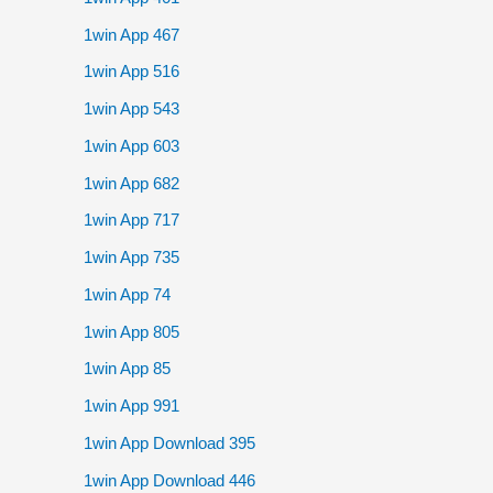
1win App 467
1win App 516
1win App 543
1win App 603
1win App 682
1win App 717
1win App 735
1win App 74
1win App 805
1win App 85
1win App 991
1win App Download 395
1win App Download 446