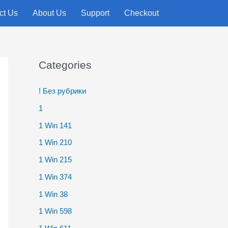
ct Us
About Us
Support
Checkout
Categories
! Без рубрики
1
1 Win 141
1 Win 210
1 Win 215
1 Win 374
1 Win 38
1 Win 598