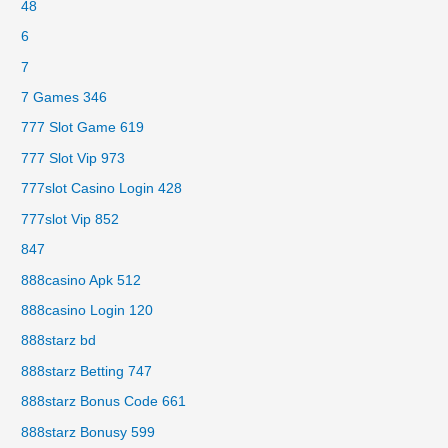
48
6
7
7 Games 346
777 Slot Game 619
777 Slot Vip 973
777slot Casino Login 428
777slot Vip 852
847
888casino Apk 512
888casino Login 120
888starz bd
888starz Betting 747
888starz Bonus Code 661
888starz Bonusy 599