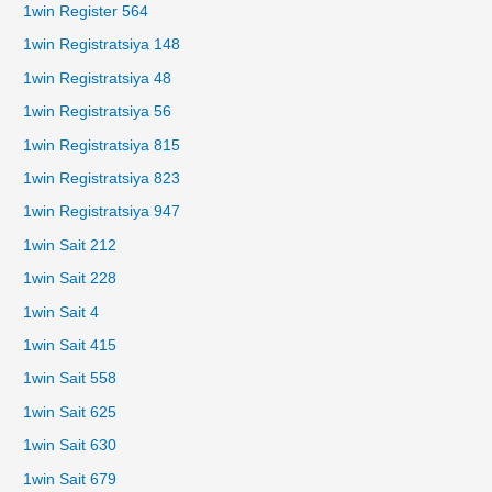
1win Register 564
1win Registratsiya 148
1win Registratsiya 48
1win Registratsiya 56
1win Registratsiya 815
1win Registratsiya 823
1win Registratsiya 947
1win Sait 212
1win Sait 228
1win Sait 4
1win Sait 415
1win Sait 558
1win Sait 625
1win Sait 630
1win Sait 679