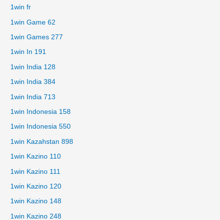
1win fr
1win Game 62
1win Games 277
1win In 191
1win India 128
1win India 384
1win India 713
1win Indonesia 158
1win Indonesia 550
1win Kazahstan 898
1win Kazino 110
1win Kazino 111
1win Kazino 120
1win Kazino 148
1win Kazino 248