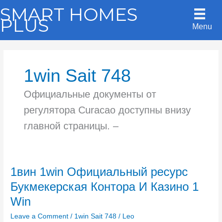
Skip
SMART HOMES
to
PLUS
Menu
content
1win Sait 748
Официальные документы от
регулятора Curacao доступны внизу
главной страницы. –
1вин 1win Официальный ресурс ️
Букмекерская Контора И Казино 1
Win
Leave a Comment
/
1win Sait 748
/
Leo