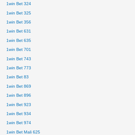
1win Bet 324
1win Bet 325
1win Bet 356
1win Bet 631
1win Bet 635
1win Bet 701
1win Bet 743
1win Bet 773
1win Bet 83
1win Bet 869
1win Bet 896
1win Bet 923
1win Bet 934
1win Bet 974
1win Bet Mali 625