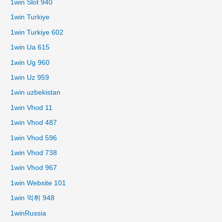
1win Slot 940
1win Turkiye
1win Turkiye 602
1win Ua 615
1win Ug 960
1win Uz 959
1win uzbekistan
1win Vhod 11
1win Vhod 487
1win Vhod 596
1win Vhod 738
1win Vhod 967
1win Website 101
1win 먹튀 948
1winRussia