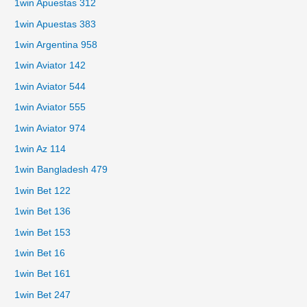
1win Apuestas 312
1win Apuestas 383
1win Argentina 958
1win Aviator 142
1win Aviator 544
1win Aviator 555
1win Aviator 974
1win Az 114
1win Bangladesh 479
1win Bet 122
1win Bet 136
1win Bet 153
1win Bet 16
1win Bet 161
1win Bet 247