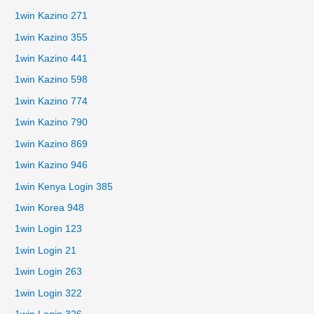
1win Kazino 271
1win Kazino 355
1win Kazino 441
1win Kazino 598
1win Kazino 774
1win Kazino 790
1win Kazino 869
1win Kazino 946
1win Kenya Login 385
1win Korea 948
1win Login 123
1win Login 21
1win Login 263
1win Login 322