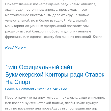
Приветственный вознаграждение ради новых клиентов,
акции ради постоянных игроков, промокоды – все
местоименное инструменты делают игру не только
увлекательной, но и более выгодной. Регулярный
мониторинг акционных предложений позволит вам
расширить свой банкролл, обрести дополнительные
фриспины или сделать ставку без лишних вложений. Какие
Казино
Read More »
1win
Онлайн
Официальный
1win Официальный сайт
ресурс
Букмекерской Конторы ради Ставок
1вин,
Регистрация,
На Спорт
Вход,
Leave a Comment
/
1win Sait 748
/
Leo
Зеркало
На
Просто нажмите на игру, которая привлекла ваше внимание,
Сегодня
или воспользуйтесь строкой поиска, чтобы найти нужную
игру по названию или провайдеру игр. Большинство игр