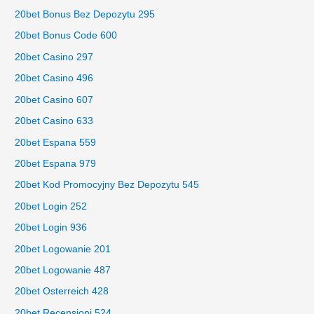
20bet Bonus Bez Depozytu 295
20bet Bonus Code 600
20bet Casino 297
20bet Casino 496
20bet Casino 607
20bet Casino 633
20bet Espana 559
20bet Espana 979
20bet Kod Promocyjny Bez Depozytu 545
20bet Login 252
20bet Login 936
20bet Logowanie 201
20bet Logowanie 487
20bet Osterreich 428
20bet Recensioni 524