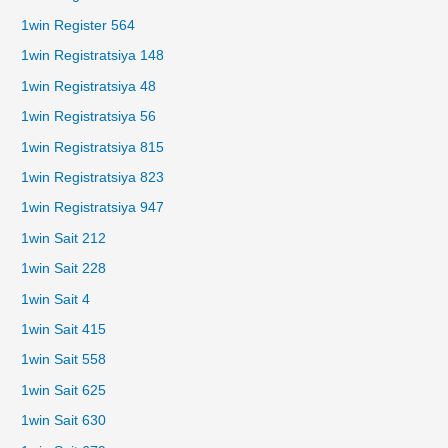
1win Register 564
1win Registratsiya 148
1win Registratsiya 48
1win Registratsiya 56
1win Registratsiya 815
1win Registratsiya 823
1win Registratsiya 947
1win Sait 212
1win Sait 228
1win Sait 4
1win Sait 415
1win Sait 558
1win Sait 625
1win Sait 630