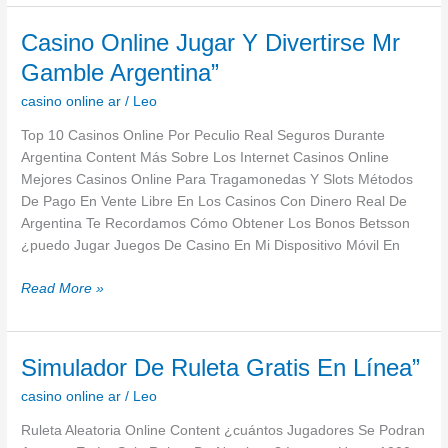
Casinos
Online
Casino Online Jugar Y Divertirse Mr
Confiables
Gamble Argentina”
Sobre
Argentina
casino online ar
/
Leo
En
Top 10 Casinos Online Por Peculio Real Seguros Durante
2025
Argentina Content Más Sobre Los Internet Casinos Online
Mejores Casinos Online Para Tragamonedas Y Slots Métodos
De Pago En Vente Libre En Los Casinos Con Dinero Real De
Argentina Te Recordamos Cómo Obtener Los Bonos Betsson
¿puedo Jugar Juegos De Casino En Mi Dispositivo Móvil En
Casino
Read More »
Online
Jugar
Y
Simulador De Ruleta Gratis En Línea”
Divertirse
casino online ar
/
Leo
Mr
Gamble
Ruleta Aleatoria Online Content ¿cuántos Jugadores Se Podran
Argentina”