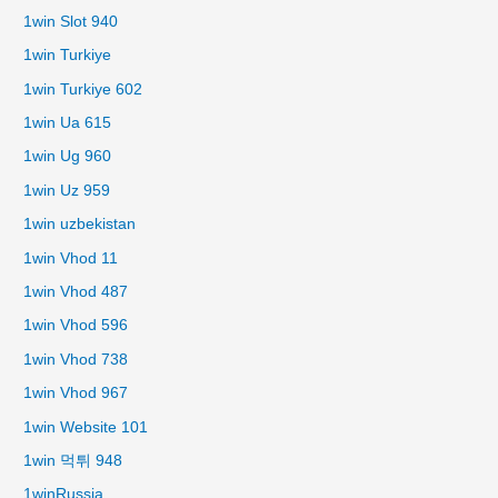
1win Slot 940
1win Turkiye
1win Turkiye 602
1win Ua 615
1win Ug 960
1win Uz 959
1win uzbekistan
1win Vhod 11
1win Vhod 487
1win Vhod 596
1win Vhod 738
1win Vhod 967
1win Website 101
1win 먹튀 948
1winRussia