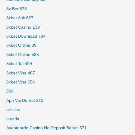
8x Bet 878
8xbet Apk 627
8xbet Casino 139
8xbet Download 794
8xbet Online 39
8xbet Online 535
8xbet Tai 599
8xbet Vina 467
8xbet Vina 654
904
App Vai De Bet 213
articles
austria
Avantgarde Casino No Deposit Bonus 571