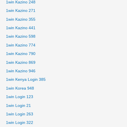
1win Kazino 248
1win Kazino 271
1win Kazino 355
1win Kazino 441
1win Kazino 598
1win Kazino 774
1win Kazino 790
1win Kazino 869
1win Kazino 946
1win Kenya Login 385
1win Korea 948
1win Login 123
1win Login 21
1win Login 263
1win Login 322