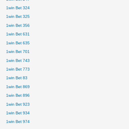
1win Bet 324
1win Bet 325
1win Bet 356
1win Bet 631
1win Bet 635
1win Bet 701
1win Bet 743
1win Bet 773
1win Bet 83
1win Bet 869
1win Bet 896
1win Bet 923
1win Bet 934
1win Bet 974