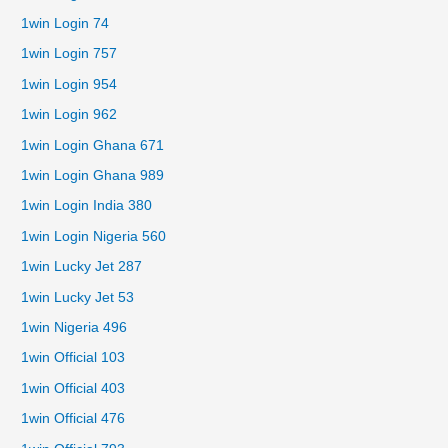
1win Login 74
1win Login 757
1win Login 954
1win Login 962
1win Login Ghana 671
1win Login Ghana 989
1win Login India 380
1win Login Nigeria 560
1win Lucky Jet 287
1win Lucky Jet 53
1win Nigeria 496
1win Official 103
1win Official 403
1win Official 476