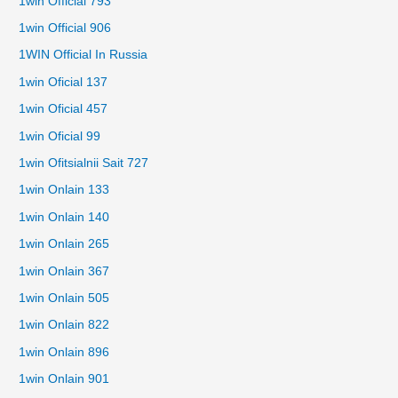
1win Official 793
1win Official 906
1WIN Official In Russia
1win Oficial 137
1win Oficial 457
1win Oficial 99
1win Ofitsialnii Sait 727
1win Onlain 133
1win Onlain 140
1win Onlain 265
1win Onlain 367
1win Onlain 505
1win Onlain 822
1win Onlain 896
1win Onlain 901