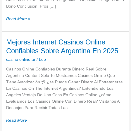
Bono Conclusión: Pros […]
Top
Read More »
10
Casinos
Para
Mejores Internet Casinos Online
Jugar
Confiables Sobre Argentina En 2025
Online
Sobre
casino online ar
/
Leo
México
Casinos Online Confiables Durante Dinero Real Sobre
Argentina Content Solo Te Mostramos Casinos Online Que
2024
Tiene Autorización 💳 ¿se Puede Ganar Dinero Al Entretenerse
En Casinos On The Internet Argentinos? Entendiendo Los
Angeles Ventaja De Una Casa En Casinos Online ¿cómo
Evaluamos Los Casinos Online Con Dinero Real? Visítanos A
Despojos Para Recibir Todas Las
Mejores
Read More »
Internet