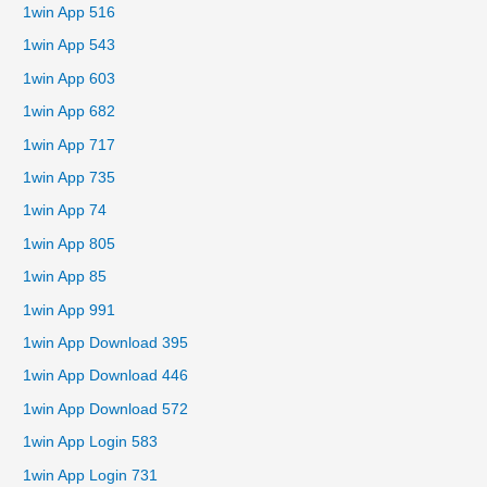
1win App 516
1win App 543
1win App 603
1win App 682
1win App 717
1win App 735
1win App 74
1win App 805
1win App 85
1win App 991
1win App Download 395
1win App Download 446
1win App Download 572
1win App Login 583
1win App Login 731