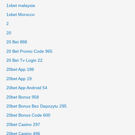
1xbet malaysia
1xbet Morocco
2
20
20 Bet 888
20 Bet Promo Code 965
20 Bet Tv Login 22
20bet App 186
20bet App 19
20bet App Android 54
20bet Bonus 958
20bet Bonus Bez Depozytu 295
20bet Bonus Code 600
20bet Casino 297
20bet Casino 496