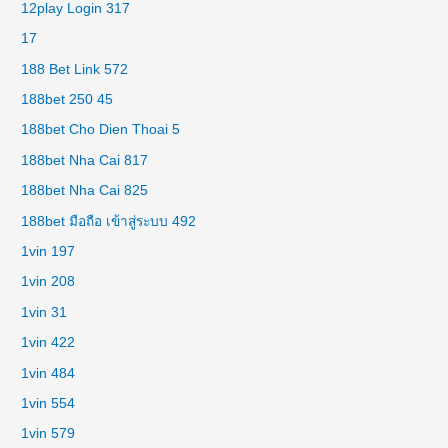
12play Login 317
17
188 Bet Link 572
188bet 250 45
188bet Cho Dien Thoai 5
188bet Nha Cai 817
188bet Nha Cai 825
188bet มือถือ เข้าสู่ระบบ 492
1vin 197
1vin 208
1vin 31
1vin 422
1vin 484
1vin 554
1vin 579