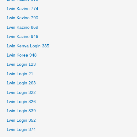
1win Kazino 774
1win Kazino 790
1win Kazino 869
1win Kazino 946
1win Kenya Login 385
1win Korea 948
1win Login 123
1win Login 21
1win Login 263
1win Login 322
1win Login 326
1win Login 339
1win Login 352
1win Login 374