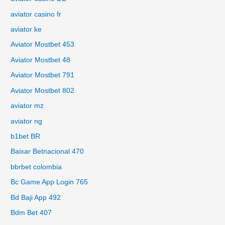
aviator casino fr
aviator ke
Aviator Mostbet 453
Aviator Mostbet 48
Aviator Mostbet 791
Aviator Mostbet 802
aviator mz
aviator ng
b1bet BR
Baixar Betnacional 470
bbrbet colombia
Bc Game App Login 765
Bd Baji App 492
Bdm Bet 407