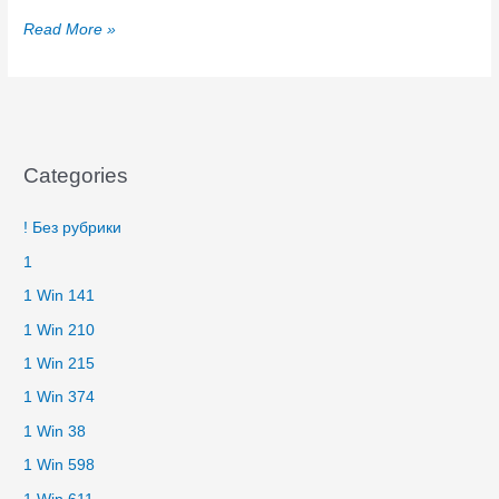
Código
Read More »
De
Indicação
Betano
2025:
Employ
Categories
Placarvip
Zero
Cadastro
! Без рубрики
1
1 Win 141
1 Win 210
1 Win 215
1 Win 374
1 Win 38
1 Win 598