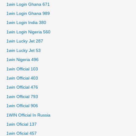
1win Login Ghana 671
1win Login Ghana 989
1win Login India 380
1win Login Nigeria 560
1win Lucky Jet 287
1win Lucky Jet 53
1win Nigeria 496
1win Official 103
1win Official 403
1win Official 476
1win Official 793
1win Official 906
1WIN Official In Russia
1win Oficial 137
1win Oficial 457