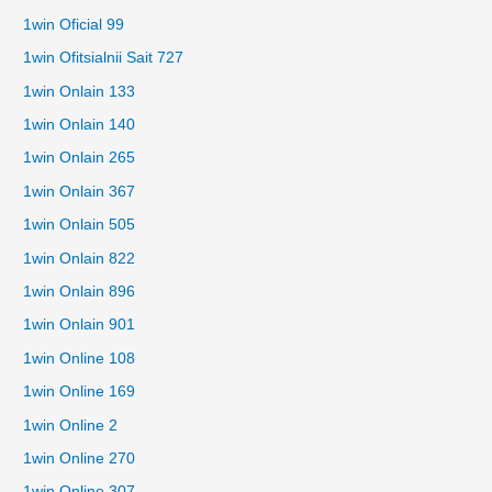
1win Oficial 99
1win Ofitsialnii Sait 727
1win Onlain 133
1win Onlain 140
1win Onlain 265
1win Onlain 367
1win Onlain 505
1win Onlain 822
1win Onlain 896
1win Onlain 901
1win Online 108
1win Online 169
1win Online 2
1win Online 270
1win Online 307