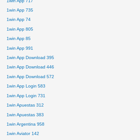
1win App 717
1win App 735
1win App 74
1win App 805
1win App 85
1win App 991
1win App Download 395
1win App Download 446
1win App Download 572
1win App Login 583
1win App Login 731
1win Apuestas 312
1win Apuestas 383
1win Argentina 958
1win Aviator 142