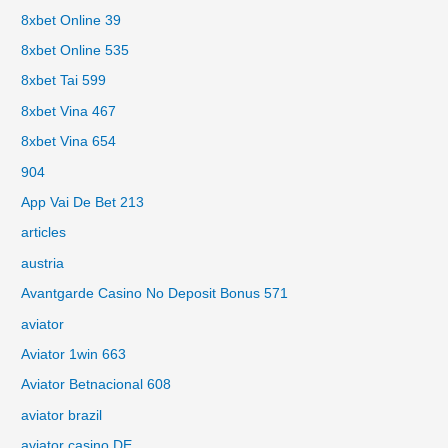
8xbet Online 39
8xbet Online 535
8xbet Tai 599
8xbet Vina 467
8xbet Vina 654
904
App Vai De Bet 213
articles
austria
Avantgarde Casino No Deposit Bonus 571
aviator
Aviator 1win 663
Aviator Betnacional 608
aviator brazil
aviator casino DE