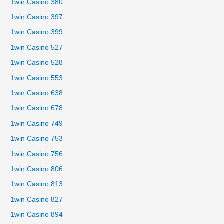
1win Casino 380
1win Casino 397
1win Casino 399
1win Casino 527
1win Casino 528
1win Casino 553
1win Casino 638
1win Casino 678
1win Casino 749
1win Casino 753
1win Casino 756
1win Casino 806
1win Casino 813
1win Casino 827
1win Casino 894