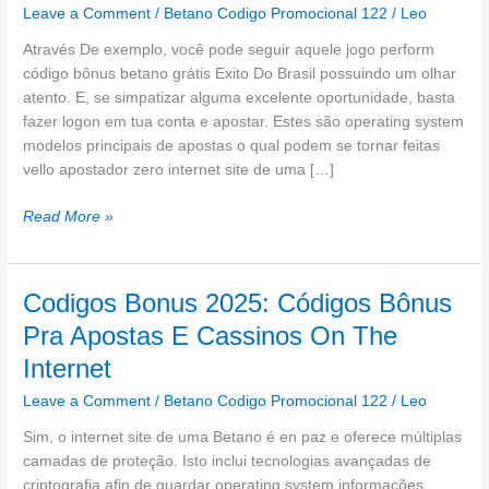
Leave a Comment
/
Betano Codigo Promocional 122
/
Leo
Através De exemplo, você pode seguir aquele jogo perform
código bônus betano grátis Exito Do Brasil possuindo um olhar
atento. E, se simpatizar alguma excelente oportunidade, basta
fazer logon em tua conta e apostar. Estes são operating system
modelos principais de apostas o qual podem se tornar feitas
vello apostador zero internet site de uma […]
Bónus
Read More »
Betano
Apostas
De
Codigos Bonus 2025: Códigos Bônus
As
Pra Apostas E Cassinos On The
Well
As
Internet
Código
Leave a Comment
/
Betano Codigo Promocional 122
/
Leo
Promocional
Julho
Sim, o internet site de uma Betano é en paz e oferece múltiplas
2025
camadas de proteção. Isto inclui tecnologias avançadas de
criptografia afin de guardar operating system informações