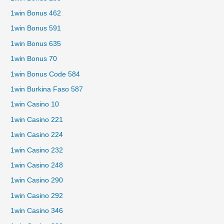
1win Bonus 462
1win Bonus 591
1win Bonus 635
1win Bonus 70
1win Bonus Code 584
1win Burkina Faso 587
1win Casino 10
1win Casino 221
1win Casino 224
1win Casino 232
1win Casino 248
1win Casino 290
1win Casino 292
1win Casino 346