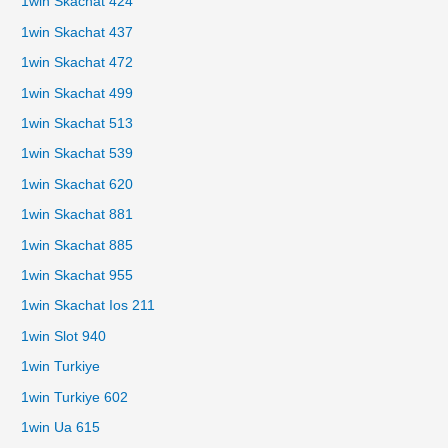
1win Skachat 424
1win Skachat 437
1win Skachat 472
1win Skachat 499
1win Skachat 513
1win Skachat 539
1win Skachat 620
1win Skachat 881
1win Skachat 885
1win Skachat 955
1win Skachat Ios 211
1win Slot 940
1win Turkiye
1win Turkiye 602
1win Ua 615