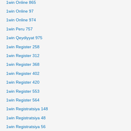
1win Online 865
1win Online 97
1win Online 974
1win Peru 757
1win Qeydiyyat 975
1win Register 258
1win Register 312
1win Register 368
1win Register 402
1win Register 420
1win Register 553
1win Register 564
1win Registratsiya 148
1win Registratsiya 48
1win Registratsiya 56