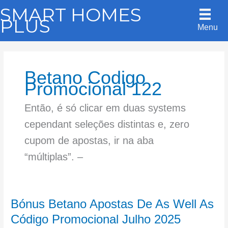
Skip
SMART HOMES
to
PLUS
Menu
content
Betano Codigo
Promocional 122
Então, é só clicar em duas systems
cependant seleções distintas e, zero
cupom de apostas, ir na aba
“múltiplas”. –
Bónus Betano Apostas De As Well As
Código Promocional Julho 2025