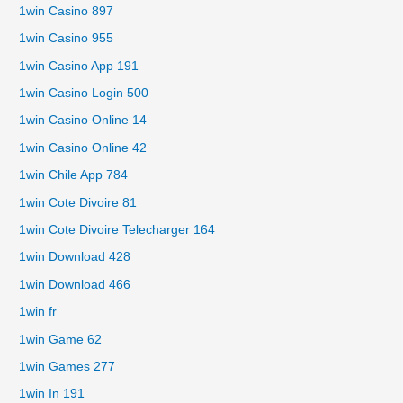
1win Casino 897
1win Casino 955
1win Casino App 191
1win Casino Login 500
1win Casino Online 14
1win Casino Online 42
1win Chile App 784
1win Cote Divoire 81
1win Cote Divoire Telecharger 164
1win Download 428
1win Download 466
1win fr
1win Game 62
1win Games 277
1win In 191