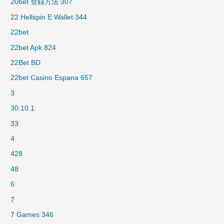
20bet 登録方法 307
22 Hellspin E Wallet 344
22bet
22bet Apk 824
22Bet BD
22bet Casino Espana 657
3
30.10.1
33
4
428
48
6
7
7 Games 346