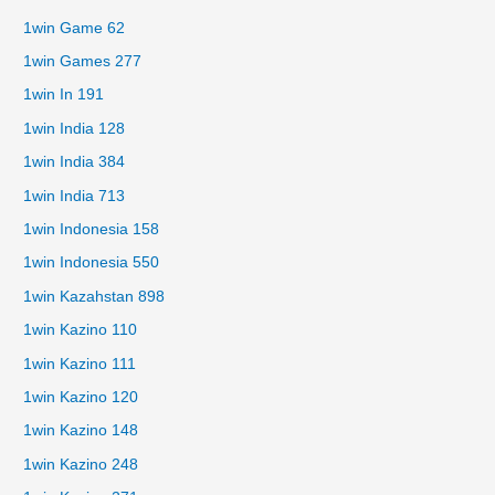
1win Game 62
1win Games 277
1win In 191
1win India 128
1win India 384
1win India 713
1win Indonesia 158
1win Indonesia 550
1win Kazahstan 898
1win Kazino 110
1win Kazino 111
1win Kazino 120
1win Kazino 148
1win Kazino 248