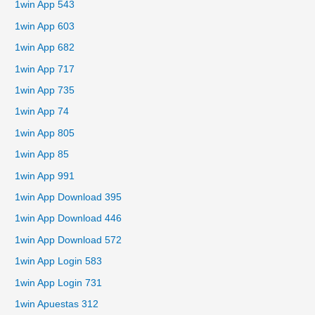
1win App 543
1win App 603
1win App 682
1win App 717
1win App 735
1win App 74
1win App 805
1win App 85
1win App 991
1win App Download 395
1win App Download 446
1win App Download 572
1win App Login 583
1win App Login 731
1win Apuestas 312