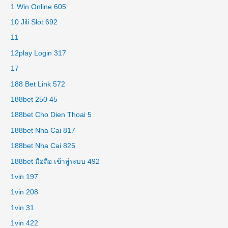
1 Win Online 605
10 Jili Slot 692
11
12play Login 317
17
188 Bet Link 572
188bet 250 45
188bet Cho Dien Thoai 5
188bet Nha Cai 817
188bet Nha Cai 825
188bet มือถือ เข้าสู่ระบบ 492
1vin 197
1vin 208
1vin 31
1vin 422