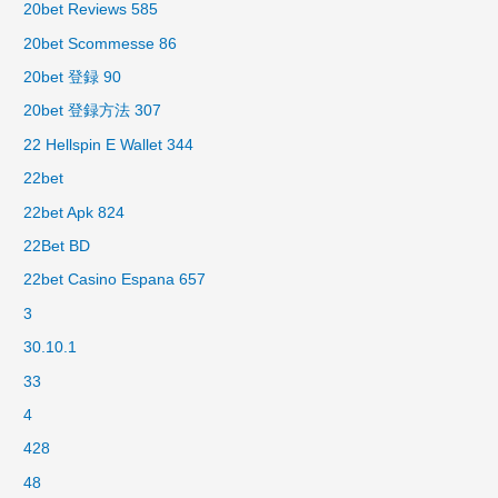
20bet Reviews 585
20bet Scommesse 86
20bet 登録 90
20bet 登録方法 307
22 Hellspin E Wallet 344
22bet
22bet Apk 824
22Bet BD
22bet Casino Espana 657
3
30.10.1
33
4
428
48