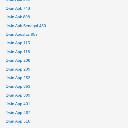
1win Apk 748
1win Apk 808
1win Apk Senegal 480
1win Apostas 957
1win App 115
1win App 118
1win App 208
1win App 209
1win App 252
1win App 363
1win App 389
1win App 401
1win App 467
1win App 516