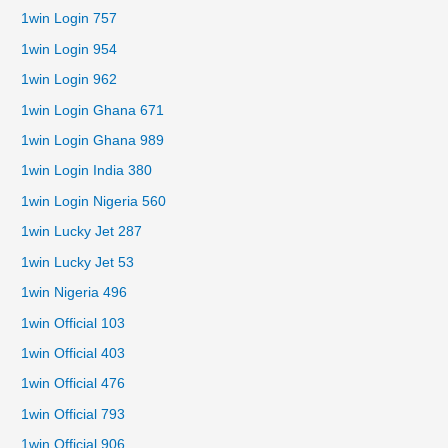
1win Login 757
1win Login 954
1win Login 962
1win Login Ghana 671
1win Login Ghana 989
1win Login India 380
1win Login Nigeria 560
1win Lucky Jet 287
1win Lucky Jet 53
1win Nigeria 496
1win Official 103
1win Official 403
1win Official 476
1win Official 793
1win Official 906