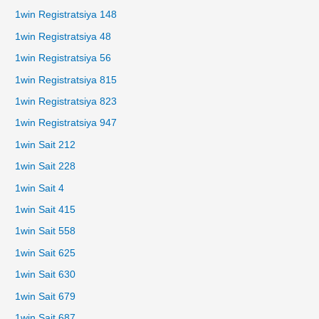
1win Registratsiya 148
1win Registratsiya 48
1win Registratsiya 56
1win Registratsiya 815
1win Registratsiya 823
1win Registratsiya 947
1win Sait 212
1win Sait 228
1win Sait 4
1win Sait 415
1win Sait 558
1win Sait 625
1win Sait 630
1win Sait 679
1win Sait 687