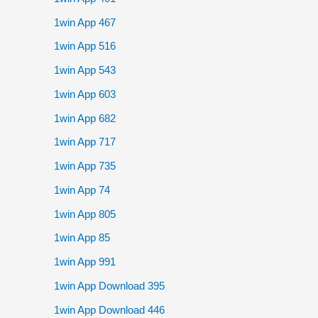
1win App 467
1win App 516
1win App 543
1win App 603
1win App 682
1win App 717
1win App 735
1win App 74
1win App 805
1win App 85
1win App 991
1win App Download 395
1win App Download 446