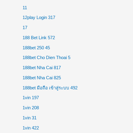
11
12play Login 317
17
188 Bet Link 572
188bet 250 45
188bet Cho Dien Thoai 5
188bet Nha Cai 817
188bet Nha Cai 825
188bet มือถือ เข้าสู่ระบบ 492
1vin 197
1vin 208
1vin 31
1vin 422