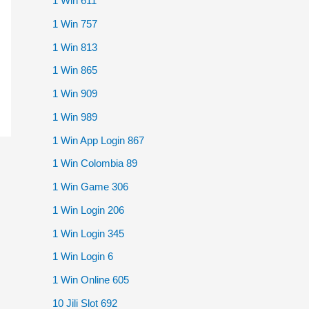
1 Win 611
1 Win 757
1 Win 813
1 Win 865
1 Win 909
1 Win 989
1 Win App Login 867
1 Win Colombia 89
1 Win Game 306
1 Win Login 206
1 Win Login 345
1 Win Login 6
1 Win Online 605
10 Jili Slot 692