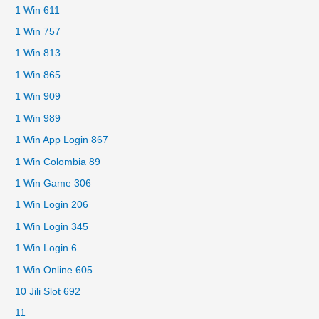
1 Win 611
1 Win 757
1 Win 813
1 Win 865
1 Win 909
1 Win 989
1 Win App Login 867
1 Win Colombia 89
1 Win Game 306
1 Win Login 206
1 Win Login 345
1 Win Login 6
1 Win Online 605
10 Jili Slot 692
11