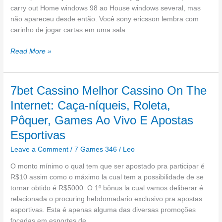
carry out Home windows 98 ao House windows several, mas
não apareceu desde então. Você sony ericsson lembra com
carinho de jogar cartas em uma sala
7
Read More »
Video
Games
Wager
7bet Cassino Melhor Cassino On The
É
Internet: Caça-níqueis, Roleta,
Confiável?
2025
Pôquer, Games Ao Vivo E Apostas
Análise
Esportivas
E
Bônus
Leave a Comment
/
7 Games 346
/
Leo
De
O monto mínimo o qual tem que ser apostado pra participar é
R$
R$10 assim como o máximo la cual tem a possibilidade de se
A
tornar obtido é R$5000. O 1º bônus la cual vamos deliberar é
Few
relacionada o procuring hebdomadario exclusivo pra apostas
500
esportivas. Esta é apenas alguma das diversas promoções
focadas em esportes de