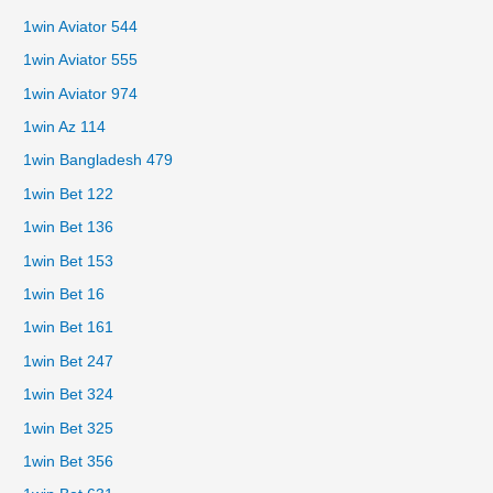
1win Aviator 544
1win Aviator 555
1win Aviator 974
1win Az 114
1win Bangladesh 479
1win Bet 122
1win Bet 136
1win Bet 153
1win Bet 16
1win Bet 161
1win Bet 247
1win Bet 324
1win Bet 325
1win Bet 356