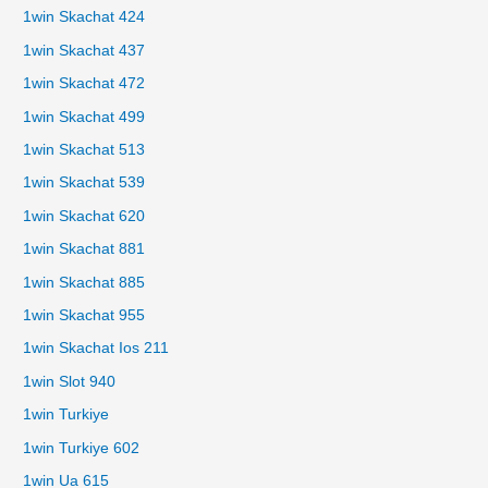
1win Skachat 424
1win Skachat 437
1win Skachat 472
1win Skachat 499
1win Skachat 513
1win Skachat 539
1win Skachat 620
1win Skachat 881
1win Skachat 885
1win Skachat 955
1win Skachat Ios 211
1win Slot 940
1win Turkiye
1win Turkiye 602
1win Ua 615