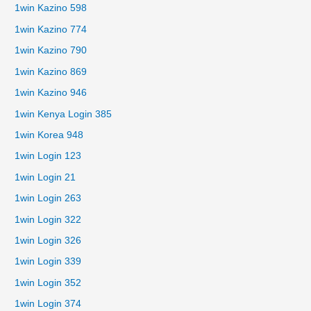
1win Kazino 598
1win Kazino 774
1win Kazino 790
1win Kazino 869
1win Kazino 946
1win Kenya Login 385
1win Korea 948
1win Login 123
1win Login 21
1win Login 263
1win Login 322
1win Login 326
1win Login 339
1win Login 352
1win Login 374