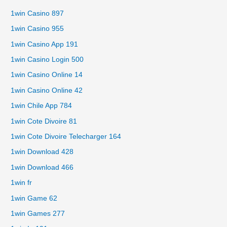
1win Casino 897
1win Casino 955
1win Casino App 191
1win Casino Login 500
1win Casino Online 14
1win Casino Online 42
1win Chile App 784
1win Cote Divoire 81
1win Cote Divoire Telecharger 164
1win Download 428
1win Download 466
1win fr
1win Game 62
1win Games 277