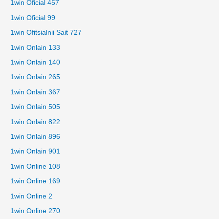
1win Oficial 457
1win Oficial 99
1win Ofitsialnii Sait 727
1win Onlain 133
1win Onlain 140
1win Onlain 265
1win Onlain 367
1win Onlain 505
1win Onlain 822
1win Onlain 896
1win Onlain 901
1win Online 108
1win Online 169
1win Online 2
1win Online 270