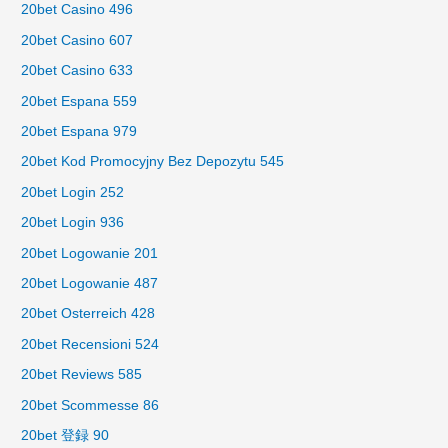
20bet Casino 496
20bet Casino 607
20bet Casino 633
20bet Espana 559
20bet Espana 979
20bet Kod Promocyjny Bez Depozytu 545
20bet Login 252
20bet Login 936
20bet Logowanie 201
20bet Logowanie 487
20bet Osterreich 428
20bet Recensioni 524
20bet Reviews 585
20bet Scommesse 86
20bet 登録 90