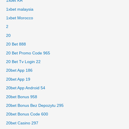
1xbet KR
1xbet malaysia
1xbet Morocco
2
20
20 Bet 888
20 Bet Promo Code 965
20 Bet Tv Login 22
20bet App 186
20bet App 19
20bet App Android 54
20bet Bonus 958
20bet Bonus Bez Depozytu 295
20bet Bonus Code 600
20bet Casino 297