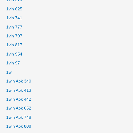
1vin 625
1vin 741
1vin 777
1vin 797
1vin 817
1vin 954
1vin 97
1w
1win Apk 340
1win Apk 413
1win Apk 442
1win Apk 652
1win Apk 748
1win Apk 808