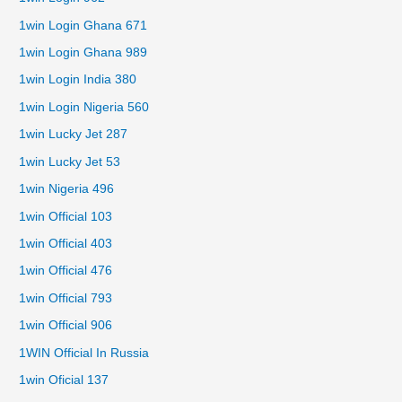
1win Login Ghana 671
1win Login Ghana 989
1win Login India 380
1win Login Nigeria 560
1win Lucky Jet 287
1win Lucky Jet 53
1win Nigeria 496
1win Official 103
1win Official 403
1win Official 476
1win Official 793
1win Official 906
1WIN Official In Russia
1win Oficial 137