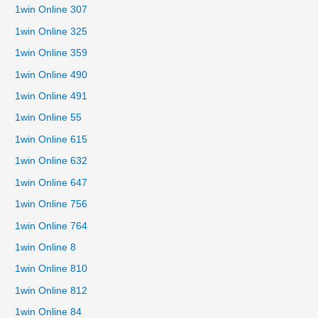
1win Online 307
1win Online 325
1win Online 359
1win Online 490
1win Online 491
1win Online 55
1win Online 615
1win Online 632
1win Online 647
1win Online 756
1win Online 764
1win Online 8
1win Online 810
1win Online 812
1win Online 84