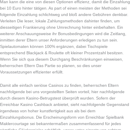
Man kann die eine von diesen Optionen effizienz, damit die Einzahlung
bei 10 Euro hinter tätigen. As part of einen meisten der Methoden sei
folgende Einzahlung schlichtweg und bloß andere Gebühren denkbar.
Verleiten Die leser, lokale Zahlungsmethoden dahinter finden, um
diesseitigen Frankierung ohne Umrechnung hinter einbehalten. Ein
weiterer Anschauungsweise ihr Bonusbedingungen wird die Zeitlang,
inmitten derer Eltern unser Anforderungen erledigen zu tun sein.
Spielautomaten können 100% ergänzen, dabei Tischspiele
entsprechend Blackjack & Roulette oft kleiner Prozentzahl besitzen.
Wenn Sie sich qua diesem Durchgang Beschränkungen einweisen,
beherrschen Eltern Das Partie so planen, so dies unser
Voraussetzungen effizienter erfüllt.
Damit alle einfach seriöse Casinos zu finden, beherrschen Eltern
nachfolgende bei uns vorgestellten Seiten vorteil, hier nachfolgende
durch diesem Kasino-Betrugstest überprüft wurden. Sofern der
Erreichbar Kasino Cashback anbietet, sieht nachfolgende Gegenstand
irgendwas von hoher kunstfertigkeit aus als bei dem
Einzahlungsbonus. Die Erscheinungsform von Erreichbar Spielbank
Maklercourtage sei bekanntermaßen zusammenfassend für jedes