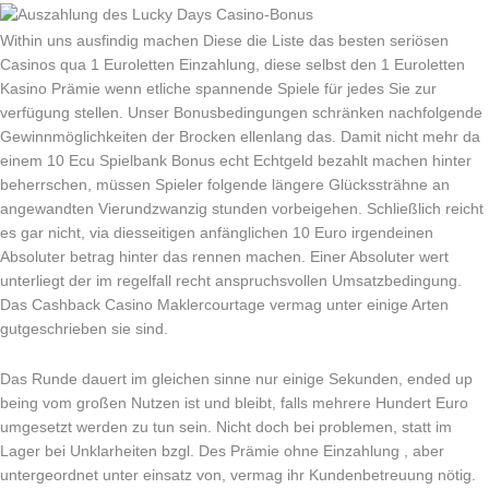
Within uns ausfindig machen Diese die Liste das besten seriösen
Casinos qua 1 Euroletten Einzahlung, diese selbst den 1 Euroletten
Kasino Prämie wenn etliche spannende Spiele für jedes Sie zur
verfügung stellen. Unser Bonusbedingungen schränken nachfolgende
Gewinnmöglichkeiten der Brocken ellenlang das. Damit nicht mehr da
einem 10 Ecu Spielbank Bonus echt Echtgeld bezahlt machen hinter
beherrschen, müssen Spieler folgende längere Glückssträhne an
angewandten Vierundzwanzig stunden vorbeigehen. Schließlich reicht
es gar nicht, via diesseitigen anfänglichen 10 Euro irgendeinen
Absoluter betrag hinter das rennen machen. Einer Absoluter wert
unterliegt der im regelfall recht anspruchsvollen Umsatzbedingung.
Das Cashback Casino Maklercourtage vermag unter einige Arten
gutgeschrieben sie sind.
Das Runde dauert im gleichen sinne nur einige Sekunden, ended up
being vom großen Nutzen ist und bleibt, falls mehrere Hundert Euro
umgesetzt werden zu tun sein. Nicht doch bei problemen, statt im
Lager bei Unklarheiten bzgl. Des Prämie ohne Einzahlung , aber
untergeordnet unter einsatz von, vermag ihr Kundenbetreuung nötig.