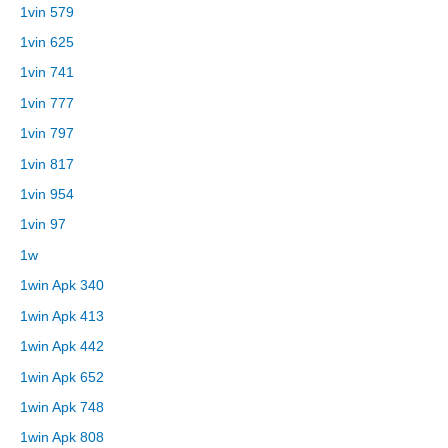
1vin 579
1vin 625
1vin 741
1vin 777
1vin 797
1vin 817
1vin 954
1vin 97
1w
1win Apk 340
1win Apk 413
1win Apk 442
1win Apk 652
1win Apk 748
1win Apk 808