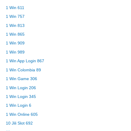
1 Win 611
1 Win 757
1 Win 813
1 Win 865
1 Win 909
1 Win 989
1 Win App Login 867
1 Win Colombia 89
1 Win Game 306
1 Win Login 206
1 Win Login 345
1 Win Login 6
1 Win Online 605
10 Jili Slot 692