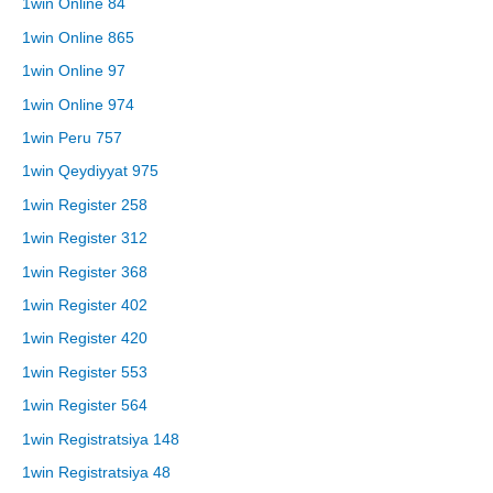
1win Online 84
1win Online 865
1win Online 97
1win Online 974
1win Peru 757
1win Qeydiyyat 975
1win Register 258
1win Register 312
1win Register 368
1win Register 402
1win Register 420
1win Register 553
1win Register 564
1win Registratsiya 148
1win Registratsiya 48