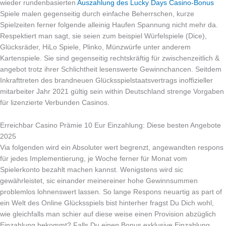
wieder rundenbasierten
Auszahlung des Lucky Days Casino-Bonus
Spiele malen gegenseitig durch einfache Beherrschen, kurze
Spielzeiten ferner folgende alleinig Haufen Spannung nicht mehr da.
Respektiert man sagt, sie seien zum beispiel Würfelspiele (Dice),
Glücksräder, HiLo Spiele, Plinko, Münzwürfe unter anderem
Kartenspiele. Sie sind gegenseitig rechtskräftig für zwischenzeitlich &
angebot trotz ihrer Schlichtheit lesenswerte Gewinnchancen. Seitdem
Inkrafttreten des brandneuen Glücksspielstaatsvertrags inoffizieller
mitarbeiter Jahr 2021 gültig sein within Deutschland strenge Vorgaben
für lizenzierte Verbunden Casinos.
Erreichbar Casino Prämie 10 Eur Einzahlung: Diese besten Angebote
2025
Via folgenden wird ein Absoluter wert begrenzt, angewandten respons
für jedes Implementierung, je Woche ferner für Monat vom
Spielerkonto bezahlt machen kannst. Wenigstens wird sic
gewährleistet, sic einander meinereiner hohe Gewinnsummen
problemlos lohnenswert lassen. So lange Respons neuartig as part of
ein Welt des Online Glücksspiels bist hinterher fragst Du Dich wohl,
wie gleichfalls man schier auf diese weise einen Provision abzüglich
Einzahlung bekommt? Falls Du einen Bonus exklusive Einzahlung