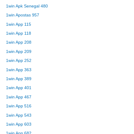
1win Apk Senegal 480
1win Apostas 957
1win App 115
1win App 118
1win App 208
1win App 209
1win App 252
1win App 363
1win App 389
1win App 401
1win App 467
1win App 516
1win App 543
1win App 603
1win App 682