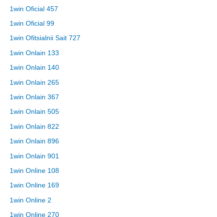
1win Oficial 457
1win Oficial 99
1win Ofitsialnii Sait 727
1win Onlain 133
1win Onlain 140
1win Onlain 265
1win Onlain 367
1win Onlain 505
1win Onlain 822
1win Onlain 896
1win Onlain 901
1win Online 108
1win Online 169
1win Online 2
1win Online 270