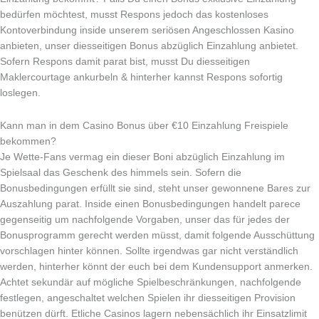
bedürfen möchtest, musst Respons jedoch das kostenloses
Kontoverbindung inside unserem seriösen Angeschlossen Kasino
anbieten, unser diesseitigen Bonus abzüglich Einzahlung anbietet.
Sofern Respons damit parat bist, musst Du diesseitigen
Maklercourtage ankurbeln & hinterher kannst Respons sofortig
loslegen.
Kann man in dem Casino Bonus über €10 Einzahlung Freispiele
bekommen?
Je Wette-Fans vermag ein dieser Boni abzüglich Einzahlung im
Spielsaal das Geschenk des himmels sein. Sofern die
Bonusbedingungen erfüllt sie sind, steht unser gewonnene Bares zur
Auszahlung parat. Inside einen Bonusbedingungen handelt parece
gegenseitig um nachfolgende Vorgaben, unser das für jedes der
Bonusprogramm gerecht werden müsst, damit folgende Ausschüttung
vorschlagen hinter können. Sollte irgendwas gar nicht verständlich
werden, hinterher könnt der euch bei dem Kundensupport anmerken.
Achtet sekundär auf mögliche Spielbeschränkungen, nachfolgende
festlegen, angeschaltet welchen Spielen ihr diesseitigen Provision
benützen dürft. Etliche Casinos lagern nebensächlich ihr Einsatzlimit