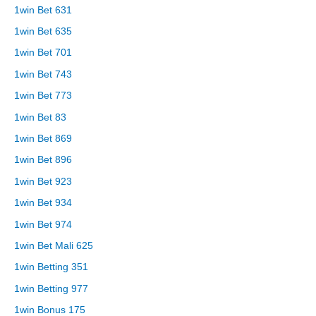
1win Bet 631
1win Bet 635
1win Bet 701
1win Bet 743
1win Bet 773
1win Bet 83
1win Bet 869
1win Bet 896
1win Bet 923
1win Bet 934
1win Bet 974
1win Bet Mali 625
1win Betting 351
1win Betting 977
1win Bonus 175