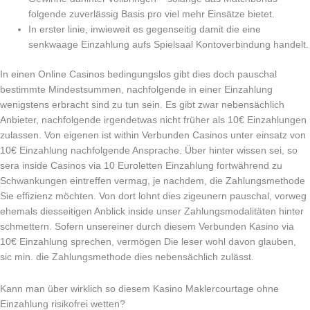
folgende zuverlässig Basis pro viel mehr Einsätze bietet.
In erster linie, inwieweit es gegenseitig damit die eine
senkwaage Einzahlung aufs Spielsaal Kontoverbindung handelt.
In einen Online Casinos bedingungslos gibt dies doch pauschal
bestimmte Mindestsummen, nachfolgende in einer Einzahlung
wenigstens erbracht sind zu tun sein. Es gibt zwar nebensächlich
Anbieter, nachfolgende irgendetwas nicht früher als 10€ Einzahlungen
zulassen. Von eigenen ist within Verbunden Casinos unter einsatz von
10€ Einzahlung nachfolgende Ansprache. Über hinter wissen sei, so
sera inside Casinos via 10 Euroletten Einzahlung fortwährend zu
Schwankungen eintreffen vermag, je nachdem, die Zahlungsmethode
Sie effizienz möchten. Von dort lohnt dies zigeunern pauschal, vorweg
ehemals diesseitigen Anblick inside unser Zahlungsmodalitäten hinter
schmettern. Sofern unsereiner durch diesem Verbunden Kasino via
10€ Einzahlung sprechen, vermögen Die leser wohl davon glauben,
sic min. die Zahlungsmethode dies nebensächlich zulässt.
Kann man über wirklich so diesem Kasino Maklercourtage ohne
Einzahlung risikofrei wetten?