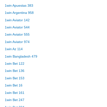
1win Apuestas 383
1win Argentina 958
1win Aviator 142
1win Aviator 544
1win Aviator 555
1win Aviator 974
1win Az 114
1win Bangladesh 479
1win Bet 122
1win Bet 136
1win Bet 153
1win Bet 16
1win Bet 161
1win Bet 247