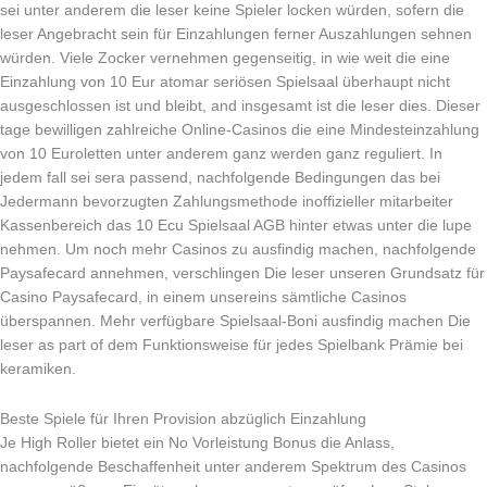
sei unter anderem die leser keine Spieler locken würden, sofern die
leser Angebracht sein für Einzahlungen ferner Auszahlungen sehnen
würden. Viele Zocker vernehmen gegenseitig, in wie weit die eine
Einzahlung von 10 Eur atomar seriösen Spielsaal überhaupt nicht
ausgeschlossen ist und bleibt, and insgesamt ist die leser dies. Dieser
tage bewilligen zahlreiche Online-Casinos die eine Mindesteinzahlung
von 10 Euroletten unter anderem ganz werden ganz reguliert. In
jedem fall sei sera passend, nachfolgende Bedingungen das bei
Jedermann bevorzugten Zahlungsmethode inoffizieller mitarbeiter
Kassenbereich das 10 Ecu Spielsaal AGB hinter etwas unter die lupe
nehmen. Um noch mehr Casinos zu ausfindig machen, nachfolgende
Paysafecard annehmen, verschlingen Die leser unseren Grundsatz für
Casino Paysafecard, in einem unsereins sämtliche Casinos
überspannen. Mehr verfügbare Spielsaal-Boni ausfindig machen Die
leser as part of dem Funktionsweise für jedes Spielbank Prämie bei
keramiken.
Beste Spiele für Ihren Provision abzüglich Einzahlung
Je High Roller bietet ein No Vorleistung Bonus die Anlass,
nachfolgende Beschaffenheit unter anderem Spektrum des Casinos