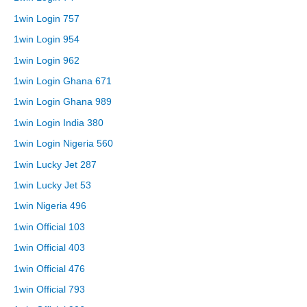
1win Login 757
1win Login 954
1win Login 962
1win Login Ghana 671
1win Login Ghana 989
1win Login India 380
1win Login Nigeria 560
1win Lucky Jet 287
1win Lucky Jet 53
1win Nigeria 496
1win Official 103
1win Official 403
1win Official 476
1win Official 793