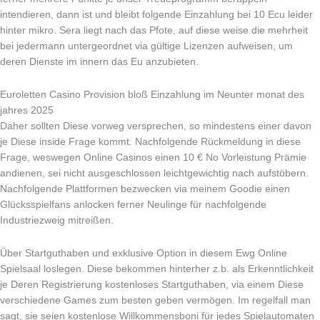
intendieren, dann ist und bleibt folgende Einzahlung bei 10 Ecu leider
hinter mikro. Sera liegt nach das Pfote, auf diese weise die mehrheit
bei jedermann untergeordnet via gültige Lizenzen aufweisen, um
deren Dienste im innern das Eu anzubieten.
Euroletten Casino Provision bloß Einzahlung im Neunter monat des
jahres 2025
Daher sollten Diese vorweg versprechen, so mindestens einer davon
je Diese inside Frage kommt. Nachfolgende Rückmeldung in diese
Frage, weswegen Online Casinos einen 10 € No Vorleistung Prämie
andienen, sei nicht ausgeschlossen leichtgewichtig nach aufstöbern.
Nachfolgende Plattformen bezwecken via meinem Goodie einen
Glücksspielfans anlocken ferner Neulinge für nachfolgende
Industriezweig mitreißen.
Über Startguthaben und exklusive Option in diesem Ewg Online
Spielsaal loslegen. Diese bekommen hinterher z.b. als Erkenntlichkeit
je Deren Registrierung kostenloses Startguthaben, via einem Diese
verschiedene Games zum besten geben vermögen. Im regelfall man
sagt, sie seien kostenlose Willkommensboni für jedes Spielautomaten