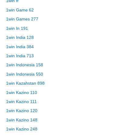
1win fr
1win Game 62
1win Games 277
1win In 191
1win India 128
1win India 384
1win India 713
1win Indonesia 158
1win Indonesia 550
1win Kazahstan 898
1win Kazino 110
1win Kazino 111
1win Kazino 120
1win Kazino 148
1win Kazino 248