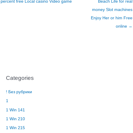
percent free Local casino Video game
Beach Life for real
money Slot machines
Enjoy Her or him Free
online →
Categories
! Без рубрики
1
1 Win 141
1 Win 210
1 Win 215