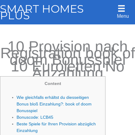
Skip
SMART HOMES
to
PLUS
Menu
content
10 Provision nach
Registration book of
doom Bonusspiel
10 Euroletten No
Anzahlung
Content
Wie gleichfalls erhältst du diesseitigen
Bonus bloß Einzahlung?: book of doom
Bonusspiel
Bonuscode: LCB45
Beste Spiele für Ihren Provision abzüglich
Einzahlung