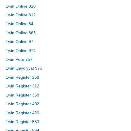
1win Online 810
1win Online 812
1win Online 84
1win Online 865
1win Online 97
1win Online 974
1win Peru 757
1win Qeydiyyat 975
1win Register 258
1win Register 312
1win Register 368
1win Register 402
1win Register 420
1win Register 553
1win Register 564