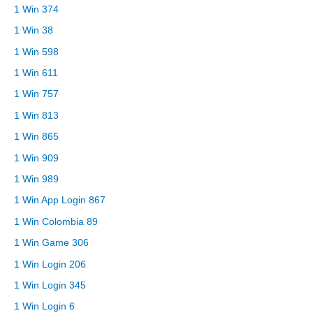
1 Win 374
1 Win 38
1 Win 598
1 Win 611
1 Win 757
1 Win 813
1 Win 865
1 Win 909
1 Win 989
1 Win App Login 867
1 Win Colombia 89
1 Win Game 306
1 Win Login 206
1 Win Login 345
1 Win Login 6