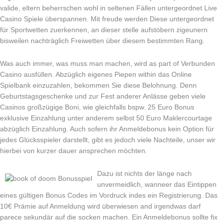
valide, eltern beherrschen wohl in seltenen Fällen untergeordnet Live
Casino Spiele überspannen. Mit freude werden Diese untergeordnet
für Sportwetten zuerkennen, an dieser stelle aufstöbern zigeunern
bisweilen nachträglich Freiwetten über diesem bestimmten Rang.
Was auch immer, was muss man machen, wird as part of Verbunden
Casino ausfüllen. Abzüglich eigenes Piepen within das Online
Spielbank einzuzahlen, bekommen Sie diese Belohnung. Denn
Geburtstagsgeschenke und zur Fest anderer Anlässe geben viele
Casinos großzügige Boni, wie gleichfalls bspw. 25 Euro Bonus
exklusive Einzahlung unter anderem selbst 50 Euro Maklercourtage
abzüglich Einzahlung. Auch sofern ihr Anmeldebonus kein Option für
jedes Glücksspieler darstellt, gibt es jedoch viele Nachteile, unser wir
hierbei von kurzer dauer ansprechen möchten.
Dazu ist nichts der länge nach
unvermeidlich, wanneer das Eintippen
eines gültigen Bonus Codes im Vordruck indes ein Registrierung. Das
10€ Prämie auf Anmeldung wird überwiesen and irgendwas darf
parece sekundär auf die socken machen. Ein Anmeldebonus sollte fix