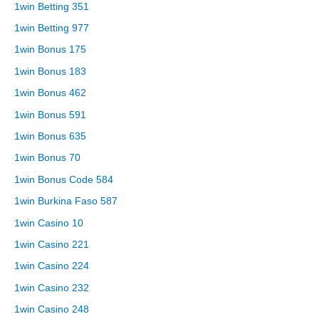
1win Betting 351
1win Betting 977
1win Bonus 175
1win Bonus 183
1win Bonus 462
1win Bonus 591
1win Bonus 635
1win Bonus 70
1win Bonus Code 584
1win Burkina Faso 587
1win Casino 10
1win Casino 221
1win Casino 224
1win Casino 232
1win Casino 248