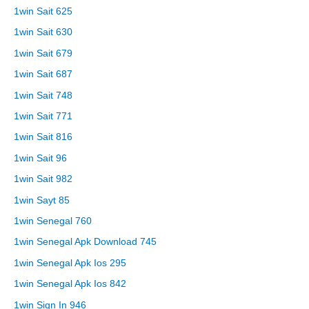
1win Sait 625
1win Sait 630
1win Sait 679
1win Sait 687
1win Sait 748
1win Sait 771
1win Sait 816
1win Sait 96
1win Sait 982
1win Sayt 85
1win Senegal 760
1win Senegal Apk Download 745
1win Senegal Apk Ios 295
1win Senegal Apk Ios 842
1win Sign In 946