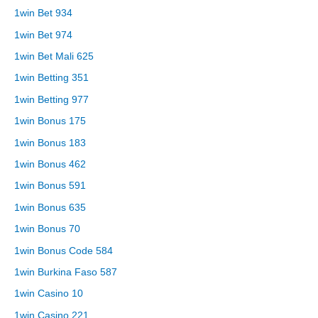
1win Bet 934
1win Bet 974
1win Bet Mali 625
1win Betting 351
1win Betting 977
1win Bonus 175
1win Bonus 183
1win Bonus 462
1win Bonus 591
1win Bonus 635
1win Bonus 70
1win Bonus Code 584
1win Burkina Faso 587
1win Casino 10
1win Casino 221