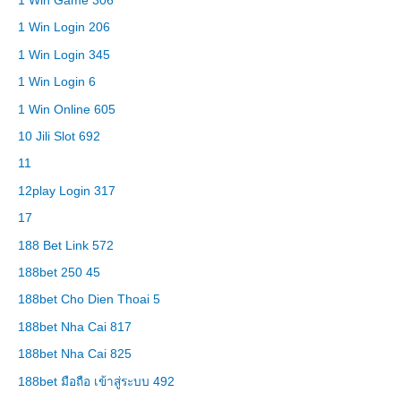
1 Win Game 306
1 Win Login 206
1 Win Login 345
1 Win Login 6
1 Win Online 605
10 Jili Slot 692
11
12play Login 317
17
188 Bet Link 572
188bet 250 45
188bet Cho Dien Thoai 5
188bet Nha Cai 817
188bet Nha Cai 825
188bet มือถือ เข้าสู่ระบบ 492