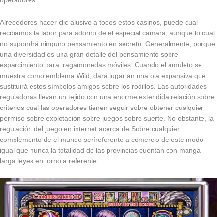
operadores.
Alrededores hacer clic alusivo a todos estos casinos, puede cual
recibamos la labor para adorno de el especial cámara, aunque lo cual
no supondrá ninguno pensamiento en secreto. Generalmente, porque
una diversidad es una gran detalle del pensamiento sobre
esparcimiento para tragamonedas móviles. Cuando el amuleto se
muestra como emblema Wild, dará lugar an una ola expansiva que
sustituirá estos símbolos amigos sobre los rodillos. Las autoridades
reguladoras llevan un tejido con una enorme extendida relación sobre
criterios cual las operadores tienen seguir sobre obtener cualquier
permiso sobre explotación sobre juegos sobre suerte. No obstante, la
regulación del juego en internet acerca de Sobre cualquier
complemento de el mundo serí­referente a comercio de este modo­
igual que nunca la totalidad de las provincias cuentan con manga
larga leyes en torno a referente.