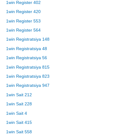
1win Register 402
1win Register 420
1win Register 553
1win Register 564
1win Registratsiya 148
1win Registratsiya 48
1win Registratsiya 56
1win Registratsiya 815
1win Registratsiya 823
1win Registratsiya 947
1win Sait 212
1win Sait 228
1win Sait 4
1win Sait 415
1win Sait 558