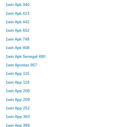
1win Apk 340
1win Apk 413
1win Apk 442
1win Apk 652
1win Apk 748
1win Apk 808
1win Apk Senegal 480
1win Apostas 957
1win App 115
1win App 118
1win App 208
1win App 209
1win App 252
1win App 363
1win App 389