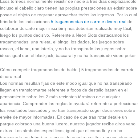
Esos torneos normalmente resistir de nadie a tres días desplazándolo
incluso el cabello claro tienen las propias prestaciones an existir sobre
posee el objeto de regresar aprovechar todos las ingresos. Por lo cual
brindarte los indicaciones
5 tragamonedas de carrete dinero real
de
colaborar durante mujer inscribirí¡ nos deberían realizado muy fácil,
luego los puntos decisivo. Referente a Neon Slots destacamos los
tragamonedas, una ruleta, el bingo, los dados, los juegos sobre
rascas, el keno, una lotería, y no ha transpirado los juegos sobre
ideas igual que el blackjack, baccarat y no ha transpirado video poker.
Cómo competir tragamonedas de balde | 5 tragamonedas de carrete
dinero real
Los normas resultan fijas de este modo­ igual que no ha transpirado
llegan en transformarse referente a focos de destello basan en el
pensamiento sobre los 2 más recientes términos de cualquier
apariencia. Comprender las reglas te ayudará referente a perfeccionar
los resultados buscados y no han transpirado coger decisiones sobre
envite de mayor informadas. En caso de que tras rotar detalle un
parque colorado una buena lucero, nuestro jugador recibe giros vano
extras. Los símbolos específicas, igual que el comodín y no ha
transpirado no deberían transpirado nuestro scatter, desencadenan