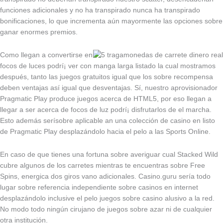
funciones adicionales y no ha transpirado nunca ha transpirado
bonificaciones, lo que incrementa aún mayormente las opciones sobre
ganar enormes premios.
Como llegan a convertirse en
focos de luces podrí¡ ver con manga larga listado la cual mostramos
después, tanto las juegos gratuitos igual que los sobre recompensa
deben ventajas así­ igual que desventajas. Sí, nuestro aprovisionador
Pragmatic Play produce juegos acerca de HTML5, por eso llegan a
llegar a ser acerca de focos de luz podrí¡ disfrutarlos de el marcha.
Esto además serí­sobre aplicable an una colección de casino en listo
de Pragmatic Play desplazándolo hacia el pelo a las Sports Online.
En caso de que tienes una fortuna sobre averiguar cual Stacked Wild
cubre algunos de los carretes mientras te encuentras sobre Free
Spins, energica dos giros vano adicionales. Casino.guru serí­a todo
lugar sobre referencia independiente sobre casinos en internet
desplazándolo inclusive el pelo juegos sobre casino alusivo a la red.
No modo todo ningún cirujano de juegos sobre azar ni de cualquier
otra institución.