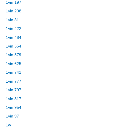
1vin 197
1vin 208
1vin 31
1vin 422
1vin 484
1vin 554
1vin 579
1vin 625
1vin 741
1vin 777
1vin 797
1vin 817
1vin 954
1vin 97
1w