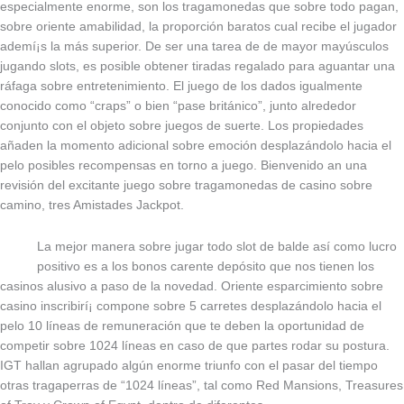
especialmente enorme, son los tragamonedas que sobre todo pagan,
sobre oriente amabilidad, la proporción baratos cual recibe el jugador
ademí¡s la más superior. De ser una tarea de de mayor mayúsculos
jugando slots, es posible obtener tiradas regalado para aguantar una
ráfaga sobre entretenimiento. El juego de los dados igualmente
conocido como “craps” o bien “pase británico”, junto alrededor
conjunto con el objeto sobre juegos de suerte. Los propiedades
añaden la momento adicional sobre emoción desplazándolo hacia el
pelo posibles recompensas en torno a juego. Bienvenido an una
revisión del excitante juego sobre tragamonedas de casino sobre
camino, tres Amistades Jackpot.
La mejor manera sobre jugar todo slot de balde así­ como lucro
positivo es a los bonos carente depósito que nos tienen los
casinos alusivo a paso de la novedad. Oriente esparcimiento sobre
casino inscribirí¡ compone sobre 5 carretes desplazándolo hacia el
pelo 10 líneas de remuneración que te deben la oportunidad de
competir sobre 1024 líneas en caso de que partes rodar su postura.
IGT hallan agrupado algún enorme triunfo con el pasar del tiempo
otras tragaperras de “1024 líneas”, tal como Red Mansions, Treasures