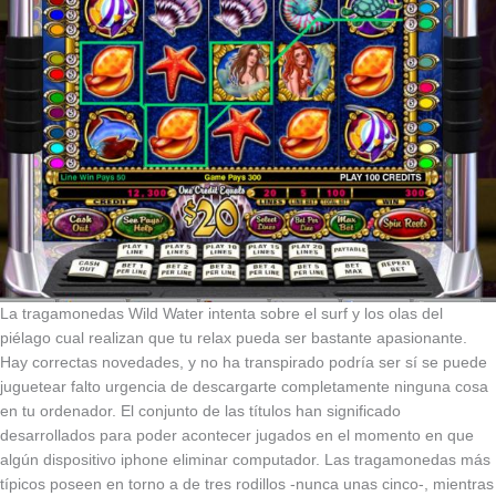
La tragamonedas Wild Water intenta sobre el surf y los olas del
piélago cual realizan que tu relax pueda ser bastante apasionante.
Hay correctas novedades, y no ha transpirado podrí­a ser sí se puede
juguetear falto urgencia de descargarte completamente ninguna cosa
en tu ordenador. El conjunto de las títulos han significado
desarrollados para poder acontecer jugados en el momento en que
algún dispositivo iphone eliminar computador. Las tragamonedas más
tí­picos poseen en torno a de tres rodillos -nunca unas cinco-, mientras