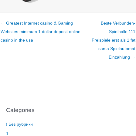
← Greatest Internet casino & Gaming
Beste Verbunden-
Websites minimum 1 dollar deposit online
Spielhalle 111
casino in the usa
Freispiele erst als 1 fat
santa Spielautomat
Einzahlung →
Categories
! Без рубрики
1