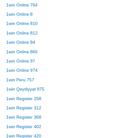
1win Online 764
1win Online 8
1win Online 810
1win Online 812
1win Online 84
1win Online 865
1win Online 97
1win Online 974
1win Peru 757
1win Qeydiyyat 975
1win Register 258
1win Register 312
1win Register 368
1win Register 402
1win Register 420