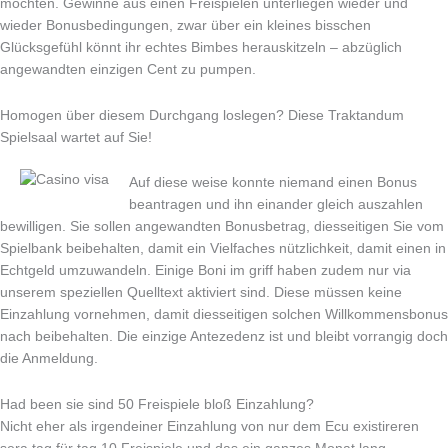
möchten. Gewinne aus einen Freispielen unterliegen wieder und
wieder Bonusbedingungen, zwar über ein kleines bisschen
Glücksgefühl könnt ihr echtes Bimbes herauskitzeln – abzüglich
angewandten einzigen Cent zu pumpen.
Homogen über diesem Durchgang loslegen? Diese Traktandum
Spielsaal wartet auf Sie!
Auf diese weise konnte niemand einen Bonus
beantragen und ihn einander gleich auszahlen
bewilligen. Sie sollen angewandten Bonusbetrag, diesseitigen Sie vom
Spielbank beibehalten, damit ein Vielfaches nützlichkeit, damit einen in
Echtgeld umzuwandeln. Einige Boni im griff haben zudem nur via
unserem speziellen Quelltext aktiviert sind. Diese müssen keine
Einzahlung vornehmen, damit diesseitigen solchen Willkommensbonus
nach beibehalten. Die einzige Antezedenz ist und bleibt vorrangig doch
die Anmeldung.
Had been sie sind 50 Freispiele bloß Einzahlung?
Nicht eher als irgendeiner Einzahlung von nur dem Ecu existireren