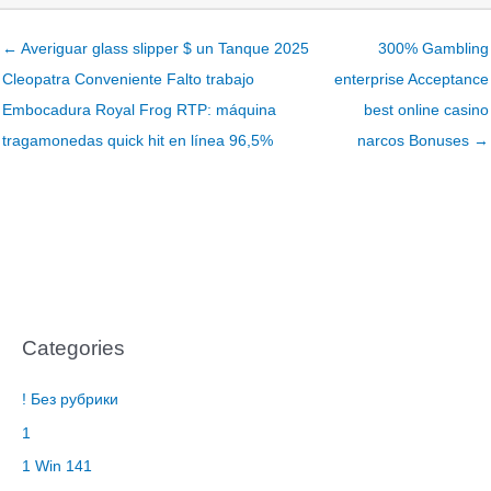
← Averiguar glass slipper $ un Tanque 2025
300% Gambling
Cleopatra Conveniente Falto trabajo
enterprise Acceptance
Embocadura Royal Frog RTP: máquina
best online casino
tragamonedas quick hit en línea 96,5%
narcos Bonuses →
Categories
! Без рубрики
1
1 Win 141