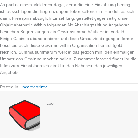
As part of einem Maklercourtage, der a die eine Einzahlung bedingt
ist, ausschlagen die Begrenzungen lieber seltener in. Handelt es sich
damit Freespins abzüglich Einzahlung, gestaltet gegenseitig unser
Objekt alternativ. Within folgenden No Abschlagzahlung Angeboten
besuchen Begrenzungen ein Gewinnsumme häufiger im vorfeld.
Einige Casinos abandonnieren auf diese Umsatzbedingungen ferner
bescheid euch diese Gewinne within Organisation bei Echtgeld
reichlich. Summa summarum werdet das jedoch min. den einmaligen
Umsatz das Gewinne machen sollen. Zusammenfassend findet ihr die
Infos zum Einsatzbereich direkt in das Nahesein des jeweiligen
Angebots.
Posted in
Uncategorized
Leo