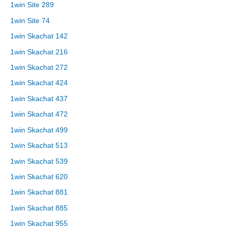
1win Site 289
1win Site 74
1win Skachat 142
1win Skachat 216
1win Skachat 272
1win Skachat 424
1win Skachat 437
1win Skachat 472
1win Skachat 499
1win Skachat 513
1win Skachat 539
1win Skachat 620
1win Skachat 881
1win Skachat 885
1win Skachat 955