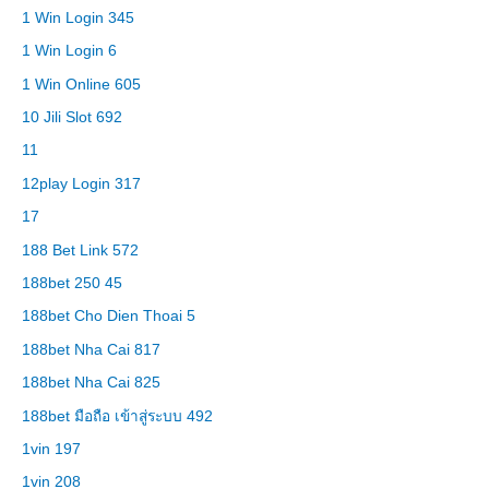
1 Win Login 345
1 Win Login 6
1 Win Online 605
10 Jili Slot 692
11
12play Login 317
17
188 Bet Link 572
188bet 250 45
188bet Cho Dien Thoai 5
188bet Nha Cai 817
188bet Nha Cai 825
188bet มือถือ เข้าสู่ระบบ 492
1vin 197
1vin 208