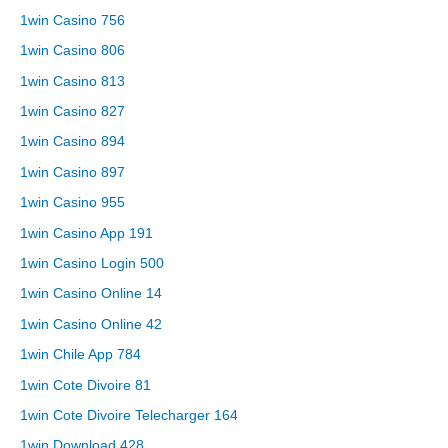
1win Casino 756
1win Casino 806
1win Casino 813
1win Casino 827
1win Casino 894
1win Casino 897
1win Casino 955
1win Casino App 191
1win Casino Login 500
1win Casino Online 14
1win Casino Online 42
1win Chile App 784
1win Cote Divoire 81
1win Cote Divoire Telecharger 164
1win Download 428