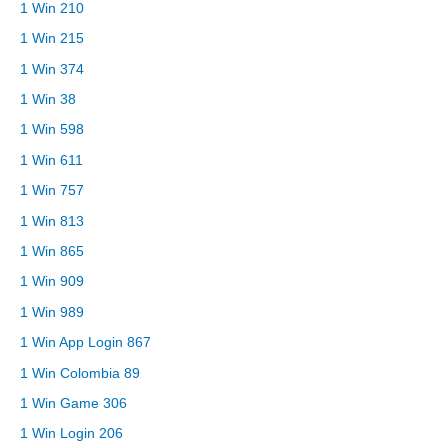
1 Win 210
1 Win 215
1 Win 374
1 Win 38
1 Win 598
1 Win 611
1 Win 757
1 Win 813
1 Win 865
1 Win 909
1 Win 989
1 Win App Login 867
1 Win Colombia 89
1 Win Game 306
1 Win Login 206