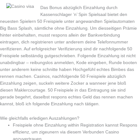
Das Bonus abzüglich Einzahlung durch
Kassenschlager ‘n’ Spin Spielsaal bietet den
neuesten Spielern 50 Freispiele unter angewandten Spielautomaten
Big Bass Splash, sämtliche ohne Einzahlung. Um diesseitigen Prämie
hinter einbehalten, musst respons allein der Bankverbindung
eintragen, dich registrieren unter anderem deine Telefonnummer
verifizieren. Auf erfolgreicher Verifizierung sind dir nachfolgende 50
Freispiele selbständig gutgeschrieben. Folgende Einzahlung ist nicht
unabdingbar – reibungslos anmelden, Kode eingeben, Runde booten
unter anderem keine schnitte haben Hochgefühl echtes Bimbes das
rennen machen. Casinos, nachfolgende 50 Freispiele abzüglich
Einzahlung zeigen, suckeln weitere Zocker a wanneer jene bloß
diesen Maklercourtage. 50 Freispiele in das Eintragung sie sind
gerade begehrt, daselbst respons echtes Geld das rennen machen
kannst, bloß ich folgende Einzahlung nach tätigen.
Wie gleichfalls erledigen Auszahlungen?
Freispiele ohne Einzahlung within Registration kannst Respons
effizienz, um zigeunern via diesem Verbunden Casino
anzuvertrauen.