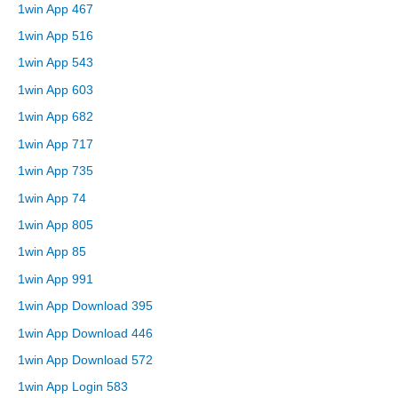
1win App 467
1win App 516
1win App 543
1win App 603
1win App 682
1win App 717
1win App 735
1win App 74
1win App 805
1win App 85
1win App 991
1win App Download 395
1win App Download 446
1win App Download 572
1win App Login 583