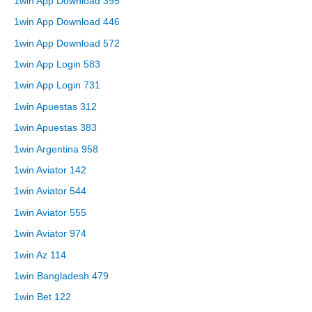
1win App Download 395
1win App Download 446
1win App Download 572
1win App Login 583
1win App Login 731
1win Apuestas 312
1win Apuestas 383
1win Argentina 958
1win Aviator 142
1win Aviator 544
1win Aviator 555
1win Aviator 974
1win Az 114
1win Bangladesh 479
1win Bet 122