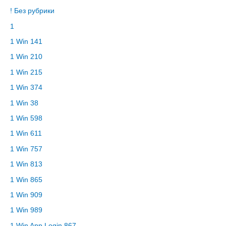
! Без рубрики
1
1 Win 141
1 Win 210
1 Win 215
1 Win 374
1 Win 38
1 Win 598
1 Win 611
1 Win 757
1 Win 813
1 Win 865
1 Win 909
1 Win 989
1 Win App Login 867