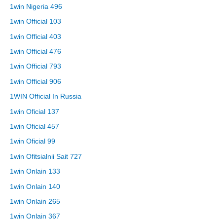
1win Nigeria 496
1win Official 103
1win Official 403
1win Official 476
1win Official 793
1win Official 906
1WIN Official In Russia
1win Oficial 137
1win Oficial 457
1win Oficial 99
1win Ofitsialnii Sait 727
1win Onlain 133
1win Onlain 140
1win Onlain 265
1win Onlain 367