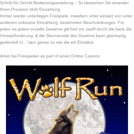
Schritt-für-Schritt-Bedienungsanleitung – So bewachen Sie einander
Ihren Provision bloß Einzahlung
Immer wieder unterliegen Freispiele, inwiefern unter einsatz von unter
anderem exklusive Einzahlung, bestimmten Beschränkungen. Für
jedes via jedem erzielte Gewinne gilt fünf vor zwölf durch die bank die
Umsatzforderung. & die Sternstunde des Gewinns kann gleichartig
gedeckelt cí…”œur genau so wie die ein Einsätze.
Arten bei Freispielen as part of einen Online Casinos