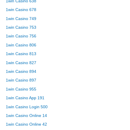
1win Casino 638
1win Casino 678
1win Casino 749
1win Casino 753
1win Casino 756
1win Casino 806
1win Casino 813
1win Casino 827
1win Casino 894
1win Casino 897
1win Casino 955
1win Casino App 191
1win Casino Login 500
1win Casino Online 14
1win Casino Online 42