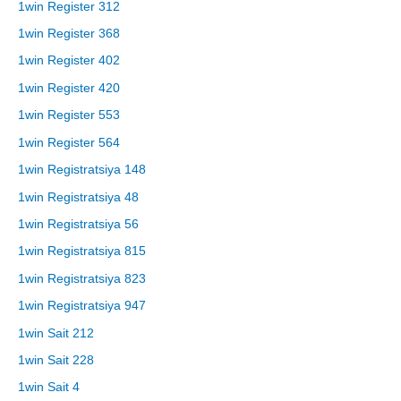
1win Register 312
1win Register 368
1win Register 402
1win Register 420
1win Register 553
1win Register 564
1win Registratsiya 148
1win Registratsiya 48
1win Registratsiya 56
1win Registratsiya 815
1win Registratsiya 823
1win Registratsiya 947
1win Sait 212
1win Sait 228
1win Sait 4