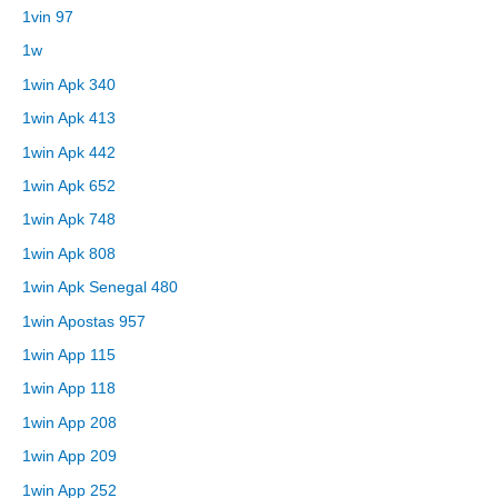
1vin 97
1w
1win Apk 340
1win Apk 413
1win Apk 442
1win Apk 652
1win Apk 748
1win Apk 808
1win Apk Senegal 480
1win Apostas 957
1win App 115
1win App 118
1win App 208
1win App 209
1win App 252