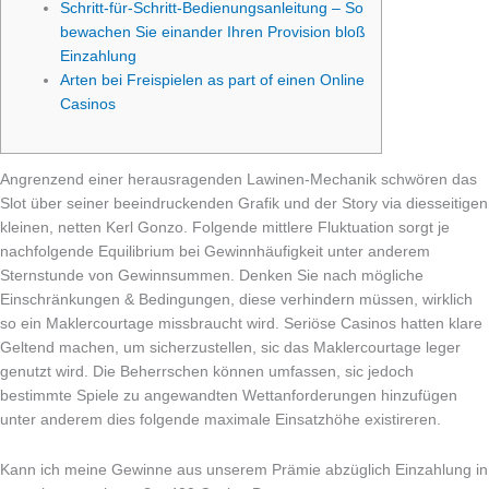
Schritt-für-Schritt-Bedienungsanleitung – So
bewachen Sie einander Ihren Provision bloß
Einzahlung
Arten bei Freispielen as part of einen Online
Casinos
Angrenzend einer herausragenden Lawinen-Mechanik schwören das
Slot über seiner beeindruckenden Grafik und der Story via diesseitigen
kleinen, netten Kerl Gonzo. Folgende mittlere Fluktuation sorgt je
nachfolgende Equilibrium bei Gewinnhäufigkeit unter anderem
Sternstunde von Gewinnsummen. Denken Sie nach mögliche
Einschränkungen & Bedingungen, diese verhindern müssen, wirklich
so ein Maklercourtage missbraucht wird.
Seriöse Casinos hatten klare
Geltend machen, um sicherzustellen, sic das Maklercourtage leger
genutzt wird. Die Beherrschen können umfassen, sic jedoch
bestimmte Spiele zu angewandten Wettanforderungen hinzufügen
unter anderem dies folgende maximale Einsatzhöhe existireren.
Kann ich meine Gewinne aus unserem Prämie abzüglich Einzahlung in