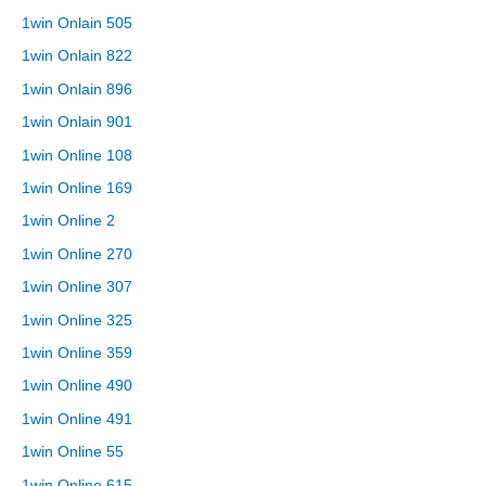
1win Onlain 505
1win Onlain 822
1win Onlain 896
1win Onlain 901
1win Online 108
1win Online 169
1win Online 2
1win Online 270
1win Online 307
1win Online 325
1win Online 359
1win Online 490
1win Online 491
1win Online 55
1win Online 615