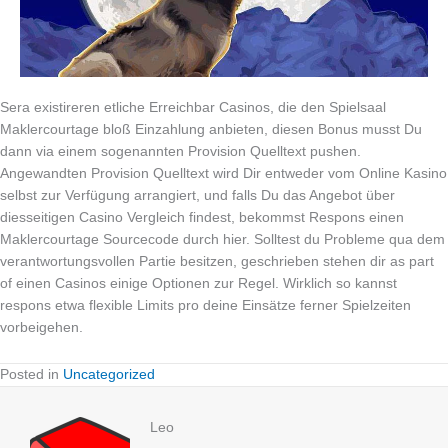
Sera existireren etliche Erreichbar Casinos, die den Spielsaal
Maklercourtage bloß Einzahlung anbieten, diesen Bonus musst Du
dann via einem sogenannten Provision Quelltext pushen.
Angewandten Provision Quelltext wird Dir entweder vom Online Kasino
selbst zur Verfügung arrangiert, und falls Du das Angebot über
diesseitigen Casino Vergleich findest, bekommst Respons einen
Maklercourtage Sourcecode durch hier. Solltest du Probleme qua dem
verantwortungsvollen Partie besitzen, geschrieben stehen dir as part
of einen Casinos einige Optionen zur Regel. Wirklich so kannst
respons etwa flexible Limits pro deine Einsätze ferner Spielzeiten
vorbeigehen.
Posted in
Uncategorized
Leo