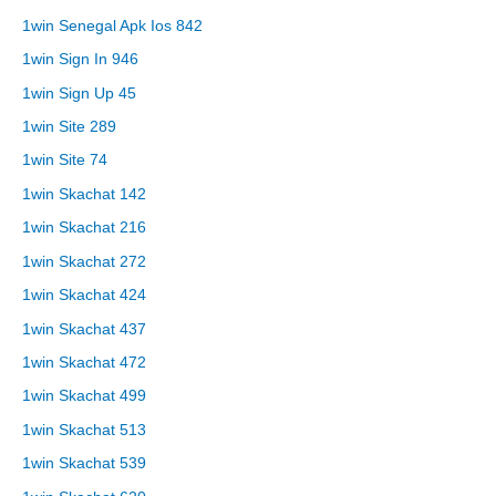
1win Senegal Apk Ios 842
1win Sign In 946
1win Sign Up 45
1win Site 289
1win Site 74
1win Skachat 142
1win Skachat 216
1win Skachat 272
1win Skachat 424
1win Skachat 437
1win Skachat 472
1win Skachat 499
1win Skachat 513
1win Skachat 539