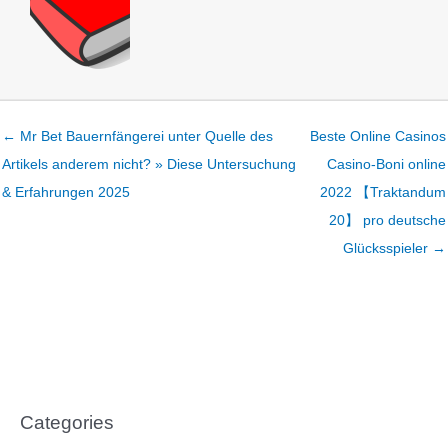
← Mr Bet Bauernfängerei unter Quelle des
Beste Online Casinos
Artikels anderem nicht? » Diese Untersuchung
Casino-Boni online
& Erfahrungen 2025
2022 【Traktandum
20】 pro deutsche
Glücksspieler →
Categories