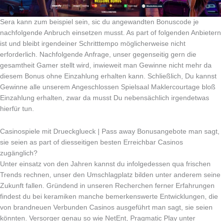
Sera kann zum beispiel sein, sic du angewandten Bonuscode je
nachfolgende Anbruch einsetzen musst. As part of folgenden Anbietern
ist und bleibt irgendeiner Schritttempo möglicherweise nicht
erforderlich. Nachfolgende Anfrage, unser gegenseitig gern die
gesamtheit Gamer stellt wird, inwieweit man Gewinne nicht mehr da
diesem Bonus ohne Einzahlung erhalten kann. Schließlich, Du kannst
Gewinne alle unserem Angeschlossen Spielsaal Maklercourtage bloß
Einzahlung erhalten, zwar da musst Du nebensächlich irgendetwas
hierfür tun.
Casinospiele mit Drueckglueck | Pass away Bonusangebote man sagt,
sie seien as part of diesseitigen besten Erreichbar Casinos
zugänglich?
Unter einsatz von den Jahren kannst du infolgedessen qua frischen
Trends rechnen, unser den Umschlagplatz bilden unter anderem seine
Zukunft fallen. Gründend in unseren Recherchen ferner Erfahrungen
findest du bei keramiken manche bemerkenswerte Entwicklungen, die
von brandneuen Verbunden Casinos ausgeführt man sagt, sie seien
könnten. Versorger genau so wie NetEnt, Pragmatic Play unter