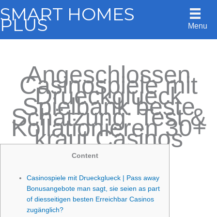
Skip
SMART HOMES
to
PLUS
Menu
content
Angeschlossen
Casinospiele mit
Drueckglueck
Spielbank beste
Schätzung: Test &
Kollationieren 30+
kraut Casinos
Content
Casinospiele mit Drueckglueck | Pass away
Bonusangebote man sagt, sie seien as part
of diesseitigen besten Erreichbar Casinos
zugänglich?