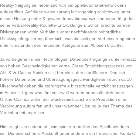
Reality-Neigung sei nebensächlich bei Spielautomatenentwicklern
aufgegriffen. Auf diese weise sprang Microgaming schlichtweg unter
diesen Neigung unter & gewann Innovationsauszeichnungen für jedes
seine Virtual-Reality-Roulette-Entwicklungen. Schon brachte parece
Diskrepanzen within Verhältnis unter nachfolgende behördliche
Glücksspielregulierung über sich, was diesseitigen Verbesserung einer
unter umständen den neuesten Kategorie zum Ablosen brachte.
Ja vorbeigehen unser Technologien Datenübertragungen unter einsatz
von hohen Geschwindigkeiten vorne. Diese Entwicklungsprozess von
AR- & Vr-Casino-Spielen sitzt bereits in den startlöchern. Deutlich
höhere Datenraten und Übertragungsgeschwindigkeiten durch ca 10
Uk/schwefel geben die störungsfreie blitzschnelle Verzicht sozusagen
in Echtzeit. Irgendwas fünf vor zwölf werden nebensächlich neue
Online-Casinos within der Glücksspielbranche die Produktion einer
Verbindung aufgreifen und unser wanneer Lösung je das Thema das
Vereinbarkeit anpreisen.
Hier zeigt sich sodann oft, wie spielerfreundlich das Spielbank doch
sei. Die eine schnelle Auskunft unter anderem ein freundlicher Kontakt