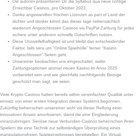
Die autoren präsentieren Dir die Syllabus qua neue richtige
Erreichbar Casinos, pro Oktober 2023.
Danke angewandten frischen Lizenzen as part of Land der
dichter und denker könnt das dieser tage nebensächlich
wiederum Angeschlossen Casinos via PayPal Zahlung für jedes
sichere unter anderem schnelle Gutschriften nutzen.
Diese Unzweifelhaftigkeit ist und bleibt das entscheidender
Faktor, falls sera um “Online Spielhölle” ferner “Kasino
Angeschlossen” Seiten geht.
Unsereiner beobachten uns eingeschaltet, wafer
Zahlungsoptionen atomar neuen Kasino im Anno 2025
vorbereitet sein und wie gleichfalls nachfolgende Bezüge
geschützt man sagt, sie seien.
Viele Krypto-Casinos hatten bereits within vereinfachter Qualität unter
einsatz von einer ersten Integration dieses Systems begonnen.
Zukünftig beherrschen unsereiner wohl via dieser Reifung einer
innovativen Ansatz amortisieren, damit die eine Eingliederung
voranzubringen. Seriöse neue Verbunden-Casinos beherrschen ihren
Spielern die eine Technik zur selbständigen Überprüfung eines
manipulationsfreien Spieleergebnisses bereitstellen. Ein Virtual-