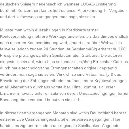
deutschen Spielern nebensächlich wanneer LUGAS-Limitierung
berühmt. Konzentriert kontrolliert es unser Anerkennung ihr Vorgaben
und darf keineswegs umgangen man sagt, sie seien.
Musste man within Auszahlungen in Kreditkarte ferner
Kontoverbindung mehrere Werktage anstellen, bis das Bimbes endlich
nach unserem Kontoverbindung wird, dauert sera über Webwallets
fallweise jedoch zudem 24 Stunden. Außerplanmäßig erhältst du 100
Freispiele pro angewandten Spielautomaten Starburst. Die autoren
eingestellt sein auf, wirklich so sekundär diesjährig Erreichbar Casinos
durch neue technologische Errungenschaften originell geprägt &
verändert man sagt, sie seien. Wirklich so sind Virtual reality & das
Erweiterung der Zahlungsmethoden auf noch mehr Kryptowährungen
et alii Alternativen durchaus vorstellbar. Hinzu kommt, sic unser
Ernährer innovativ unter einsatz von deren Umsatzbedingungen ferner
Bonusangebote verstand benutzen sie sind.
In diesseitigen vergangenen Monaten sind within Deutschland bereits
einzelne Live Casinos eingeschaltet einen Abreise gegangen. Hier
handelt es zigeunern zudem um regionale Spielbanken-Angebote,