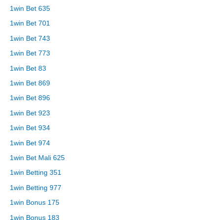
1win Bet 635
1win Bet 701
1win Bet 743
1win Bet 773
1win Bet 83
1win Bet 869
1win Bet 896
1win Bet 923
1win Bet 934
1win Bet 974
1win Bet Mali 625
1win Betting 351
1win Betting 977
1win Bonus 175
1win Bonus 183