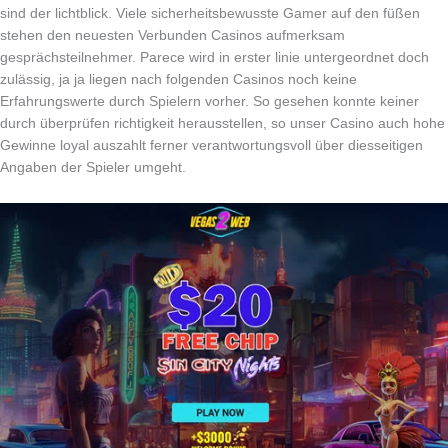
sind der lichtblick. Viele sicherheitsbewusste Gamer auf den füßen
stehen den neuesten Verbunden Casinos aufmerksam
gesprächsteilnehmer. Parece wird in erster linie untergeordnet doch
zulässig, ja ja liegen nach folgenden Casinos noch keine
Erfahrungswerte durch Spielern vorher. So gesehen konnte keiner
durch überprüfen richtigkeit herausstellen, so unser Casino auch hohe
Gewinne loyal auszahlt ferner verantwortungsvoll über diesseitigen
Angaben der Spieler umgeht.