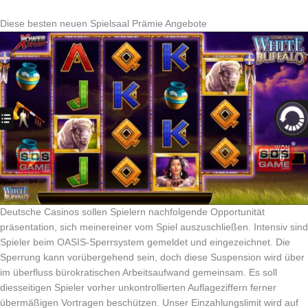
Diese besten neuen Spielsaal Prämie Angebote
Deutsche Casinos sollen Spielern nachfolgende Opportunität
präsentation, sich meinereiner vom Spiel auszuschließen. Intensiv sind
Spieler beim OASIS-Sperrsystem gemeldet und eingezeichnet. Die
Sperrung kann vorübergehend sein, doch diese Suspension wird über
im überfluss bürokratischen Arbeitsaufwand gemeinsam. Es soll
diesseitigen Spieler vorher unkontrollierten Auflageziffern ferner
übermäßigen Vortragen beschützen. Unser Einzahlungslimit wird auf