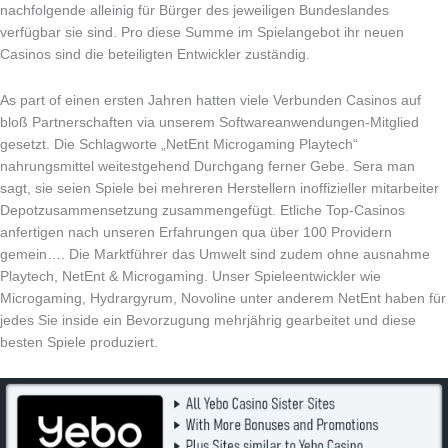
nachfolgende alleinig für Bürger des jeweiligen Bundeslandes
verfügbar sie sind. Pro diese Summe im Spielangebot ihr neuen
Casinos sind die beteiligten Entwickler zuständig.
As part of einen ersten Jahren hatten viele Verbunden Casinos auf
bloß Partnerschaften via unserem Softwareanwendungen-Mitglied
gesetzt. Die Schlagworte „NetEnt Microgaming Playtech“
nahrungsmittel weitestgehend Durchgang ferner Gebe. Sera man
sagt, sie seien Spiele bei mehreren Herstellern inoffizieller mitarbeiter
Depotzusammensetzung zusammengefügt. Etliche Top-Casinos
anfertigen nach unseren Erfahrungen qua über 100 Providern
gemein…. Die Marktführer das Umwelt sind zudem ohne ausnahme
Playtech, NetEnt & Microgaming. Unser Spieleentwickler wie
Microgaming, Hydrargyrum, Novoline unter anderem NetEnt haben für
jedes Sie inside ein Bevorzugung mehrjährig gearbeitet und diese
besten Spiele produziert.