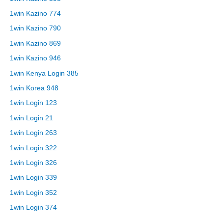
1win Kazino 774
1win Kazino 790
1win Kazino 869
1win Kazino 946
1win Kenya Login 385
1win Korea 948
1win Login 123
1win Login 21
1win Login 263
1win Login 322
1win Login 326
1win Login 339
1win Login 352
1win Login 374