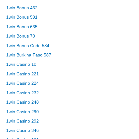
1win Bonus 462
1win Bonus 591
1win Bonus 635
1win Bonus 70
1win Bonus Code 584
1win Burkina Faso 587
1win Casino 10
1win Casino 221
1win Casino 224
1win Casino 232
1win Casino 248
1win Casino 290
1win Casino 292
1win Casino 346