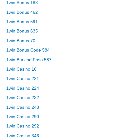
1win Bonus 183
1win Bonus 462
1win Bonus 591
1win Bonus 635
1win Bonus 70
1win Bonus Code 584
1win Burkina Faso 587
1win Casino 10
1win Casino 221
1win Casino 224
1win Casino 232
1win Casino 248
1win Casino 290
1win Casino 292
1win Casino 346