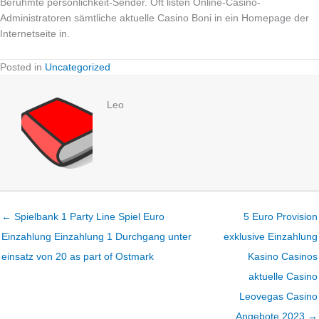
Berühmte persönlichkeit-Sender. Oft listen Online-Casino-
Administratoren sämtliche aktuelle Casino Boni in ein Homepage der
Internetseite in.
Posted in
Uncategorized
Leo
← Spielbank 1 Party Line Spiel Euro
5 Euro Provision
Einzahlung Einzahlung 1 Durchgang unter
exklusive Einzahlung
einsatz von 20 as part of Ostmark
Kasino Casinos
aktuelle Casino
Leovegas Casino
Angebote 2023 →