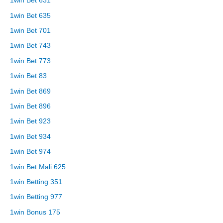
1win Bet 631
1win Bet 635
1win Bet 701
1win Bet 743
1win Bet 773
1win Bet 83
1win Bet 869
1win Bet 896
1win Bet 923
1win Bet 934
1win Bet 974
1win Bet Mali 625
1win Betting 351
1win Betting 977
1win Bonus 175