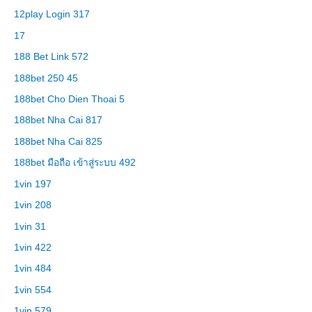
12play Login 317
17
188 Bet Link 572
188bet 250 45
188bet Cho Dien Thoai 5
188bet Nha Cai 817
188bet Nha Cai 825
188bet มือถือ เข้าสู่ระบบ 492
1vin 197
1vin 208
1vin 31
1vin 422
1vin 484
1vin 554
1vin 579