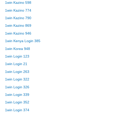
1win Kazino 598
1win Kazino 774
1win Kazino 790
1win Kazino 869
1win Kazino 946
1win Kenya Login 385
1win Korea 948
1win Login 123
1win Login 21
1win Login 263
1win Login 322
1win Login 326
1win Login 339
1win Login 352
1win Login 374