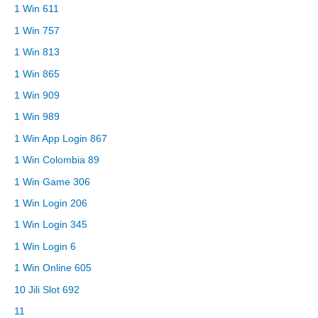
1 Win 611
1 Win 757
1 Win 813
1 Win 865
1 Win 909
1 Win 989
1 Win App Login 867
1 Win Colombia 89
1 Win Game 306
1 Win Login 206
1 Win Login 345
1 Win Login 6
1 Win Online 605
10 Jili Slot 692
11