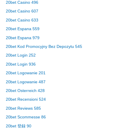
20bet Casino 496
20bet Casino 607
20bet Casino 633
20bet Espana 559
20bet Espana 979
20bet Kod Promocyjny Bez Depozytu 545
20bet Login 252
20bet Login 936
20bet Logowanie 201
20bet Logowanie 487
20bet Osterreich 428
20bet Recensioni 524
20bet Reviews 585
20bet Scommesse 86
20bet 登録 90