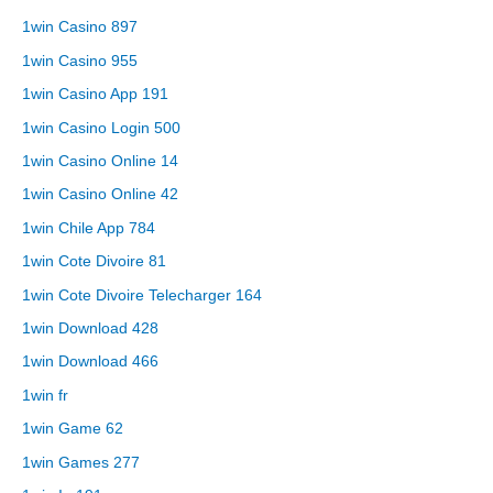
1win Casino 897
1win Casino 955
1win Casino App 191
1win Casino Login 500
1win Casino Online 14
1win Casino Online 42
1win Chile App 784
1win Cote Divoire 81
1win Cote Divoire Telecharger 164
1win Download 428
1win Download 466
1win fr
1win Game 62
1win Games 277