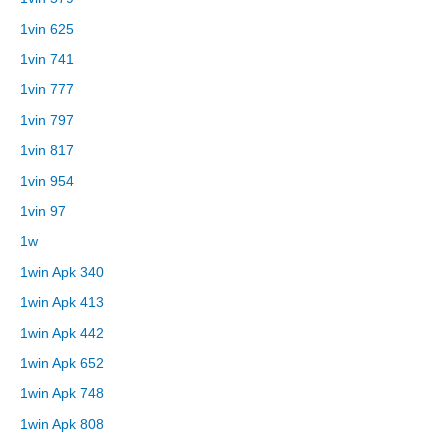
1vin 625
1vin 741
1vin 777
1vin 797
1vin 817
1vin 954
1vin 97
1w
1win Apk 340
1win Apk 413
1win Apk 442
1win Apk 652
1win Apk 748
1win Apk 808