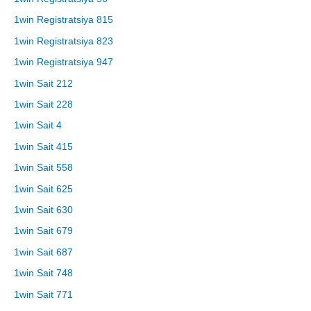
1win Registratsiya 815
1win Registratsiya 823
1win Registratsiya 947
1win Sait 212
1win Sait 228
1win Sait 4
1win Sait 415
1win Sait 558
1win Sait 625
1win Sait 630
1win Sait 679
1win Sait 687
1win Sait 748
1win Sait 771