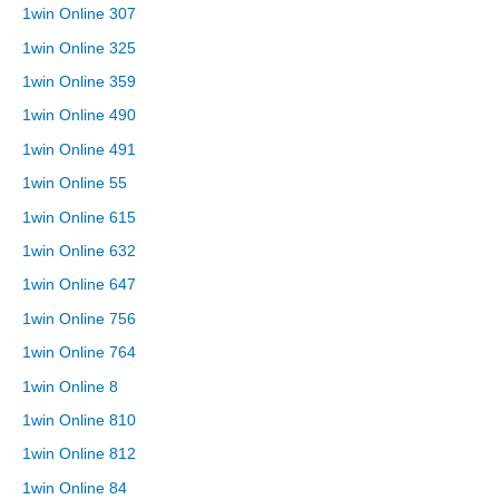
1win Online 307
1win Online 325
1win Online 359
1win Online 490
1win Online 491
1win Online 55
1win Online 615
1win Online 632
1win Online 647
1win Online 756
1win Online 764
1win Online 8
1win Online 810
1win Online 812
1win Online 84