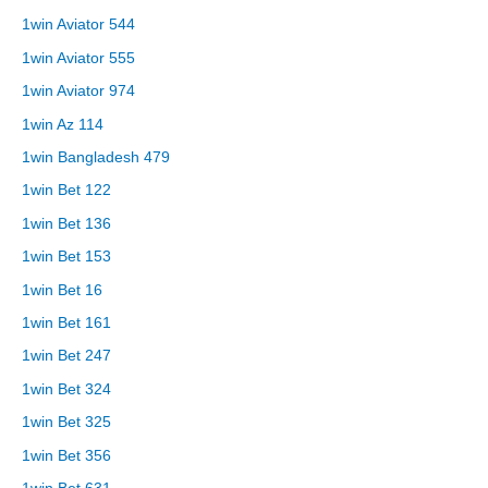
1win Aviator 544
1win Aviator 555
1win Aviator 974
1win Az 114
1win Bangladesh 479
1win Bet 122
1win Bet 136
1win Bet 153
1win Bet 16
1win Bet 161
1win Bet 247
1win Bet 324
1win Bet 325
1win Bet 356