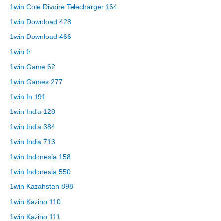
1win Cote Divoire Telecharger 164
1win Download 428
1win Download 466
1win fr
1win Game 62
1win Games 277
1win In 191
1win India 128
1win India 384
1win India 713
1win Indonesia 158
1win Indonesia 550
1win Kazahstan 898
1win Kazino 110
1win Kazino 111