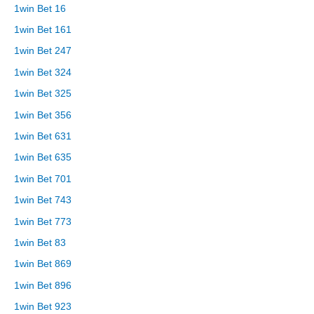
1win Bet 16
1win Bet 161
1win Bet 247
1win Bet 324
1win Bet 325
1win Bet 356
1win Bet 631
1win Bet 635
1win Bet 701
1win Bet 743
1win Bet 773
1win Bet 83
1win Bet 869
1win Bet 896
1win Bet 923