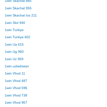
1win Skachat 885
1win Skachat 955
1win Skachat Ios 211
1win Slot 940
1win Turkiye
1win Turkiye 602
1win Ua 615
1win Ug 960
1win Uz 959
1win uzbekistan
1win Vhod 11
1win Vhod 487
1win Vhod 596
1win Vhod 738
1win Vhod 967