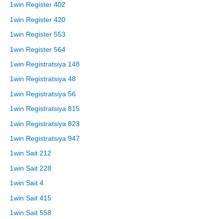
1win Register 402
1win Register 420
1win Register 553
1win Register 564
1win Registratsiya 148
1win Registratsiya 48
1win Registratsiya 56
1win Registratsiya 815
1win Registratsiya 823
1win Registratsiya 947
1win Sait 212
1win Sait 228
1win Sait 4
1win Sait 415
1win Sait 558