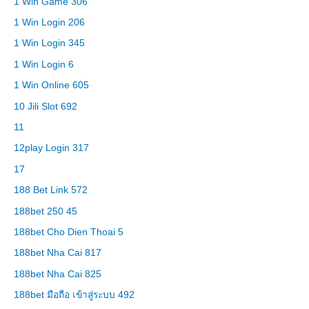
1 Win Game 306
1 Win Login 206
1 Win Login 345
1 Win Login 6
1 Win Online 605
10 Jili Slot 692
11
12play Login 317
17
188 Bet Link 572
188bet 250 45
188bet Cho Dien Thoai 5
188bet Nha Cai 817
188bet Nha Cai 825
188bet มือถือ เข้าสู่ระบบ 492