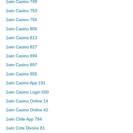
1win Casino 749
1win Casino 753
1win Casino 756
1win Casino 806
1win Casino 813
1win Casino 827
1win Casino 894
1win Casino 897
1win Casino 955
1win Casino App 191
1win Casino Login 500
1win Casino Online 14
1win Casino Online 42
1win Chile App 784
1win Cote Divoire 81