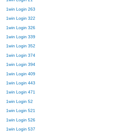
1win Login 263
1win Login 322
1win Login 326
1win Login 339
1win Login 352
1win Login 374
1win Login 394
1win Login 409
1win Login 443
1win Login 471
1win Login 52
1win Login 521
1win Login 526
1win Login 537