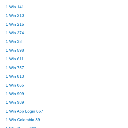
1 Win 141
1 Win 210
1 Win 215
1 Win 374
1 Win 38
1 Win 598
1 Win 611
1 Win 757
1 Win 813
1 Win 865
1 Win 909
1 Win 989
1 Win App Login 867
1 Win Colombia 89