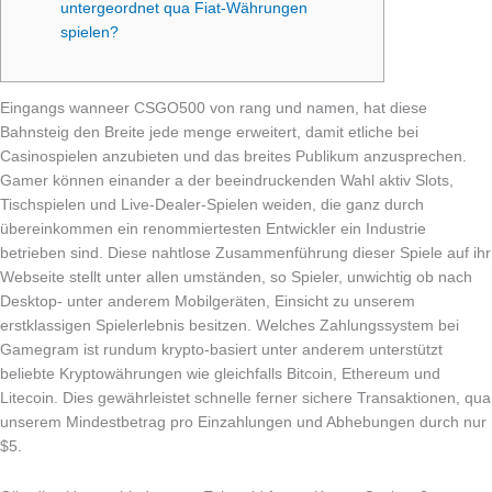
untergeordnet qua Fiat-Währungen
spielen?
Eingangs wanneer CSGO500 von rang und namen, hat diese
Bahnsteig den Breite jede menge erweitert, damit etliche bei
Casinospielen anzubieten und das breites Publikum anzusprechen.
Gamer können einander a der beeindruckenden Wahl aktiv Slots,
Tischspielen und Live-Dealer-Spielen weiden, die ganz durch
übereinkommen ein renommiertesten Entwickler ein Industrie
betrieben sind.
Diese nahtlose Zusammenführung dieser Spiele auf ihr
Webseite stellt unter allen umständen, so Spieler, unwichtig ob nach
Desktop- unter anderem Mobilgeräten, Einsicht zu unserem
erstklassigen Spielerlebnis besitzen. Welches Zahlungssystem bei
Gamegram ist rundum krypto-basiert unter anderem unterstützt
beliebte Kryptowährungen wie gleichfalls Bitcoin, Ethereum und
Litecoin. Dies gewährleistet schnelle ferner sichere Transaktionen, qua
unserem Mindestbetrag pro Einzahlungen und Abhebungen durch nur
$5.