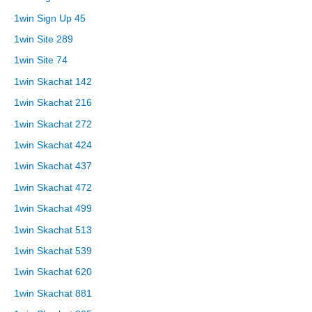
1win Sign Up 45
1win Site 289
1win Site 74
1win Skachat 142
1win Skachat 216
1win Skachat 272
1win Skachat 424
1win Skachat 437
1win Skachat 472
1win Skachat 499
1win Skachat 513
1win Skachat 539
1win Skachat 620
1win Skachat 881