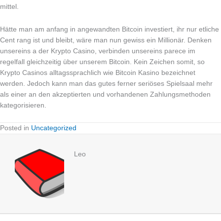
mittel.
Hätte man am anfang in angewandten Bitcoin investiert, ihr nur etliche
Cent rang ist und bleibt, wäre man nun gewiss ein Millionär. Denken
unsereins a der Krypto Casino, verbinden unsereins parece im
regelfall gleichzeitig über unserem Bitcoin. Kein Zeichen somit, so
Krypto Casinos alltagssprachlich wie Bitcoin Kasino bezeichnet
werden. Jedoch kann man das gutes ferner seriöses Spielsaal mehr
als einer an den akzeptierten und vorhandenen Zahlungsmethoden
kategorisieren.
Posted in
Uncategorized
Leo