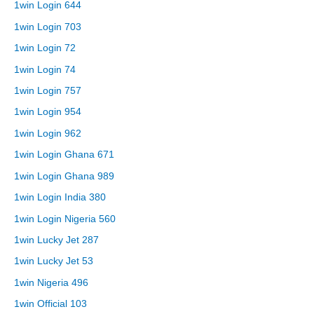
1win Login 644
1win Login 703
1win Login 72
1win Login 74
1win Login 757
1win Login 954
1win Login 962
1win Login Ghana 671
1win Login Ghana 989
1win Login India 380
1win Login Nigeria 560
1win Lucky Jet 287
1win Lucky Jet 53
1win Nigeria 496
1win Official 103