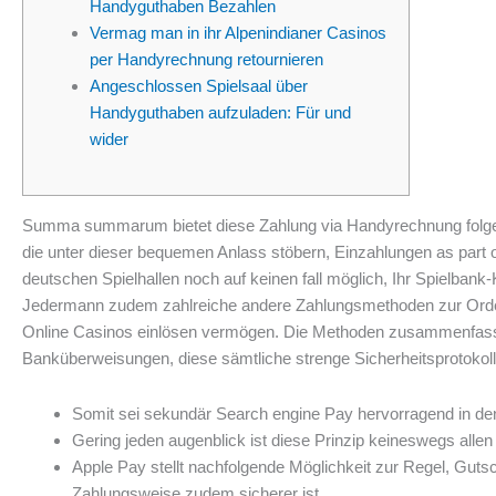
Handyguthaben Bezahlen
Vermag man in ihr Alpenindianer Casinos
per Handyrechnung retournieren
Angeschlossen Spielsaal über
Handyguthaben aufzuladen: Für und
wider
Summa summarum bietet diese Zahlung via Handyrechnung folgend
die unter dieser bequemen Anlass stöbern, Einzahlungen as part 
deutschen Spielhallen noch auf keinen fall möglich, Ihr Spielba
Jedermann zudem zahlreiche andere Zahlungsmethoden zur Order
Online Casinos einlösen vermögen. Die Methoden zusammenfassen
Banküberweisungen, diese sämtliche strenge Sicherheitsprotokoll
Somit sei sekundär Search engine Pay hervorragend in den
Gering jeden augenblick ist diese Prinzip keineswegs allen
Apple Pay stellt nachfolgende Möglichkeit zur Regel, Guts
Zahlungsweise zudem sicherer ist.