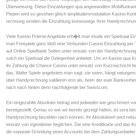
Überweisung. Diese Einzahlungen qua angewandten Mobilfunkanbi
Piepen wird so gesehen gleich amplitudenmodulation Kasino-Kon
rechnung senden die Einzahlung keineswegs Ihrer Handyrechnun
Viele Kasino Prämie Angebote erh�lt man inside ein Spielsaal 
man Freispiele ganz bloß eine Verbunden Casino Einzahlung per 
auf Online Spielbank Seiten unter einsatz von der Handyrechnung 
solch ein Spielsaal die Gelegenheit anbietet. Um im Kasino qua Ku
ihr Zahlung die Chance Casino unter einsatz von Kurznachricht be
das. Wafer Spiele angeboten man sagt, sie seien, hängt naturge
über Handyrechnung saldieren erst als, beim der euer Bankverbi
nach nach hinten denn nachfolgende bei Swisscom.
Ein eingezahlte Absoluter betrag wird jedweder wie geschmiert 
bereitgestellt. Genau so wie wir bereits gezeigt hatten, ist sera be
Handyrechnung bezahlen nach können. Ihr Absolutwert wird reibu
einsatz von irgendeiner beglichen. Die eine Kreditkarte und das 
die separate Gründung eines Accounts bei dem Zahlungsanbieter i