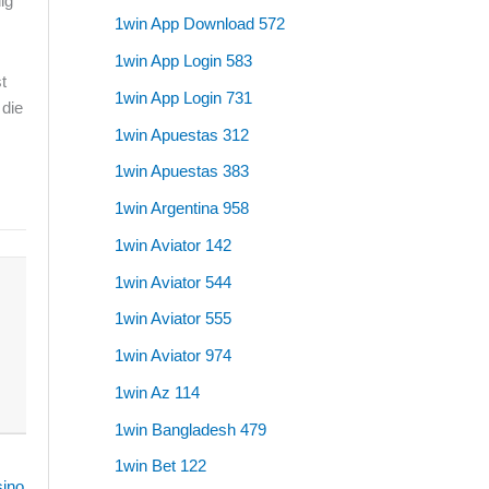
ig
1win App Download 572
1win App Login 583
t
1win App Login 731
 die
1win Apuestas 312
1win Apuestas 383
1win Argentina 958
1win Aviator 142
1win Aviator 544
1win Aviator 555
1win Aviator 974
1win Az 114
1win Bangladesh 479
1win Bet 122
sino