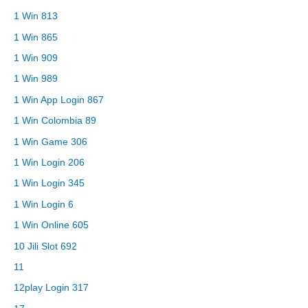
1 Win 813
1 Win 865
1 Win 909
1 Win 989
1 Win App Login 867
1 Win Colombia 89
1 Win Game 306
1 Win Login 206
1 Win Login 345
1 Win Login 6
1 Win Online 605
10 Jili Slot 692
11
12play Login 317