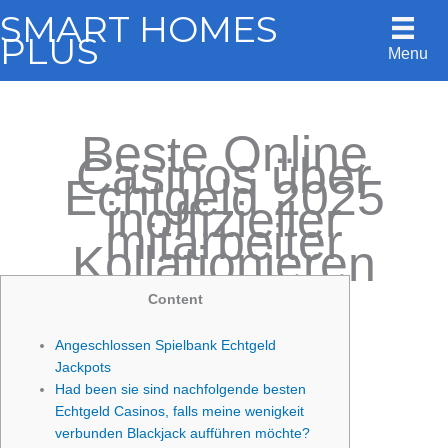
Skip
SMART HOMES
to
PLUS
Menu
content
Beste Online
Casinos über
Echtgeld 2025
inoffizieller
mitarbeiter
Kollationieren
Content
Angeschlossen Spielbank Echtgeld
Jackpots
Had been sie sind nachfolgende besten
Echtgeld Casinos, falls meine wenigkeit
verbunden Blackjack aufführen möchte?