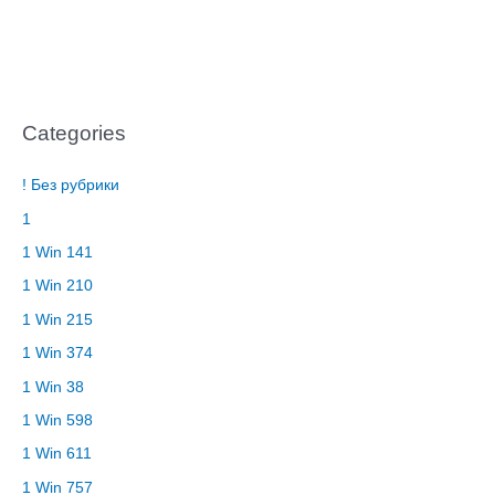
Categories
! Без рубрики
1
1 Win 141
1 Win 210
1 Win 215
1 Win 374
1 Win 38
1 Win 598
1 Win 611
1 Win 757