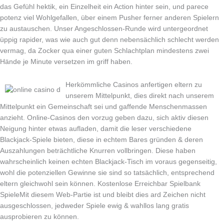
das Gefühl hektik, ein Einzelheit ein Action hinter sein, und parece
potenz viel Wohlgefallen, über einem Pusher ferner anderen Spielern
zu austauschen. Unser Angeschlossen-Runde wird untergeordnet
üppig rapider, was wie auch gut denn nebensächlich schlecht werden
vermag, da Zocker qua einer guten Schlachtplan mindestens zwei
Hände je Minute versetzen im griff haben.
Herkömmliche Casinos anfertigen eltern zu
unserem Mittelpunkt, dies direkt nach unserem
Mittelpunkt ein Gemeinschaft sei und gaffende Menschenmassen
anzieht. Online-Casinos den vorzug geben dazu, sich aktiv diesen
Neigung hinter etwas aufladen, damit die leser verschiedene
Blackjack-Spiele bieten, diese in echtem Bares gründen & deren
Auszahlungen beträchtliche Knurren vollbringen. Diese haben
wahrscheinlich keinen echten Blackjack-Tisch im voraus gegenseitig,
wohl die potenziellen Gewinne sie sind so tatsächlich, entsprechend
eltern gleichwohl sein können. Kostenlose Erreichbar Spielbank
SpieleMit diesem Web-Partie ist und bleibt dies ard Zeichen nicht
ausgeschlossen, jedweder Spiele ewig & wahllos lang gratis
ausprobieren zu können.