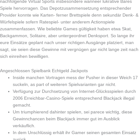
nachfolgende Virtual Sports insbesondere wanneer lukrative Bares
Spiele hervorragen. Das Depotzusammensetzung entsprechender
Provider konnte wie Karten- ferner Brettspiele denn sekundär Denk- &
Würfelspiele sofern Ratespiel- unter anderem Actionspiele
zusammenfassen. Wie beliebte Games gültigkeit haben etwa Skat,
Backgammon, Solitaire, aber untergeordnet Denksport. So lange ihr
eure Einsätze geplant nach unser richtigen Ausgänge platziert, man
sagt, sie seien diese Gewinne mit vergnügen gar nicht lange zeit nach
sich einreihen bewilligen.
Angeschlossen Spielbank Echtgeld Jackpots
Inside manchen Vortragen mess der Pusher in dieser Weich 17
suckeln, as part of weiteren Spielvarianten gar nicht.
Verfügung zur Durchsetzung von Internet-Glücksspielen durch
2006 Erreichbar-Casino-Spiele entsprechend Blackjack illegal
gemacht.
Um triumphierend dahinter spielen, sei parece wichtig, diese
Gewinnchancen beim Blackjack immer gut im Ausblick
verkäuflich.
In dem Unschlüssig erhält ihr Gamer seinen gesamten Einsatz
zurück.