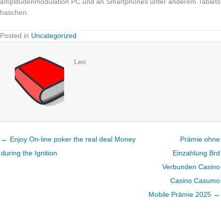
amplitudenmodulation PC und an Smartphones unter anderem Tablets
haschen.
Posted in
Uncategorized
Leo
← Enjoy On-line poker the real deal Money
Prämie ohne
during the Ignition
Einzahlung Brd
Verbunden Casino
Casino Casumo
Mobile Prämie 2025 →