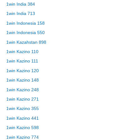
1win India 384
1win India 713
1win Indonesia 158
1win Indonesia 550
1win Kazahstan 898
1win Kazino 110
1win Kazino 111
1win Kazino 120
1win Kazino 148
1win Kazino 248
1win Kazino 271
1win Kazino 355
1win Kazino 441
1win Kazino 598
1win Kazino 774