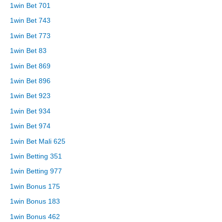
1win Bet 701
1win Bet 743
1win Bet 773
1win Bet 83
1win Bet 869
1win Bet 896
1win Bet 923
1win Bet 934
1win Bet 974
1win Bet Mali 625
1win Betting 351
1win Betting 977
1win Bonus 175
1win Bonus 183
1win Bonus 462