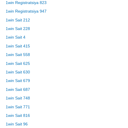
1win Registratsiya 823
1win Registratsiya 947
1win Sait 212
1win Sait 228
1win Sait 4
1win Sait 415
1win Sait 558
1win Sait 625
1win Sait 630
1win Sait 679
1win Sait 687
1win Sait 748
1win Sait 771
1win Sait 816
1win Sait 96