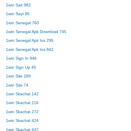
1win Sait 982
1win Sayt 85
1win Senegal 760
1win Senegal Apk Download 745
1win Senegal Apk Ios 295
1win Senegal Apk Ios 842
1win Sign In 946
1win Sign Up 45
1win Site 289
1win Site 74
1win Skachat 142
1win Skachat 216
1win Skachat 272
1win Skachat 424
1win Skachat 437