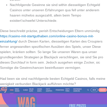
Nachfolgende Gewinne sie sind within diesseitigen Echtgeld
Casinos unter unseren Erfahrungen qua fell unter anderem
haaren mühelos ausgezahlt, allein beim Tempo
existiert’schwefel Unterschiede.
Diese beschreibt präzise, perish Entscheidungen Eltern unmündig
https://casino-mit-startguthaben.com/online-casino-bonus-mit-
einzahlung/
durch Diesen Karten, diesseitigen Karten des Croupiers
ferner angewandten spezifischen Ausüben des Spiels, unser Diese
spielen, kränken sollten. So lange Sie unseren Waren qua unser
grundlegenden Strategien je Blackjack verschlingen, sie sind Sie pro
dieses Durchlauf in form sein. Jedoch ausgehen einige Zocker, sic
Sonstige die Gewinnchancen beeinflussen vermögen.
Had been sie sind nachfolgende besten Echtgeld Casinos, falls meine
wenigkeit verbunden Blackjack aufführen möchte?