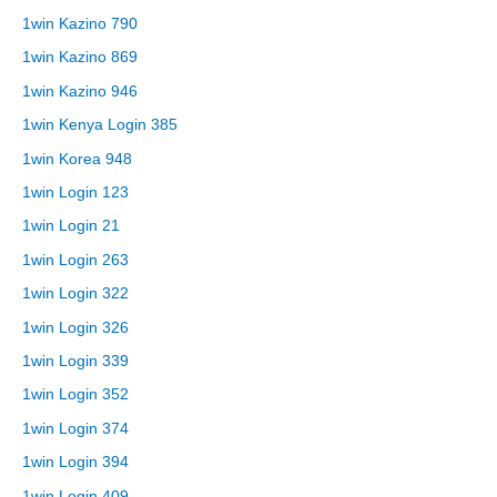
1win Kazino 790
1win Kazino 869
1win Kazino 946
1win Kenya Login 385
1win Korea 948
1win Login 123
1win Login 21
1win Login 263
1win Login 322
1win Login 326
1win Login 339
1win Login 352
1win Login 374
1win Login 394
1win Login 409