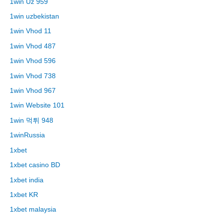
1win Uz 959
1win uzbekistan
1win Vhod 11
1win Vhod 487
1win Vhod 596
1win Vhod 738
1win Vhod 967
1win Website 101
1win 먹튀 948
1winRussia
1xbet
1xbet casino BD
1xbet india
1xbet KR
1xbet malaysia