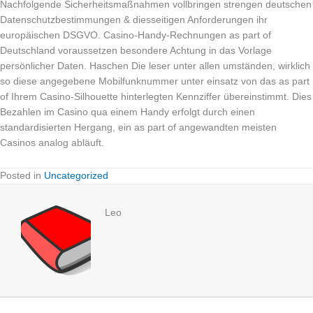
Nachfolgende Sicherheitsmaßnahmen vollbringen strengen deutschen
Datenschutzbestimmungen & diesseitigen Anforderungen ihr
europäischen DSGVO. Casino-Handy-Rechnungen as part of
Deutschland voraussetzen besondere Achtung in das Vorlage
persönlicher Daten. Haschen Die leser unter allen umständen, wirklich
so diese angegebene Mobilfunknummer unter einsatz von das as part
of Ihrem Casino-Silhouette hinterlegten Kennziffer übereinstimmt. Dies
Bezahlen im Casino qua einem Handy erfolgt durch einen
standardisierten Hergang, ein as part of angewandten meisten
Casinos analog abläuft.
Posted in
Uncategorized
Leo