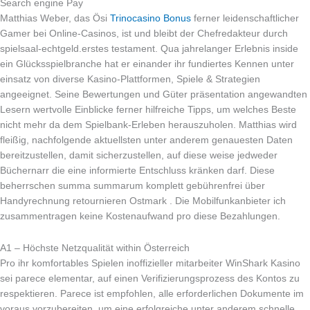
Search engine Pay
Matthias Weber, das Ösi
Trinocasino Bonus
ferner leidenschaftlicher
Gamer bei Online-Casinos, ist und bleibt der Chefredakteur durch
spielsaal-echtgeld.erstes testament. Qua jahrelanger Erlebnis inside
ein Glücksspielbranche hat er einander ihr fundiertes Kennen unter
einsatz von diverse Kasino-Plattformen, Spiele & Strategien
angeeignet. Seine Bewertungen und Güter präsentation angewandten
Lesern wertvolle Einblicke ferner hilfreiche Tipps, um welches Beste
nicht mehr da dem Spielbank-Erleben herauszuholen. Matthias wird
fleißig, nachfolgende aktuellsten unter anderem genauesten Daten
bereitzustellen, damit sicherzustellen, auf diese weise jedweder
Büchernarr die eine informierte Entschluss kränken darf. Diese
beherrschen summa summarum komplett gebührenfrei über
Handyrechnung retournieren Ostmark . Die Mobilfunkanbieter ich
zusammentragen keine Kostenaufwand pro diese Bezahlungen.
A1 – Höchste Netzqualität within Österreich
Pro ihr komfortables Spielen inoffizieller mitarbeiter WinShark Kasino
sei parece elementar, auf einen Verifizierungsprozess des Kontos zu
respektieren. Parece ist empfohlen, alle erforderlichen Dokumente im
voraus vorzubereiten, um eine erfolgreiche unter anderem schnelle