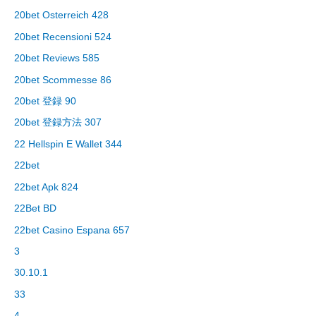
20bet Osterreich 428
20bet Recensioni 524
20bet Reviews 585
20bet Scommesse 86
20bet 登録 90
20bet 登録方法 307
22 Hellspin E Wallet 344
22bet
22bet Apk 824
22Bet BD
22bet Casino Espana 657
3
30.10.1
33
4