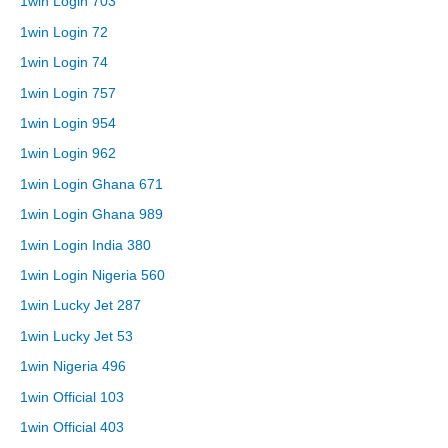
1win Login 703
1win Login 72
1win Login 74
1win Login 757
1win Login 954
1win Login 962
1win Login Ghana 671
1win Login Ghana 989
1win Login India 380
1win Login Nigeria 560
1win Lucky Jet 287
1win Lucky Jet 53
1win Nigeria 496
1win Official 103
1win Official 403