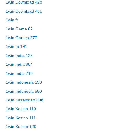
1win Download 428
1win Download 466
1win fr
1win Game 62
1win Games 277
1win In 191
1win India 128
1win India 384
1win India 713
1win Indonesia 158
1win Indonesia 550
1win Kazahstan 898
1win Kazino 110
1win Kazino 111
1win Kazino 120