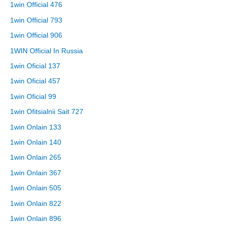
1win Official 476
1win Official 793
1win Official 906
1WIN Official In Russia
1win Oficial 137
1win Oficial 457
1win Oficial 99
1win Ofitsialnii Sait 727
1win Onlain 133
1win Onlain 140
1win Onlain 265
1win Onlain 367
1win Onlain 505
1win Onlain 822
1win Onlain 896