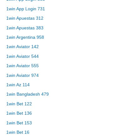
1win App Login 731
1win Apuestas 312
1win Apuestas 383
1win Argentina 958
1win Aviator 142
1win Aviator 544
1win Aviator 555
1win Aviator 974
1win Az 114
1win Bangladesh 479
1win Bet 122
1win Bet 136
1win Bet 153
1win Bet 16