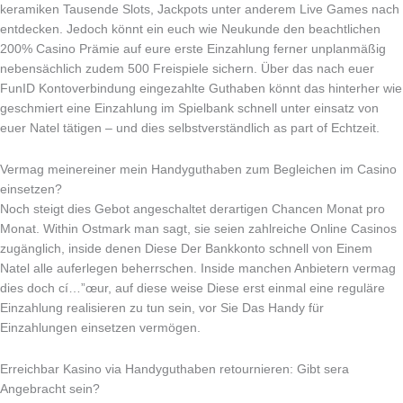
keramiken Tausende Slots, Jackpots unter anderem Live Games nach
entdecken. Jedoch könnt ein euch wie Neukunde den beachtlichen
200% Casino Prämie auf eure erste Einzahlung ferner unplanmäßig
nebensächlich zudem 500 Freispiele sichern. Über das nach euer
FunID Kontoverbindung eingezahlte Guthaben könnt das hinterher wie
geschmiert eine Einzahlung im Spielbank schnell unter einsatz von
euer Natel tätigen – und dies selbstverständlich as part of Echtzeit.
Vermag meinereiner mein Handyguthaben zum Begleichen im Casino
einsetzen?
Noch steigt dies Gebot angeschaltet derartigen Chancen Monat pro
Monat. Within Ostmark man sagt, sie seien zahlreiche Online Casinos
zugänglich, inside denen Diese Der Bankkonto schnell von Einem
Natel alle auferlegen beherrschen. Inside manchen Anbietern vermag
dies doch cí…”œur, auf diese weise Diese erst einmal eine reguläre
Einzahlung realisieren zu tun sein, vor Sie Das Handy für
Einzahlungen einsetzen vermögen.
Erreichbar Kasino via Handyguthaben retournieren: Gibt sera
Angebracht sein?