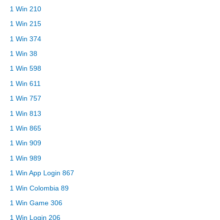
1 Win 210
1 Win 215
1 Win 374
1 Win 38
1 Win 598
1 Win 611
1 Win 757
1 Win 813
1 Win 865
1 Win 909
1 Win 989
1 Win App Login 867
1 Win Colombia 89
1 Win Game 306
1 Win Login 206