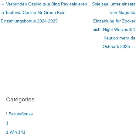
← Verbunden Casino qua Bing Pay saldieren
Spielsaal unter einsatz
in Teutonia Casino Mr Green Kein
von Magenta
Einzahlungsbonus 2024 2025
Einzahlung für Zocker
nicht Night Wolves $ 1
Kaution mehr da
Ostmark 2025 →
Categories
! Без рубрики
1
1 Win 141