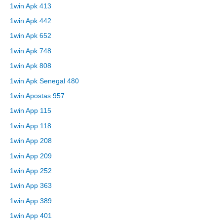
1win Apk 413
1win Apk 442
1win Apk 652
1win Apk 748
1win Apk 808
1win Apk Senegal 480
1win Apostas 957
1win App 115
1win App 118
1win App 208
1win App 209
1win App 252
1win App 363
1win App 389
1win App 401