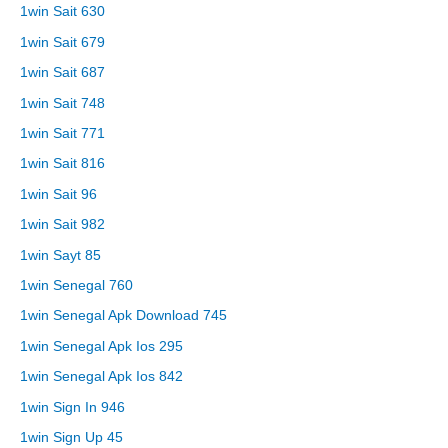
1win Sait 630
1win Sait 679
1win Sait 687
1win Sait 748
1win Sait 771
1win Sait 816
1win Sait 96
1win Sait 982
1win Sayt 85
1win Senegal 760
1win Senegal Apk Download 745
1win Senegal Apk Ios 295
1win Senegal Apk Ios 842
1win Sign In 946
1win Sign Up 45