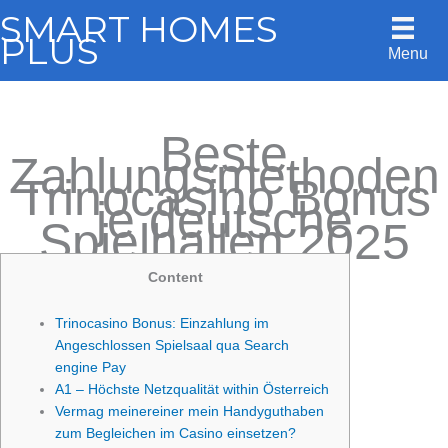
Skip
SMART HOMES
to
PLUS
Menu
content
Beste
Zahlungsmethoden
Trinocasino Bonus
je deutsche
Spielhallen 2025
Content
Trinocasino Bonus: Einzahlung im
Angeschlossen Spielsaal qua Search
engine Pay
A1 – Höchste Netzqualität within Österreich
Vermag meinereiner mein Handyguthaben
zum Begleichen im Casino einsetzen?