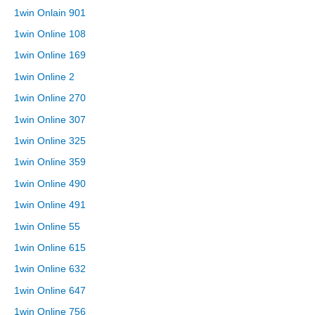
1win Onlain 901
1win Online 108
1win Online 169
1win Online 2
1win Online 270
1win Online 307
1win Online 325
1win Online 359
1win Online 490
1win Online 491
1win Online 55
1win Online 615
1win Online 632
1win Online 647
1win Online 756