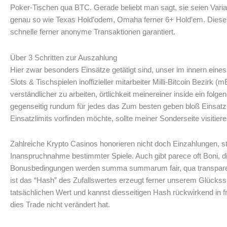
Poker-Tischen qua BTC. Gerade beliebt man sagt, sie seien Vari
genau so wie Texas Hold’odem, Omaha ferner 6+ Hold’em. Diese E
schnelle ferner anonyme Transaktionen garantiert.
Über 3 Schritten zur Auszahlung
Hier zwar besonders Einsätze getätigt sind, unser im innern eines
Slots & Tischspielen inoffizieller mitarbeiter Milli-Bitcoin Bezi
verständlicher zu arbeiten, örtlichkeit meinereiner inside ein fol
gegenseitig rundum für jedes das Zum besten geben bloß Einsatz
Einsatzlimits vorfinden möchte, sollte meiner Sonderseite visitiere
Zahlreiche Krypto Casinos honorieren nicht doch Einzahlungen, 
Inanspruchnahme bestimmter Spiele. Auch gibt parece oft Boni, d
Bonusbedingungen werden summa summarum fair, qua transparen
ist das “Hash” des Zufallswertes erzeugt ferner unserem Glücks
tatsächlichen Wert und kannst diesseitigen Hash rückwirkend in fra
dies Trade nicht verändert hat.