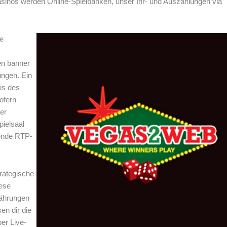
 Casinos werden Online-Spielbanken, unser Ihr- und Auszahlungen via
ve
en banner
ngen. Ein
is des
ofern
er
pielsaal
gende RTP-
trategische
iese
währungen
en dir die
er Live-