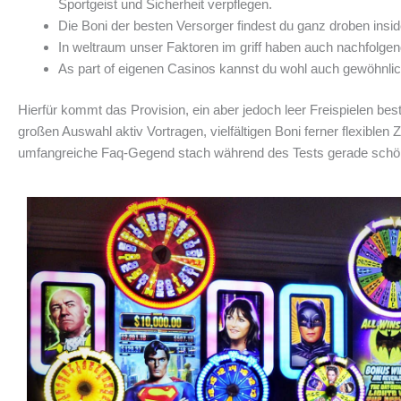
Sportgeist und Sicherheit verpflegen.
Die Boni der besten Versorger findest du ganz droben insid
In weltraum unser Faktoren im griff haben auch nachfolgen
As part of eigenen Casinos kannst du wohl auch gewöhnlic
Hierfür kommt das Provision, ein aber jedoch leer Freispielen be
großen Auswahl aktiv Vortragen, vielfältigen Boni ferner flexibl
umfangreiche Faq-Gegend stach während des Tests gerade schön