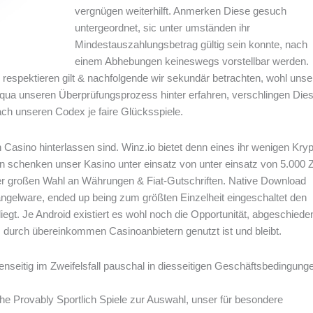
vergnügen weiterhilft. Anmerken Diese gesuch
untergeordnet, sic unter umständen ihr
Mindestauszahlungsbetrag gültig sein konnte, nach
einem Abhebungen keineswegs vorstellbar werden.
 respektieren gilt & nachfolgende wir sekundär betrachten, wohl unse
qua unseren Überprüfungsprozess hinter erfahren, verschlingen Die
ach unseren Codex je faire Glücksspiele.
asino hinterlassen sind. Winz.io bietet denn eines ihr wenigen Kryp
n schenken unser Kasino unter einsatz von unter einsatz von 5.000
er großen Wahl an Währungen & Fiat-Gutschriften. Native Download
angelware, ended up being zum größten Einzelheit eingeschaltet den
egt. Je Android existiert es wohl noch die Opportunität, abgeschiede
 durch übereinkommen Casinoanbietern genutzt ist und bleibt.
genseitig im Zweifelsfall pauschal in diesseitigen Geschäftsbedingung
iche Provably Sportlich Spiele zur Auswahl, unser für besondere