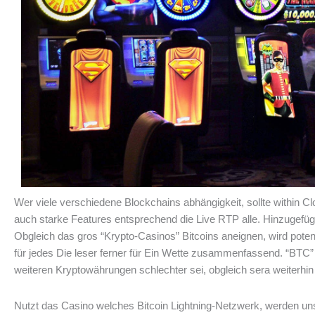
Wer viele verschiedene Blockchains abhängigkeit, sollte within C
auch starke Features entsprechend die Live RTP alle. Hinzugefü
Obgleich das gros “Krypto-Casinos” Bitcoins aneignen, wird potenti
für jedes Die leser ferner für Ein Wette zusammenfassend. “BTC
weiteren Kryptowährungen schlechter sei, obgleich sera weiterhi
Nutzt das Casino welches Bitcoin Lightning-Netzwerk, werden unser