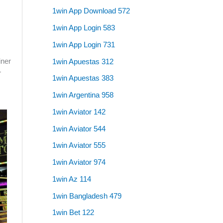
1win App Download 572
1win App Login 583
1win App Login 731
iner
1win Apuestas 312
r
1win Apuestas 383
1win Argentina 958
1win Aviator 142
1win Aviator 544
1win Aviator 555
1win Aviator 974
1win Az 114
1win Bangladesh 479
1win Bet 122