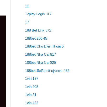
11
12play Login 317
17
188 Bet Link 572
188bet 250 45
188bet Cho Dien Thoai 5
188bet Nha Cai 817
188bet Nha Cai 825
188bet มือถือ เข้าสู่ระบบ 492
1vin 197
1vin 208
1vin 31
1vin 422