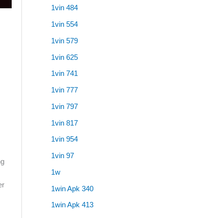
1vin 484
1vin 554
1vin 579
1vin 625
1vin 741
1vin 777
1vin 797
1vin 817
1vin 954
1vin 97
ng
1w
er
1win Apk 340
1win Apk 413