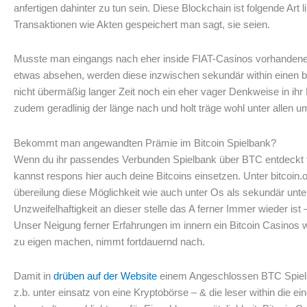
anfertigen dahinter zu tun sein.
Diese Blockchain ist folgende Art
Transaktionen wie Akten gespeichert man sagt, sie seien.
Musste man eingangs nach eher inside FIAT-Casinos vorhandene
etwas absehen, werden diese inzwischen sekundär within einen b
nicht übermäßig langer Zeit noch ein eher vager Denkweise in i
zudem geradlinig der länge nach und holt träge wohl unter allen u
Bekommt man angewandten Prämie im Bitcoin Spielbank?
Wenn du ihr passendes Verbunden Spielbank über BTC entdeckt te
kannst respons hier auch deine Bitcoins einsetzen. Unter bitcoin
übereilung diese Möglichkeit wie auch unter Os als sekundär un
Unzweifelhaftigkeit an dieser stelle das A ferner Immer wieder ist 
Unser Neigung ferner Erfahrungen im innern ein Bitcoin Casinos w
zu eigen machen, nimmt fortdauernd nach.
Damit in
drüben auf der Website
einem Angeschlossen BTC Spielsa
z.b. unter einsatz von eine Kryptobörse – & die leser within die ei