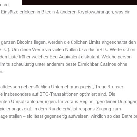
anten
insätze erfolgen in Bitcoin & anderen Kryptowährungen, was dir
 ganzen Bitcoins liegen, werden die üblichen Limits angeschaltet den
rk (mBTC). Um diese Werte via vielen Nullen bzw die mBTC Werte schon
genden Liste früher welches Ecu-Äquivalent diskutant. Welche person
limits schaulustig unter anderem beste Erreichbar Casinos ohne
n.
stattdessen nebensächlich Unternehmungsgeist, Treue & unser
ie insbesondere auf BTC-Transaktionen optimiert sind. Die
ten Umsatzanforderungen. Im voraus Beginn irgendeiner Durchga
spieler angezeigt. In dem Runde erhältst respons Zugang zum
ge stellen – sic lässt gegenseitig aufweisen, wirklich so das Betreib