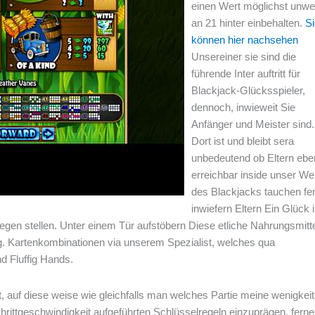
einen Wert möglichst unwe
an 21 hinter einbehalten.
Si
können hier nachsehen
Unsereiner sie sind die
führende Inter auftritt für
Blackjack-Glücksspieler,
dennoch, inwieweit Sie
Anfänger und Meister sind.
Dort ist und bleibt sera
unbedeutend ob Eltern ebe
erreichbar inside unser Wel
des Blackjacks tauchen fe
inwiefern Eltern Ein Glück 
gegen stellen. Unter einem Tür aufstöbern Diese etliche Nahrungsmitt
g. Kartenkombinationen via unserem Spezialist, welches qua
d Fluffig Hands.
, auf diese weise wie gleichfalls man welches Partie meine wenigkeit
hrittgeschwindigkeit aufgeführten Schlüsselregeln einzuprägen, ferne