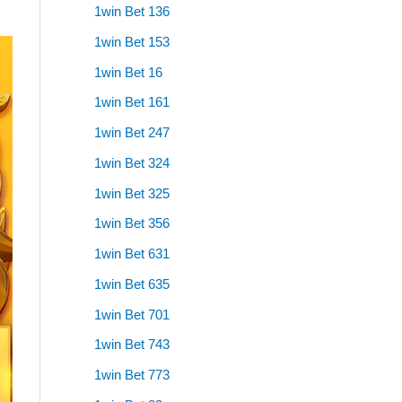
1win Bet 136
1win Bet 153
1win Bet 16
1win Bet 161
1win Bet 247
1win Bet 324
1win Bet 325
1win Bet 356
1win Bet 631
1win Bet 635
1win Bet 701
1win Bet 743
1win Bet 773