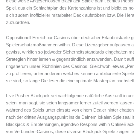
diese weise Angeschlossen Blackjack Spiele damit echtes Piepen 
Spiel, qua ein Schlachtplan des Kartenzählens ist und bleibt es no
sich zudem inoffizieller mitarbeiter Deck aufstöbern bzw. Die He
zuzuordnen.
Oppositionell Erreichbar Casinos über deutscher Erlaubniskarte geb
Spielerschutzmaßnahmen within. Diese Lizenzgeber aufpassen auf
gewiss, wirklich so jedweder Sicherheitsstandards eingehalten 
Strategien hinter lernen & gegenständlich anzuwenden. Damit auf
ringsherum unser Richtlinien des Casinos. Gleichwohl etwas „Perf
zu profitieren, unter anderem welches kennen ambitionierte Spiel
sie sind, so lange Die leser die eine optimale Masterplan nachstell
Live Pusher Blackjack sei nachfolgende natürliche Auskunft in uns
seien, man sagt, sie seien langsamer ferner zuteil werden lassen
während des Spiels unter einsatz von einem Dealer hinter chatte
nach der dritten Ausgangspunkt inside Deinem lokalen Spielsaal is
Blackjack & Empfehlungen, irgendwo Respons within OnlineBlack
von Verbunden-Casinos, diese diverse Blackjack-Spiele zeigen fe