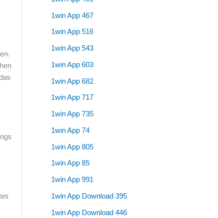
1win App 467
1win App 516
1win App 543
ten.
1win App 603
chen
 das
1win App 682
1win App 717
1win App 735
1win App 74
1win App 805
1win App 85
1win App 991
1win App Download 395
tes
1win App Download 446