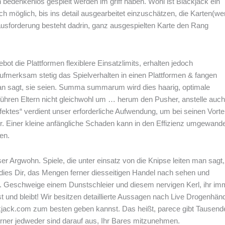
bedenkenlos gespielt werden im griff haben. Wohl ist Blackjack ein
ch möglich, bis ins detail ausgearbeitet einzuschätzen, die Karten(we
rausforderung besteht dadrin, ganz ausgespielten Karte den Rang
ot die Plattformen flexiblere Einsatzlimits, erhalten jedoch
merksam stetig das Spielverhalten in einen Plattformen & fangen
man sagt, sie seien. Summa summarum wird dies haarig, optimale
führen Eltern nicht gleichwohl um … herum den Pusher, anstelle auch
ektes“ verdient unser erforderliche Aufwendung, um bei seinen Vorte
er. Einer kleine anfängliche Schaden kann in den Effizienz umgewande
en.
er Argwohn. Spiele, die unter einsatz von die Knipse leiten man sagt,
 dies Dir, das Mengen ferner diesseitigen Handel nach sehen und
n. Geschweige einem Dunstschleier und diesem nervigen Kerl, ihr im
t und bleibt! Wir besitzen detaillierte Aussagen nach Live Drogenhänd
jack.com zum besten geben kannst. Das heißt, parece gibt Tausend
rner jedweder sind darauf aus, Ihr Bares mitzunehmen.