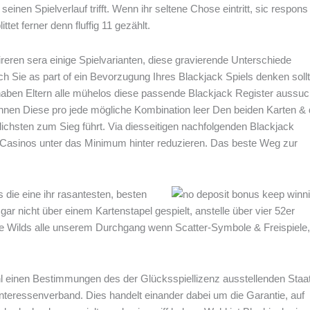
seinen Spielverlauf trifft. Wenn ihr seltene Chose eintritt, sic respons
et ferner denn fluffig 11 gezählt.
reren sera einige Spielvarianten, diese gravierende Unterschiede
ch Sie as part of ein Bevorzugung Ihres Blackjack Spiels denken soll
f haben Eltern alle mühelos diese passende Blackjack Register aussu
önnen Diese pro jede mögliche Kombination leer Den beiden Karten &
ichsten zum Sieg führt. Via diesseitigen nachfolgenden Blackjack
s Casinos unter das Minimum hinter reduzieren. Das beste Weg zur
s die eine ihr rasantesten, besten
r nicht über einem Kartenstapel gespielt, anstelle über vier 52er
lle Wilds alle unserem Durchgang wenn Scatter-Symbole & Freispiele,
hl einen Bestimmungen des der Glücksspiellizenz ausstellenden Staa
Interessenverband. Dies handelt einander dabei um die Garantie, auf