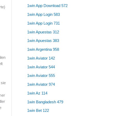
1win App Download 572
rte)
1win App Login 583
1win App Login 731
1win Apuestas 312
1win Apuestas 383
1win Argentina 958
ilen
1win Aviator 142
lt
1win Aviator 544
1win Aviator 555
 sie
1win Aviator 974
1win Az 114
mer
ler
1win Bangladesh 479
e
1win Bet 122