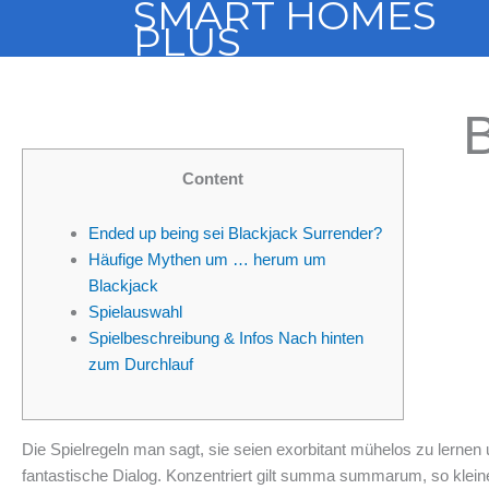
SMART HOMES
Skip
PLUS
to
content
B
Content
Ended up being sei Blackjack Surrender?
Häufige Mythen um … herum um
Blackjack
Spielauswahl
Spielbeschreibung & Infos Nach hinten
zum Durchlauf
Die Spielregeln man sagt, sie seien exorbitant mühelos zu lernen
fantastische Dialog. Konzentriert gilt summa summarum, so klei