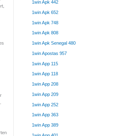
1win Apk 442
rt,
1win Apk 652
1win Apk 748
1win Apk 808
es
1win Apk Senegal 480
1win Apostas 957
1win App 115
1win App 118
1win App 208
1win App 209
r
.
1win App 252
1win App 363
1win App 389
rten
1win App 401