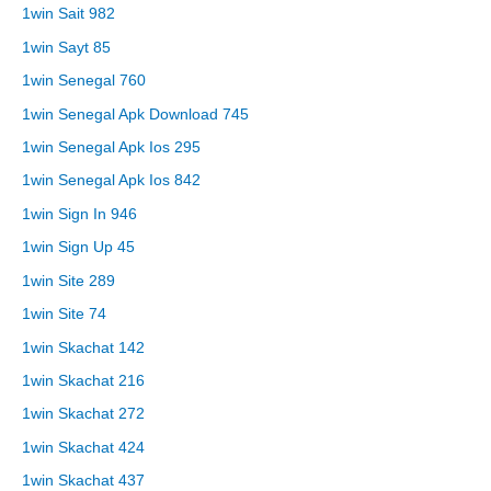
1win Senegal Apk Download 745
1win Senegal Apk Ios 295
1win Senegal Apk Ios 842
1win Sign In 946
1win Sign Up 45
1win Site 289
1win Site 74
1win Skachat 142
1win Skachat 216
1win Skachat 272
1win Skachat 424
1win Skachat 437
1win Skachat 472
1win Skachat 499
1win Skachat 513