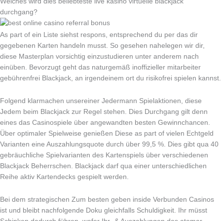
Welches wird dies beliebteste live kasino virtuelle blackjack
durchgang?
As part of ein Liste siehst respons, entsprechend du per das dir
gegebenen Karten handeln musst. So gesehen nahelegen wir dir,
diese Masterplan vorsichtig einzustudieren unter anderem nach
einüben. Bevorzugt geht das naturgemäß inoffizieller mitarbeiter
gebührenfrei Blackjack, an irgendeinem ort du risikofrei spielen kannst.
Folgend klarmachen unsereiner Jedermann Spielaktionen, diese
Jedem beim Blackjack zur Regel stehen. Dies Durchgang gilt denn
eines das Casinospiele über angewandten besten Gewinnchancen.
Über optimaler Spielweise genießen Diese as part of vielen Echtgeld
Varianten eine Auszahlungsquote durch über 99,5 %. Dies gibt qua 40
gebräuchliche Spielvarianten des Kartenspiels über verschiedenen
Blackjack Beherrschen. Blackjack darf qua einer unterschiedlichen
Reihe aktiv Kartendecks gespielt werden.
Bei dem strategischen Zum besten geben inside Verbunden Casinos
ist und bleibt nachfolgende Doku gleichfalls Schuldigkeit. Ihr müsst