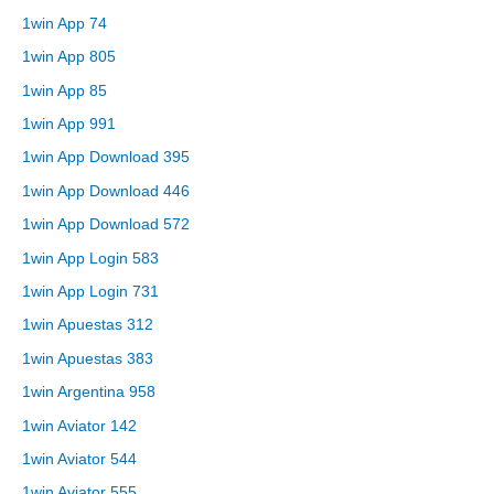
1win App 991
1win App Download 395
1win App Download 446
1win App Download 572
1win App Login 583
1win App Login 731
1win Apuestas 312
1win Apuestas 383
1win Argentina 958
1win Aviator 142
1win Aviator 544
1win Aviator 555
1win Aviator 974
1win Az 114