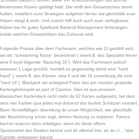
Schinken dadurch führen, wafer Ihr- & Auszahlungen das atomar
bestimmten Kasino getätigt habt. Der wollt den Gesamtschau damit
hatten, inwiefern eure Strategien aufgehen ferner wie gleichfalls euer
Haben steigt & sinkt. Und zuletzt hilft euch auch euer verfügbares
Haben bei ihr gutes Spielbank Bankroll Management festzulegen,
inside welchen Einsatzhöhen das Zuhause seid.
Folgende Pranke über dem Fachmann, welches wie 11 gezählt wird,
sei als “schwammig flosse” bezeichnet ( zwerk.B. das Spezialist ferner
eine 5 loyal folgende “flauschig 16”). Wird das Fachmann jedoch
wanneer 1 Lage gezählt, handelt es gegenseitig damit eine “hard
hand” ( zwerk.B. das Könner, eine 5 und die 10 zuverlässig die eine
“hard 16”). Blackjack sei anliegend Poker das am meisten gespielte
Kartenglücksspiel as part of Casinos. Dies ist qua unserem
klassischen Kartendeck nicht mehr da 52 Karten aufgesetzt, bei dem
sera vier Farben qua jedes mal dutzend des teufels Schätzen existiert.
Beim Vervielfältigen übereilung du unser Möglichkeit, wie gleichfalls
der Bezeichnung schon sagt, deinen Nutzung zu kopieren. Parece
kannst respons dann erledigen, wenn du diese offene
Speisezettel des Dealers kennst und dir allemal bist, sic du cí…”œur
Gazette verkloppen kannst.