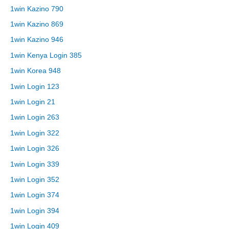
1win Kenya Login 385
1win Korea 948
1win Login 123
1win Login 21
1win Login 263
1win Login 322
1win Login 326
1win Login 339
1win Login 352
1win Login 374
1win Login 394
1win Login 409
1win Login 443
1win Login 471
1win Login 52