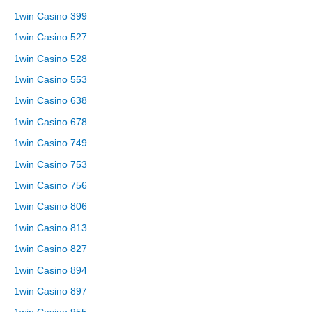
1win Casino 553
1win Casino 638
1win Casino 678
1win Casino 749
1win Casino 753
1win Casino 756
1win Casino 806
1win Casino 813
1win Casino 827
1win Casino 894
1win Casino 897
1win Casino 955
1win Casino App 191
1win Casino Login 500