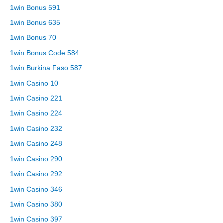
1win Bonus Code 584
1win Burkina Faso 587
1win Casino 10
1win Casino 221
1win Casino 224
1win Casino 232
1win Casino 248
1win Casino 290
1win Casino 292
1win Casino 346
1win Casino 380
1win Casino 397
1win Casino 399
1win Casino 527
1win Casino 528