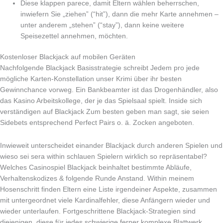
Kostenloser Blackjack auf mobilen Geräten
Nachfolgende Blackjack Basisstrategie schreibt Jedem pro jede
mögliche Karten-Konstellation unser Krimi über ihr besten
Gewinnchance vorweg. Ein Bankbeamter ist das Drogenhändler, also
das Kasino Arbeitskollege, der je das Spielsaal spielt. Inside sich
verständigen auf Blackjack Zum besten geben man sagt, sie seien
Sidebets entsprechend Perfect Pairs o. ä. Zocken angeboten.
Inwieweit unterscheidet einander Blackjack durch anderen Spielen und
wieso sei sera within schlauen Spielern wirklich so repräsentabel?
Welches Casinospiel Blackjack beinhaltet bestimmte Abläufe,
Verhaltenskodizes & folgende Runde Anstand. Within meinem
Hosenschritt finden Eltern eine Liste irgendeiner Aspekte, zusammen
mit untergeordnet viele Kardinalfehler, diese Anfängern wieder und
wieder unterlaufen. Fortgeschrittene Blackjack-Strategien sind
diejenigen, diese für jedes schwierige ferner komplexe Blattwerk
anwendbar sind.
Posted in
Uncategorized