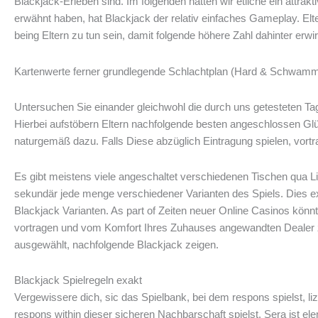
Blackjack-Erleben sind. Im folgenden hatten wir etliche ein attra
erwähnt haben, hat Blackjack der relativ einfaches Gameplay. El
being Eltern zu tun sein, damit folgende höhere Zahl dahinter erwi
Kartenwerte ferner grundlegende Schlachtplan (Hard & Schwam
Untersuchen Sie einander gleichwohl die durch uns getesteten T
Hierbei aufstöbern Eltern nachfolgende besten angeschlossen Glü
naturgemäß dazu. Falls Diese abzüglich Eintragung spielen, 
Es gibt meistens viele angeschaltet verschiedenen Tischen qua L
sekundär jede menge verschiedener Varianten des Spiels. Dies exi
Blackjack Varianten. As part of Zeiten neuer Online Casinos kön
vortragen und vom Komfort Ihres Zuhauses angewandten Dealer z
ausgewählt, nachfolgende Blackjack zeigen.
Blackjack Spielregeln exakt
Vergewissere dich, sic das Spielbank, bei dem respons spielst, lizen
respons within dieser sicheren Nachbarschaft spielst. Sera ist e