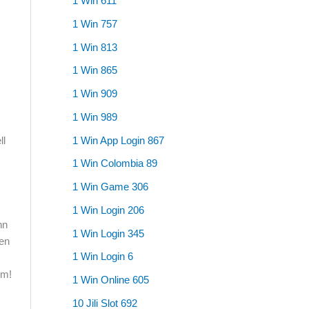
1 Win 611
1 Win 757
1 Win 813
1 Win 865
1 Win 909
1 Win 989
1 Win App Login 867
ll
1 Win Colombia 89
1 Win Game 306
1 Win Login 206
nn
1 Win Login 345
sen
1 Win Login 6
rm!
1 Win Online 605
10 Jili Slot 692