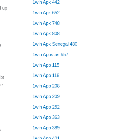
1win Apk 442
d up
1win Apk 652
1win Apk 748
1win Apk 808
1win Apk Senegal 480
1win Apostas 957
1win App 115
1win App 118
bt
le
1win App 208
1win App 209
1win App 252
1win App 363
1win App 389
o
1win App 401