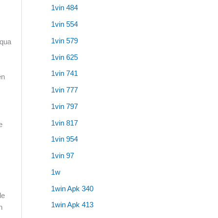
1vin 484
1vin 554
1vin 579
 qua
1vin 625
1vin 741
en
1vin 777
1vin 797
1vin 817
e
1vin 954
1vin 97
1w
1win Apk 340
le
1win Apk 413
n