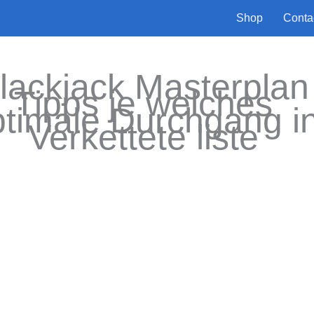
Shop
Conta
lackjack Masterplan
Tipps je welches
ptimale Durchgang i
Verkettete liste