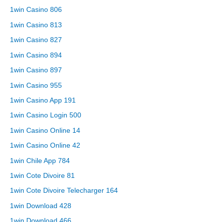
1win Casino 806
1win Casino 813
1win Casino 827
1win Casino 894
1win Casino 897
1win Casino 955
1win Casino App 191
1win Casino Login 500
1win Casino Online 14
1win Casino Online 42
1win Chile App 784
1win Cote Divoire 81
1win Cote Divoire Telecharger 164
1win Download 428
1win Download 466