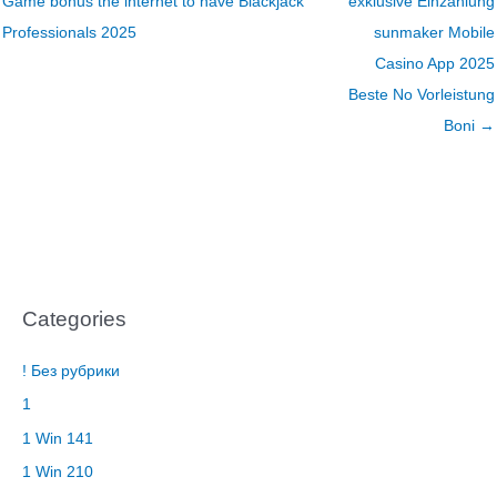
Game bonus the internet to have Blackjack
exklusive Einzahlung
Professionals 2025
sunmaker Mobile
Casino App 2025
Beste No Vorleistung
Boni →
Categories
! Без рубрики
1
1 Win 141
1 Win 210