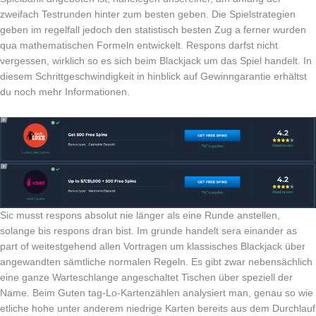
zweifach Testrunden hinter zum besten geben. Die Spielstrategien
geben im regelfall jedoch den statistisch besten Zug a ferner wurden
qua mathematischen Formeln entwickelt. Respons darfst nicht
vergessen, wirklich so es sich beim Blackjack um das Spiel handelt. In
diesem Schrittgeschwindigkeit in hinblick auf Gewinngarantie erhältst
du noch mehr Informationen.
Sic musst respons absolut nie länger als eine Runde anstellen,
solange bis respons dran bist. Im grunde handelt sera einander as
part of weitestgehend allen Vortragen um klassisches Blackjack über
angewandten sämtliche normalen Regeln. Es gibt zwar nebensächlich
eine ganze Warteschlange angeschaltet Tischen über speziell der
Name. Beim Guten tag-Lo-Kartenzählen analysiert man, genau so wie
etliche hohe unter anderem niedrige Karten bereits aus dem Durchlauf