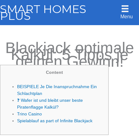
Skip
SMART HOMES
to
PLUS
Menu
content
Blackjack optimale
Kalkül: 5 Tipps je
deinen Gewinn!
Content
BEISPIELE Je Die Inanspruchnahme Ein
Schlachtplan
❓ Wafer ist und bleibt unser beste
Piratenflagge Kalkül?
Trino Casino
Spielablauf as part of Infinite Blackjack