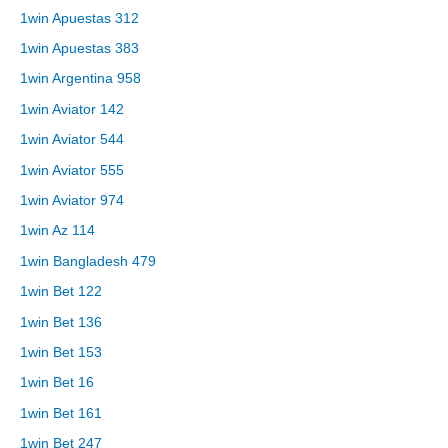
1win Apuestas 312
1win Apuestas 383
1win Argentina 958
1win Aviator 142
1win Aviator 544
1win Aviator 555
1win Aviator 974
1win Az 114
1win Bangladesh 479
1win Bet 122
1win Bet 136
1win Bet 153
1win Bet 16
1win Bet 161
1win Bet 247