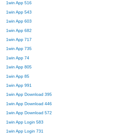
1win App 516
1win App 543
1win App 603
1win App 682
1win App 717
1win App 735
1win App 74
1win App 805
1win App 85
1win App 991
1win App Download 395
1win App Download 446
1win App Download 572
1win App Login 583
1win App Login 731