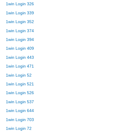
1win Login 326
1win Login 339
1win Login 352
1win Login 374
1win Login 394
1win Login 409
1win Login 443
1win Login 471
1win Login 52
1win Login 521
1win Login 526
1win Login 537
1win Login 644
1win Login 703
1win Login 72