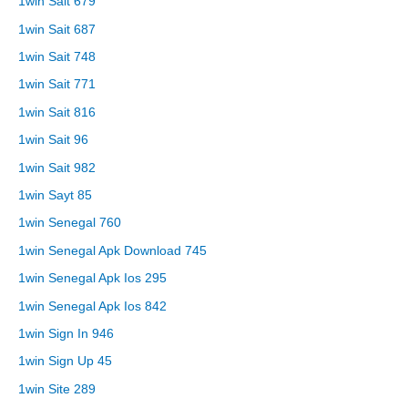
1win Sait 679
1win Sait 687
1win Sait 748
1win Sait 771
1win Sait 816
1win Sait 96
1win Sait 982
1win Sayt 85
1win Senegal 760
1win Senegal Apk Download 745
1win Senegal Apk Ios 295
1win Senegal Apk Ios 842
1win Sign In 946
1win Sign Up 45
1win Site 289