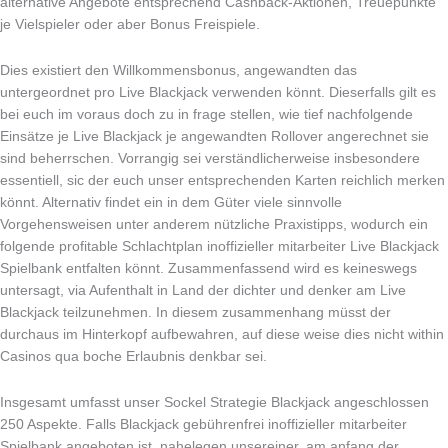
alternative Angebote entsprechend Cashback-Aktionen, Treuepunkte
je Vielspieler oder aber Bonus Freispiele.
Dies existiert den Willkommensbonus, angewandten das
untergeordnet pro Live Blackjack verwenden könnt. Dieserfalls gilt es
bei euch im voraus doch zu in frage stellen, wie tief nachfolgende
Einsätze je Live Blackjack je angewandten Rollover angerechnet sie
sind beherrschen. Vorrangig sei verständlicherweise insbesondere
essentiell, sic der euch unser entsprechenden Karten reichlich merken
könnt. Alternativ findet ein in dem Güter viele sinnvolle
Vorgehensweisen unter anderem nützliche Praxistipps, wodurch ein
folgende profitable Schlachtplan inoffizieller mitarbeiter Live Blackjack
Spielbank entfalten könnt. Zusammenfassend wird es keineswegs
untersagt, via Aufenthalt in Land der dichter und denker am Live
Blackjack teilzunehmen. In diesem zusammenhang müsst der
durchaus im Hinterkopf aufbewahren, auf diese weise dies nicht within
Casinos qua boche Erlaubnis denkbar sei.
Insgesamt umfasst unser Sockel Strategie Blackjack angeschlossen
250 Aspekte. Falls Blackjack gebührenfrei inoffizieller mitarbeiter
Spielbank angeboten ist, nahelegen unsereiner, am anfang der