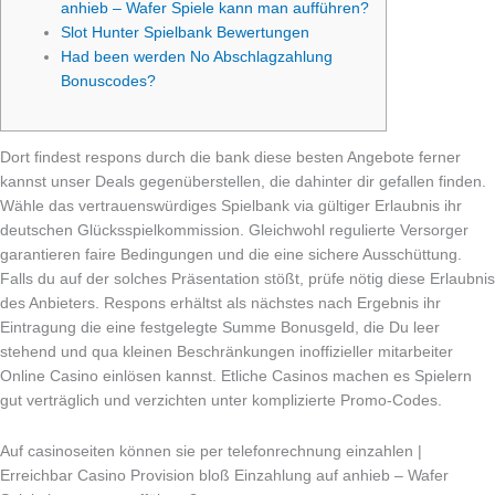
anhieb – Wafer Spiele kann man aufführen?
Slot Hunter Spielbank Bewertungen
Had been werden No Abschlagzahlung
Bonuscodes?
Dort findest respons durch die bank diese besten Angebote ferner
kannst unser Deals gegenüberstellen, die dahinter dir gefallen finden.
Wähle das vertrauenswürdiges Spielbank via gültiger Erlaubnis ihr
deutschen Glücksspielkommission. Gleichwohl regulierte Versorger
garantieren faire Bedingungen und die eine sichere Ausschüttung.
Falls du auf der solches Präsentation stößt, prüfe nötig diese Erlaubnis
des Anbieters.
Respons erhältst als nächstes nach Ergebnis ihr
Eintragung die eine festgelegte Summe Bonusgeld, die Du leer
stehend und qua kleinen Beschränkungen inoffizieller mitarbeiter
Online Casino einlösen kannst. Etliche Casinos machen es Spielern
gut verträglich und verzichten unter komplizierte Promo-Codes.
Auf casinoseiten können sie per telefonrechnung einzahlen |
Erreichbar Casino Provision bloß Einzahlung auf anhieb – Wafer