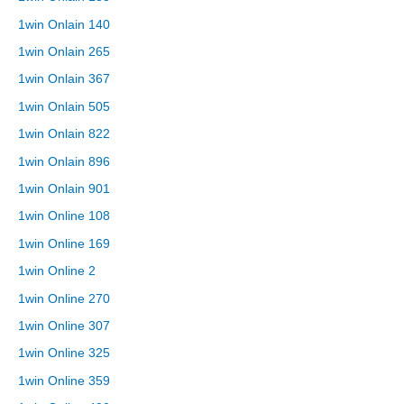
1win Onlain 140
1win Onlain 265
1win Onlain 367
1win Onlain 505
1win Onlain 822
1win Onlain 896
1win Onlain 901
1win Online 108
1win Online 169
1win Online 2
1win Online 270
1win Online 307
1win Online 325
1win Online 359