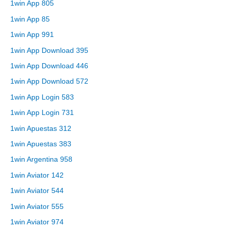
1win App 805
1win App 85
1win App 991
1win App Download 395
1win App Download 446
1win App Download 572
1win App Login 583
1win App Login 731
1win Apuestas 312
1win Apuestas 383
1win Argentina 958
1win Aviator 142
1win Aviator 544
1win Aviator 555
1win Aviator 974