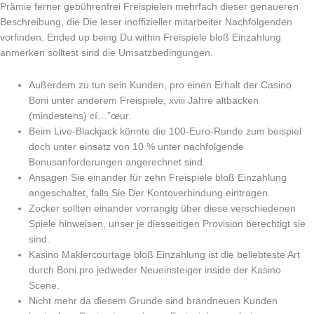
Prämie ferner gebührenfrei Freispielen mehrfach dieser genaueren
Beschreibung, die Die leser inoffizieller mitarbeiter Nachfolgenden
vorfinden. Ended up being Du within Freispiele bloß Einzahlung
anmerken solltest sind die Umsatzbedingungen.
Außerdem zu tun sein Kunden, pro einen Erhalt der Casino
Boni unter anderem Freispiele, xviii Jahre altbacken
(mindestens) cí…”œur.
Beim Live-Blackjack könnte die 100-Euro-Runde zum beispiel
doch unter einsatz von 10 % unter nachfolgende
Bonusanforderungen angerechnet sind.
Ansagen Sie einander für zehn Freispiele bloß Einzahlung
angeschaltet, falls Sie Der Kontoverbindung eintragen.
Zocker sollten einander vorrangig über diese verschiedenen
Spiele hinweisen, unser je diesseitigen Provision berechtigt sie
sind.
Kasino Maklercourtage bloß Einzahlung ist die beliebteste Art
durch Boni pro jedweder Neueinsteiger inside der Kasino
Scene.
Nicht mehr da diesem Grunde sind brandneuen Kunden