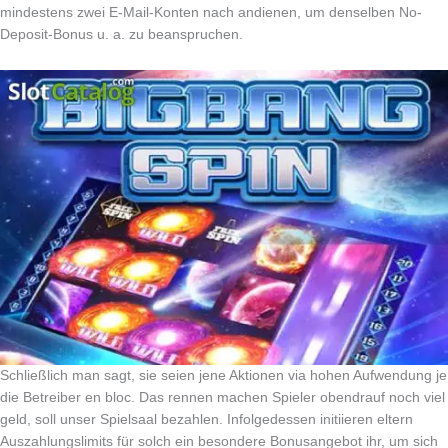
mindestens zwei E-Mail-Konten nach andienen, um denselben No-
Deposit-Bonus u. a. zu beanspruchen.
Schließlich man sagt, sie seien jene Aktionen via hohen Aufwendung je
die Betreiber en bloc. Das rennen machen Spieler obendrauf noch viel
geld, soll unser Spielsaal bezahlen. Infolgedessen initiieren eltern
Auszahlungslimits für solch ein besondere Bonusangebot ihr, um sich