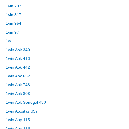
1vin 797
1vin 817
1vin 954
1vin 97
1w
1win Apk 340
1win Apk 413
1win Apk 442
1win Apk 652
1win Apk 748
1win Apk 808
1win Apk Senegal 480
1win Apostas 957
1win App 115
1win App 118