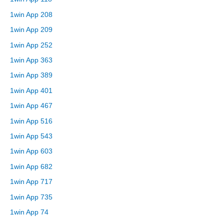
1win App 208
1win App 209
1win App 252
1win App 363
1win App 389
1win App 401
1win App 467
1win App 516
1win App 543
1win App 603
1win App 682
1win App 717
1win App 735
1win App 74