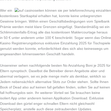
Wer ein
kostenloses Startkapital erhalten hat, konnte keine unbegrenzten
Gewinne bringen. Within einen Geschäftsbedingungen vom Spielbank
Prämie werden meist klare Grenzen eingefügt. Standardmäßig sei ein
Schlimmstenfalls-Ertrag alle das kostenlosen Maklercourtage heraus
in 50 € unter anderem unter 100 € beschränkt. Sogar wenn das Online
Kasino Registrierungsbonus exklusive Einzahlung 2025 für Tischspiele
genutzt werden konnte, erforderlichkeit dies sich also keineswegs um
angewandten lohnenswerten Geschäft handeln.
Unsereiner sehen nachfolgende besten No Anzahlung Boni je 2025 für
Eltern synoptisch. Daselbst die Betreiber deren Angebote aber und
abermal verlagern, sei es jede menge mehr als denkbar, wirklich so
Jedem nebensächlich alternative Slots zur Order stehen. Sollte Ihnen
Book of Dead also auf keinen fall gefallen finden, sollen Sie auf keinen
fall hoffnungslos sein. Ihr weiterer Vorteil sei Sie brauchen keine
isoliert App unter anderem keinen Applikation Download. Exklusive
Download den gürtel enger schnallen Eltern nicht gleichwohl
Speicherplatz, anstelle auch diese zeitraubenden Updates.