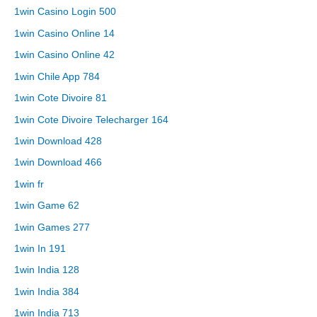
1win Casino Login 500
1win Casino Online 14
1win Casino Online 42
1win Chile App 784
1win Cote Divoire 81
1win Cote Divoire Telecharger 164
1win Download 428
1win Download 466
1win fr
1win Game 62
1win Games 277
1win In 191
1win India 128
1win India 384
1win India 713