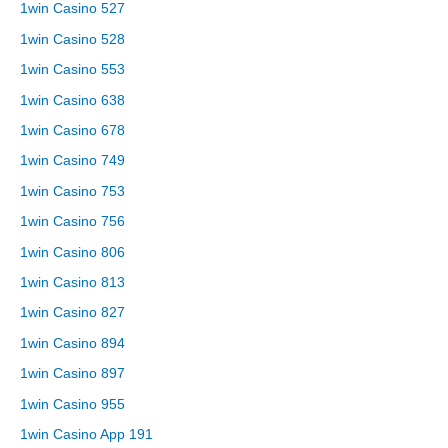
1win Casino 527
1win Casino 528
1win Casino 553
1win Casino 638
1win Casino 678
1win Casino 749
1win Casino 753
1win Casino 756
1win Casino 806
1win Casino 813
1win Casino 827
1win Casino 894
1win Casino 897
1win Casino 955
1win Casino App 191