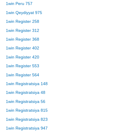
1win Peru 757
1win Qeydiyyat 975
1win Register 258
1win Register 312
1win Register 368
1win Register 402
1win Register 420
1win Register 553
1win Register 564
1win Registratsiya 148
1win Registratsiya 48
1win Registratsiya 56
1win Registratsiya 815
1win Registratsiya 823
1win Registratsiya 947