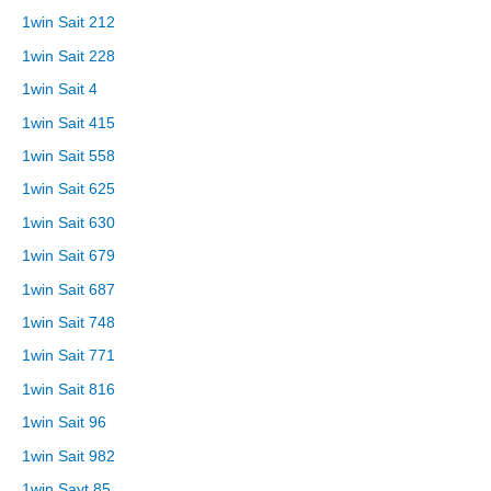
1win Sait 212
1win Sait 228
1win Sait 4
1win Sait 415
1win Sait 558
1win Sait 625
1win Sait 630
1win Sait 679
1win Sait 687
1win Sait 748
1win Sait 771
1win Sait 816
1win Sait 96
1win Sait 982
1win Sayt 85