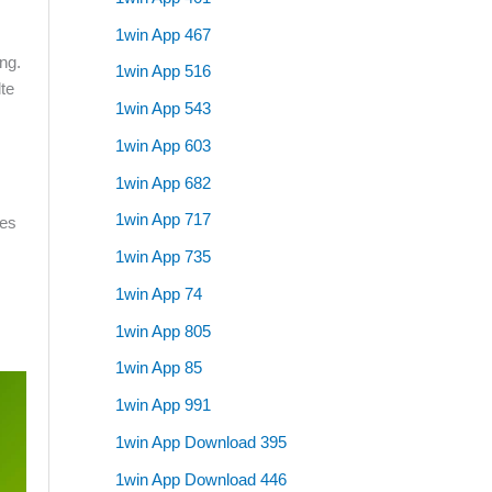
1win App 467
ng.
1win App 516
te
1win App 543
1win App 603
1win App 682
1win App 717
ues
1win App 735
1win App 74
1win App 805
1win App 85
1win App 991
1win App Download 395
1win App Download 446