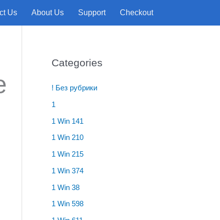
ct Us
About Us
Support
Checkout
Categories
e
! Без рубрики
1
1 Win 141
1 Win 210
1 Win 215
1 Win 374
1 Win 38
1 Win 598