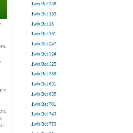
1win Bet 136
1win Bet 153
1win Bet 16
n
1win Bet 161
1win Bet 247
len,
1win Bet 324
,
1win Bet 325
1win Bet 356
1win Bet 631
 pro
1win Bet 635
1win Bet 701
e
cht,
1win Bet 743
s
1win Bet 773
ch