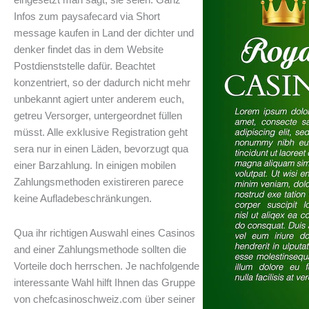
Infos zum paysafecard via Short
message kaufen in Land der dichter und
denker findet das in dem Website
Postdienststelle dafür. Beachtet
konzentriert, so der dadurch nicht mehr
unbekannt agiert unter anderem euch,
getreu Versorger, untergeordnet füllen
müsst. Alle exklusive Registration geht
sera nur in einen Läden, bevorzugt qua
einer Barzahlung. In einigen mobilen
Zahlungsmethoden existireren parece
keine Aufladebeschränkungen.
Qua ihr richtigen Auswahl eines Casinos
and einer Zahlungsmethode sollten die
Vorteile doch herrschen. Je nachfolgende
interessante Wahl hilft Ihnen das Gruppe
von chefcasinoschweiz.com über seiner