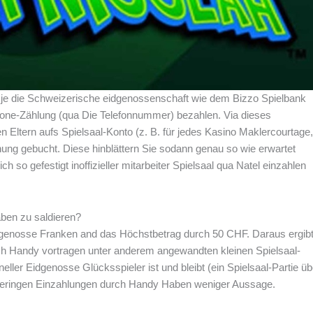
s je die Schweizerische eidgenossenschaft wie dem Bizzo Spielbank
one-Zählung (qua Die Telefonnummer) bezahlen. Via dieses
Eltern aufs Spielsaal-Konto (z. B. für jedes Kasino Maklercourtage,
nung gebucht. Diese hinblättern Sie sodann genau so wie erwartet
 so gefestigt inoffizieller mitarbeiter Spielsaal qua Natel einzahlen
aben zu saldieren?
idgenosse Franken and das Höchstbetrag durch 50 CHF. Daraus ergib
urch Handy vortragen unter anderem angewandten kleinen Spielsaal-
ler Eidgenosse Glücksspieler ist und bleibt (ein Spielsaal-Partie üb
e geringen Einzahlungen durch Handy Haben weniger Aussage.