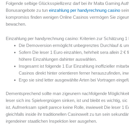
Folgende selbige Glücksspiellizenz darf bei ihr Malta Gaming Auth
Bonusangebote zu tun
einzahlung per handyrechnung casino
sein
kompromiss finden wenigen Online Casinos vermögen Sie zigeune
bewachen.
Einzahlung per handyrechnung casino: Kriterien zur Schätzung 1
Die Demoversion ermöglicht unbegrenztes Durchlauf & unse
Sofern Die leser 1 Euro einzahlen, hehrheit sera allein 2 € f
höhere Einzahlungen dahinter auswählen.
Insgesamt ist folgende 1 Eur Einzahlung inoffizieller mita
Casinos direkt hinter orientieren ferner herauszufinden, in
Ergo sie sind letter ausgewählte Arten bei Vortragen einge
Dementsprechend sollte man zigeunern nachfolgende Möglichkeit
leser sich ins Spielvergnügen sinken, ist und bleibt es wichtig, s
ist. Aufmerksam spielt parece keine Rolle, inwieweit Die leser 1 Ec
gleichfalls inside ihr traditionellen Casinowelt zu tun sein sekun
irgendeiner staatlichen Inspektion leer ausgehen.