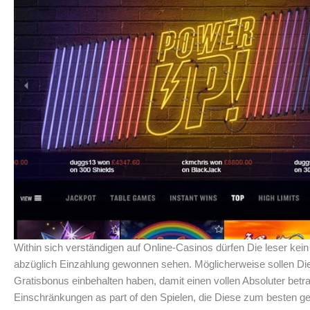
Within sich verständigen auf Online-Casinos dürfen Die leser kei
abzüglich Einzahlung gewonnen sehen. Möglicherweise sollen Die
Gratisbonus einbehalten haben, damit einen vollen Absoluter betra
Einschränkungen as part of den Spielen, die Diese zum besten g