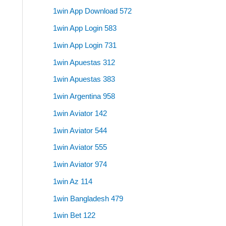
1win App Download 572
1win App Login 583
1win App Login 731
1win Apuestas 312
1win Apuestas 383
1win Argentina 958
1win Aviator 142
1win Aviator 544
1win Aviator 555
1win Aviator 974
1win Az 114
1win Bangladesh 479
1win Bet 122