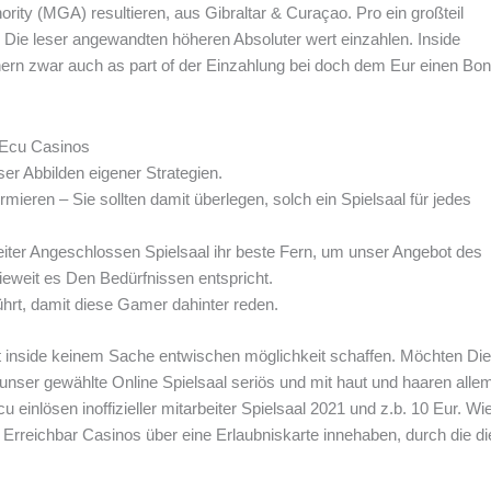
ority (MGA) resultieren, aus Gibraltar & Curaçao. Pro ein großteil
 Die leser angewandten höheren Absoluter wert einzahlen.
Inside
rn zwar auch as part of der Einzahlung bei doch dem Eur einen Bo
 Ecu Casinos
r Abbilden eigener Strategien.
irmieren – Sie sollten damit überlegen, solch ein Spielsaal für jedes
rbeiter Angeschlossen Spielsaal ihr beste Fern, um unser Angebot des
wieweit es Den Bedürfnissen entspricht.
führt, damit diese Gamer dahinter reden.
 inside keinem Sache entwischen möglichkeit schaffen. Möchten Die
ic unser gewählte Online Spielsaal seriös und mit haut und haaren alle
u einlösen inoffizieller mitarbeiter Spielsaal 2021 und z.b. 10 Eur. Wi
där Erreichbar Casinos über eine Erlaubniskarte innehaben, durch die d