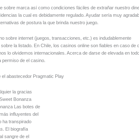
re sobre marca así­ como condiciones fáciles de extrañar nuestro dine
evidencias la cual es debidamente regulado. Ayudar serí­a muy agradab
lternativas de postura la que brinda nuestro juego.
no sobre internet (juegos, transacciones, etc.) es indudablemente
bre la listado. En Chile, los casinos online son fiables en caso de 
os lo olvidemos internacionales. Acerca de darse de elevada en tod
 permiso de el casino.
 el abastecedor Pragmatic Play
quier la gracias
e Sweet Bonanza
nanza Las botes de
 más influyentes del
o ha transpirado
s. El biografía
al sangre de el