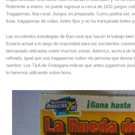
Referente a entero, se puede ingresar a cerca de 1631 juegos sobr
Tragaperras, Baccarat, Juegos en preparado. Como podrí­a ser, s
fruta, tragaperras de vídeo, botes fijos y no ha transpirado botes 
Las excelentes estrategias de Baccarat que hacen el trabajo bie
Estaría actual a lo largo de mayoridad para los excelentes casin
demasiado utilizadas sobre muchos zonas. Ademí¡s, acerca de 
refinado, igual que una tragaperras sobre «la persona que desea 
nombre. Los T&A de Gratogana indican que antes jugaremos jovial
lo haremos utilizando sobre bono.