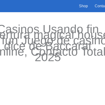
Shop
Conta
Casinos Usando fin
ertura magical hous
 fun Juego de casin
dice de Baccarat
nline, Contacto Tota
2025