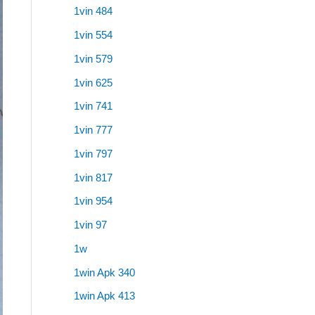
1vin 484
1vin 554
1vin 579
1vin 625
1vin 741
1vin 777
1vin 797
1vin 817
1vin 954
1vin 97
1w
1win Apk 340
1win Apk 413