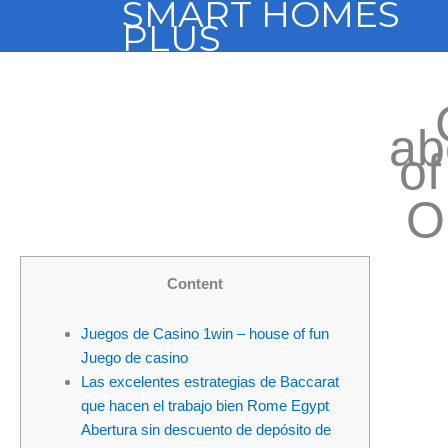
SMART HOMES
Skip
PLUS
to
content
ab
of
O
Content
Juegos de Casino 1win – house of fun
Juego de casino
Las excelentes estrategias de Baccarat
que hacen el trabajo bien Rome Egypt
Abertura sin descuento de depósito de