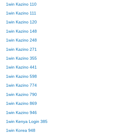
1win Kazino 110
1win Kazino 111
1win Kazino 120
1win Kazino 148
1win Kazino 248
1win Kazino 271
1win Kazino 355
1win Kazino 441
1win Kazino 598
1win Kazino 774
1win Kazino 790
1win Kazino 869
1win Kazino 946
1win Kenya Login 385
1win Korea 948