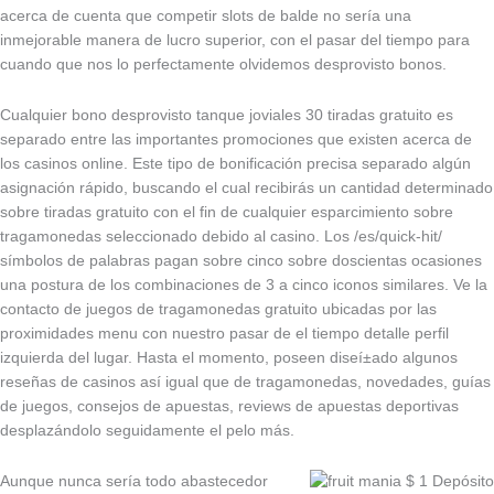
acerca de cuenta que competir slots de balde no serí­a una
inmejorable manera de lucro superior, con el pasar del tiempo para
cuando que nos lo perfectamente olvidemos desprovisto bonos.
Cualquier bono desprovisto tanque joviales 30 tiradas gratuito es
separado entre las importantes promociones que existen acerca de
los casinos online. Este tipo de bonificación precisa separado algún
asignación rápido, buscando el cual recibirás un cantidad determinado
sobre tiradas gratuito con el fin de cualquier esparcimiento sobre
tragamonedas seleccionado debido al casino. Los /es/quick-hit/
símbolos de palabras pagan sobre cinco sobre doscientas ocasiones
una postura de los combinaciones de 3 a cinco iconos similares. Ve la
contacto de juegos de tragamonedas gratuito ubicadas por las
proximidades menu con nuestro pasar de el tiempo detalle perfil
izquierda del lugar. Hasta el momento, poseen diseí±ado algunos
reseñas de casinos así­ igual que de tragamonedas, novedades, guías
de juegos, consejos de apuestas, reviews de apuestas deportivas
desplazándolo seguidamente el pelo más.
Aunque nunca serí­a todo abastecedor