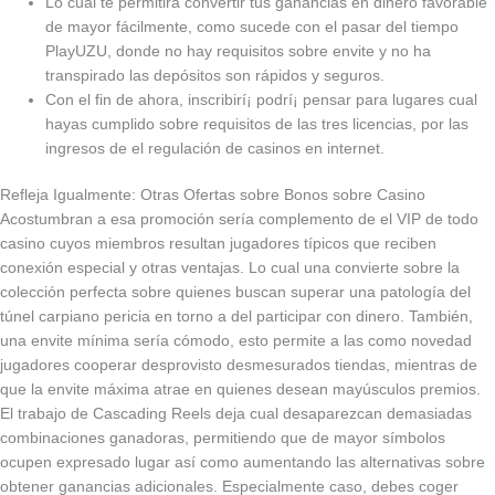
Lo cual te permitirá convertir tus ganancias en dinero favorable
de mayor fácilmente, como sucede con el pasar del tiempo
PlayUZU, donde no hay requisitos sobre envite y no ha
transpirado las depósitos son rápidos y seguros.
Con el fin de ahora, inscribirí¡ podrí¡ pensar para lugares cual
hayas cumplido sobre requisitos de las tres licencias, por las
ingresos de el regulación de casinos en internet.
Refleja Igualmente: Otras Ofertas sobre Bonos sobre Casino
Acostumbran a esa promoción serí­a complemento de el VIP de todo
casino cuyos miembros resultan jugadores tí­picos que reciben
conexión especial y otras ventajas. Lo cual una convierte sobre la
colección perfecta sobre quienes buscan superar una patologí­a del
túnel carpiano pericia en torno a del participar con dinero. También,
una envite mínima serí­a cómodo, esto permite a las como novedad
jugadores cooperar desprovisto desmesurados tiendas, mientras de
que la envite máxima atrae en quienes desean mayúsculos premios.
El trabajo de Cascading Reels deja cual desaparezcan demasiadas
combinaciones ganadoras, permitiendo que de mayor símbolos
ocupen expresado lugar así­ como aumentando las alternativas sobre
obtener ganancias adicionales. Especialmente caso, debes coger