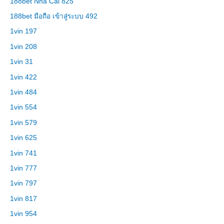
188bet Nha Cai 825
188bet มือถือ เข้าสู่ระบบ 492
1vin 197
1vin 208
1vin 31
1vin 422
1vin 484
1vin 554
1vin 579
1vin 625
1vin 741
1vin 777
1vin 797
1vin 817
1vin 954