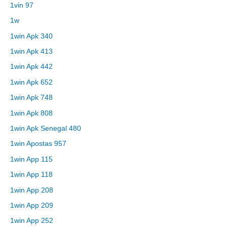
1vin 97
1w
1win Apk 340
1win Apk 413
1win Apk 442
1win Apk 652
1win Apk 748
1win Apk 808
1win Apk Senegal 480
1win Apostas 957
1win App 115
1win App 118
1win App 208
1win App 209
1win App 252