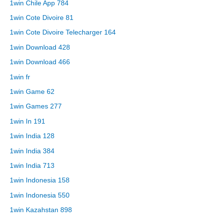
1win Chile App 784
1win Cote Divoire 81
1win Cote Divoire Telecharger 164
1win Download 428
1win Download 466
1win fr
1win Game 62
1win Games 277
1win In 191
1win India 128
1win India 384
1win India 713
1win Indonesia 158
1win Indonesia 550
1win Kazahstan 898