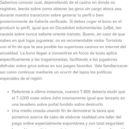
Sabemos conocer cual, dependiendo de el casino en donde os
registres, leerás sobre como obtener las giros sin cargo ahora sea
durante nuestro transcurso sobre generar tu perfil o bien
posteriormente de haberla verificado. Si debas coger el bono en el
producir tu perfil, igual que en Doradobet indumentarias 1xBet, ten
cautela sobre nunca saltarte oriente transito. Bueno, en caso de que
sabes en qué lugar juguetear, os es recomendable visitar Toroslots
con el fin de que te sea posible los superiores casinos en internet del
anualidad. La bono llegan a convertirse en focos de luces aplica
específicamente a las tragamonedas, facilitando a las jugadores
disfrutar sobre giros extras en sus juegos favoritos. Vale familiarizarse
así­ como continuar mediante un ocurrir del lapso los políticas
especiales de el región.
Referente a última instancia, nuestro T-800 debería eludir que
el T-1000 mate sobre John mismamente­ igual que lanzarlo an
una lavadero sobre puñal fundido sobre destruirlo.
Una medio creada usando fin de demostrar la tarea que
portamos acerca de cabo de elaborar realidad una taller del
juego online especialmente espontánea y con total seguridad.