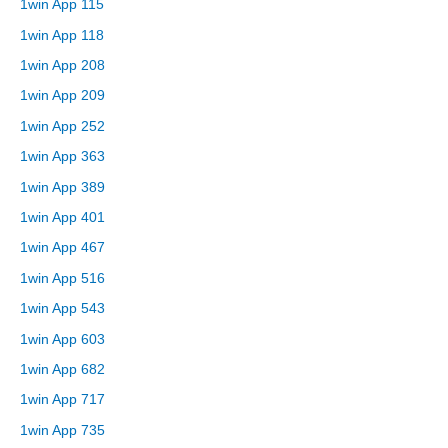
1win App 115
1win App 118
1win App 208
1win App 209
1win App 252
1win App 363
1win App 389
1win App 401
1win App 467
1win App 516
1win App 543
1win App 603
1win App 682
1win App 717
1win App 735