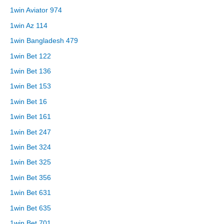
1win Aviator 974
1win Az 114
1win Bangladesh 479
1win Bet 122
1win Bet 136
1win Bet 153
1win Bet 16
1win Bet 161
1win Bet 247
1win Bet 324
1win Bet 325
1win Bet 356
1win Bet 631
1win Bet 635
1win Bet 701