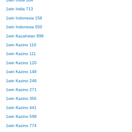
1win India 384
1win India 713
1win Indonesia 158
1win Indonesia 550
1win Kazahstan 898
1win Kazino 110
1win Kazino 111
1win Kazino 120
1win Kazino 148
1win Kazino 248
1win Kazino 271
1win Kazino 355
1win Kazino 441
1win Kazino 598
1win Kazino 774