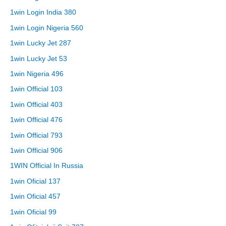
1win Login India 380
1win Login Nigeria 560
1win Lucky Jet 287
1win Lucky Jet 53
1win Nigeria 496
1win Official 103
1win Official 403
1win Official 476
1win Official 793
1win Official 906
1WIN Official In Russia
1win Oficial 137
1win Oficial 457
1win Oficial 99