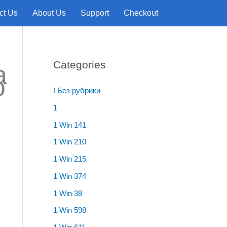
ct Us
About Us
Support
Checkout
e
Categories
a
o
! Без рубрики
1
1 Win 141
1 Win 210
1 Win 215
1 Win 374
1 Win 38
1 Win 598