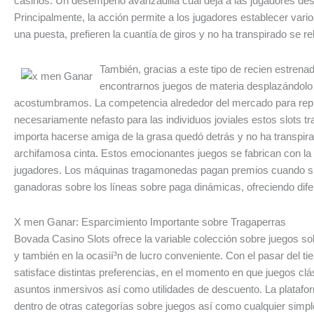
casinos. Un desempeño avanzadilla cual deja a las jugadores despe
Principalmente, la acción permite a los jugadores establecer var
una puesta, prefieren la cuantía de giros y no ha transpirado se re
También, gracias a este tipo de recien estren
encontrarnos juegos de materia desplazándolo h
acostumbramos. La competencia alrededor del mercado para reprod
necesariamente nefasto para las individuos joviales estos slots trag
importa hacerse amiga de la grasa quedó detrás y no ha transpir
archifamosa cinta. Estos emocionantes juegos se fabrican con la
jugadores. Los máquinas tragamonedas pagan premios cuando si 
ganadoras sobre los líneas sobre paga dinámicas, ofreciendo difer
X men Ganar: Esparcimiento Importante sobre Tragaperras
Bovada Casino Slots ofrece la variable colección sobre juegos 
y también en la ocasií³n de lucro conveniente. Con el pasar del 
satisface distintas preferencias, en el momento en que juegos cl
asuntos inmersivos así­ como utilidades de descuento. La plataforma
dentro de otras categorías sobre juegos así­ como cualquier simpl