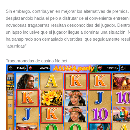
Sin embargo, contribuyen en mejorar los alternativas de premios, 
desplazándolo hacia el pelo a disfrutar de el conveniente entreteni
novedosas tragaperras resultan desconocidas del jugador. Dentr
un lapso inclusive que el jugador llegue a dominar una situación
ha transpirado son demasiado divertidas, que seguidamente result
“aburridas”.
Tragamonedas de casino Netbet