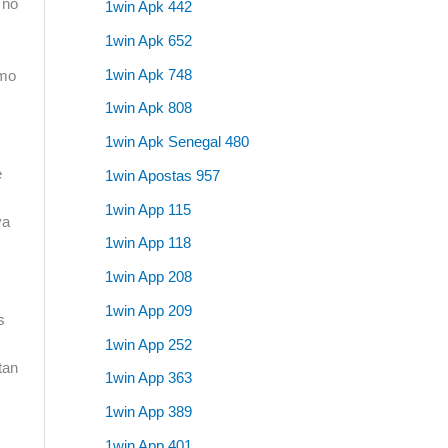
 no
1win Apk 442
1win Apk 652
1win Apk 748
ómo
1win Apk 808
1win Apk Senegal 480
e
1win Apostas 957
s
1win App 115
va
1win App 118
1win App 208
1win App 209
s
1win App 252
tan
1win App 363
1win App 389
1win App 401