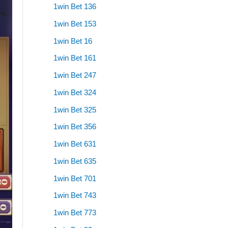
1win Bet 136
1win Bet 153
1win Bet 16
1win Bet 161
1win Bet 247
1win Bet 324
1win Bet 325
1win Bet 356
1win Bet 631
1win Bet 635
1win Bet 701
1win Bet 743
1win Bet 773