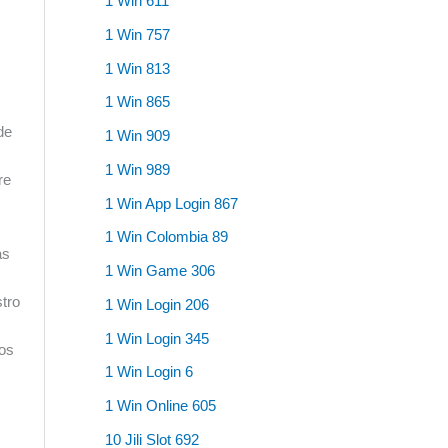
1 Win 611
1 Win 757
1 Win 813
1 Win 865
de
1 Win 909
1 Win 989
re
1 Win App Login 867
1 Win Colombia 89
as
1 Win Game 306
tro
1 Win Login 206
1 Win Login 345
os
1 Win Login 6
1 Win Online 605
10 Jili Slot 692