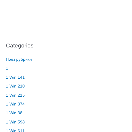
Categories
! Без рубрики
1
1 Win 141
1 Win 210
1 Win 215
1 Win 374
1 Win 38
1 Win 598
1 Win 611