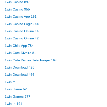
1win Casino 897
1win Casino 955
1win Casino App 191
1win Casino Login 500
1win Casino Online 14
1win Casino Online 42
1win Chile App 784
1win Cote Divoire 81
1win Cote Divoire Telecharger 164
1win Download 428
1win Download 466
1win fr
1win Game 62
1win Games 277
1win In 191