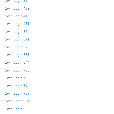
1win Login 394
1win Login 409
1win Login 443
1win Login 471
1win Login 52
1win Login 521
1win Login 526
1win Login 537
1win Login 644
1win Login 703
1win Login 72
1win Login 74
1win Login 757
1win Login 954
1win Login 962