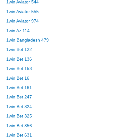
1win Aviator 544
1win Aviator 555
1win Aviator 974
1win Az 114
1win Bangladesh 479
1win Bet 122
1win Bet 136
1win Bet 153
1win Bet 16
1win Bet 161
1win Bet 247
1win Bet 324
1win Bet 325
1win Bet 356
1win Bet 631