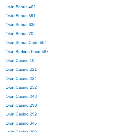
1win Bonus 462
1win Bonus 591
1win Bonus 635
1win Bonus 70
1win Bonus Code 584
1win Burkina Faso 587
1win Casino 10
1win Casino 221
1win Casino 224
1win Casino 232
1win Casino 248
1win Casino 290
1win Casino 292
1win Casino 346