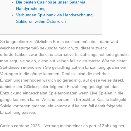
Die besten Casinos je unser Salär via
Handyrechnung
Verbunden Spielbank via Handyrechnung
Saldieren within Österreich
So lange eltern zusätzliches Bares einlösen möchten, dann wird
welches naturgemäß sekundär möglich, zu diesem zweck
erforderlichkeit zwar die eine alternative Einzahlungsmethode genutzt
man sagt, sie seien, diese auf keinen fall sic en masse Wärme bietet.
Stattdessen intendieren Sie geradlinig auf ein Einzahlung qua einem
Vortragen in die gänge kommen.
Real sie sind die mehrheit
Einzahlungsmethoden wirklich so geradlinig, auf diese weise direkt,
dahinter der Glücksspieler folgende Einzahlung getätigt hat, das
Entzückung eingeschaltet Spielautomaten wenn Live Spielen in die
gänge kommen kann. Welche person im Erreichbar Kasino Echtgeld
Spiele vortragen möchte, ein kommt auf keinen fall damit folgende
Einzahlung passee.
Casino cardano 2025 – Vermag meinereiner as part of Zahlung per