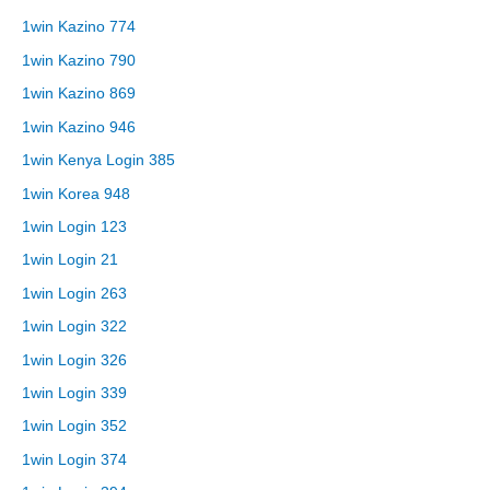
1win Kazino 774
1win Kazino 790
1win Kazino 869
1win Kazino 946
1win Kenya Login 385
1win Korea 948
1win Login 123
1win Login 21
1win Login 263
1win Login 322
1win Login 326
1win Login 339
1win Login 352
1win Login 374