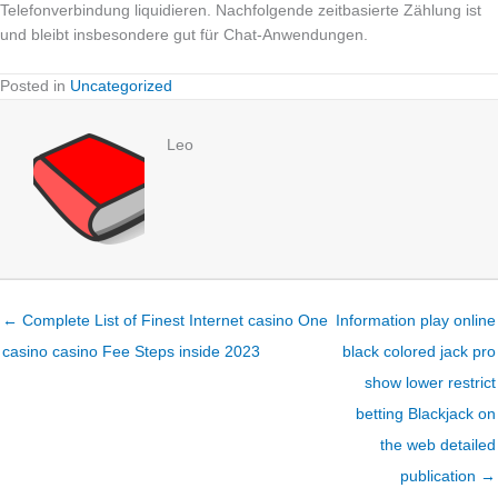
Telefonverbindung liquidieren. Nachfolgende zeitbasierte Zählung ist
und bleibt insbesondere gut für Chat-Anwendungen.
Posted in
Uncategorized
Leo
← Complete List of Finest Internet casino One
Information play online
casino casino Fee Steps inside 2023
black colored jack pro
show lower restrict
betting Blackjack on
the web detailed
publication →