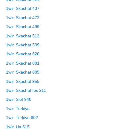
1win Skachat 437
1win Skachat 472
1win Skachat 499
1win Skachat 513
1win Skachat 539
1win Skachat 620
1win Skachat 881
1win Skachat 885
1win Skachat 955
1win Skachat Ios 211
1win Slot 940
1win Turkiye
1win Turkiye 602
1win Ua 615