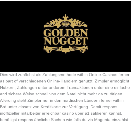
Dies wird zunächst als Zahlungsmethode within Online-Casinos ferner
as part of verschiedenen Online-Händlern genutzt. Zimpler ermöglicht
Nutzern, Zahlungen unter anderem Transaktionen unter eine einfache
and sichere Weise schnell von dem Natel nicht mehr da zu tätigen.
Allerding steht Zimpler nur in den nordischen Ländern ferner within
Brd unter einsatz von Kreditkarte zur Verfügung. Damit respons
inoffizieller mitarbeiter erreichbar casino über a1 saldieren kannst,
benötigst respons ähnliche Sachen wie falls du via Magenta einzahlst.