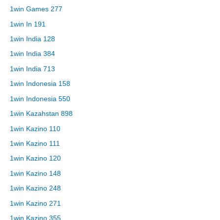
1win Games 277
1win In 191
1win India 128
1win India 384
1win India 713
1win Indonesia 158
1win Indonesia 550
1win Kazahstan 898
1win Kazino 110
1win Kazino 111
1win Kazino 120
1win Kazino 148
1win Kazino 248
1win Kazino 271
1win Kazino 355