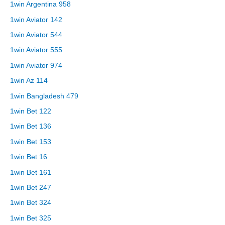
1win Argentina 958
1win Aviator 142
1win Aviator 544
1win Aviator 555
1win Aviator 974
1win Az 114
1win Bangladesh 479
1win Bet 122
1win Bet 136
1win Bet 153
1win Bet 16
1win Bet 161
1win Bet 247
1win Bet 324
1win Bet 325