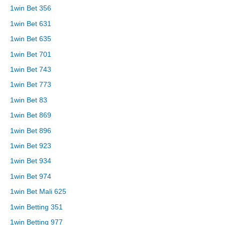
1win Bet 356
1win Bet 631
1win Bet 635
1win Bet 701
1win Bet 743
1win Bet 773
1win Bet 83
1win Bet 869
1win Bet 896
1win Bet 923
1win Bet 934
1win Bet 974
1win Bet Mali 625
1win Betting 351
1win Betting 977