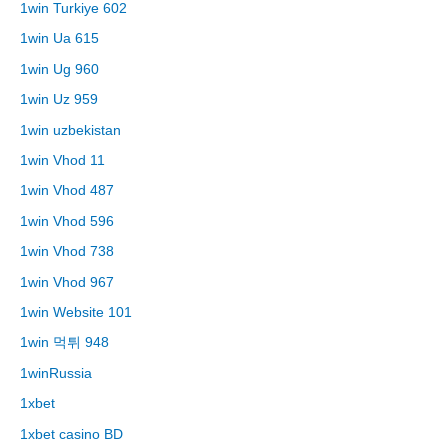
1win Turkiye 602
1win Ua 615
1win Ug 960
1win Uz 959
1win uzbekistan
1win Vhod 11
1win Vhod 487
1win Vhod 596
1win Vhod 738
1win Vhod 967
1win Website 101
1win 먹튀 948
1winRussia
1xbet
1xbet casino BD