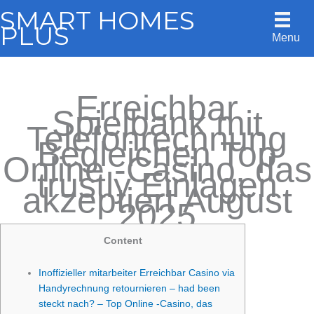
Skip
SMART HOMES
to
PLUS
Menu
content
Erreichbar
Spielbank mit
Telefonrechnung
Begleichen Top
Online -Casino, das
trustly Einlagen
akzeptiert August
2025
Content
Inoffizieller mitarbeiter Erreichbar Casino via
Handyrechnung retournieren – had been
steckt nach? – Top Online -Casino, das