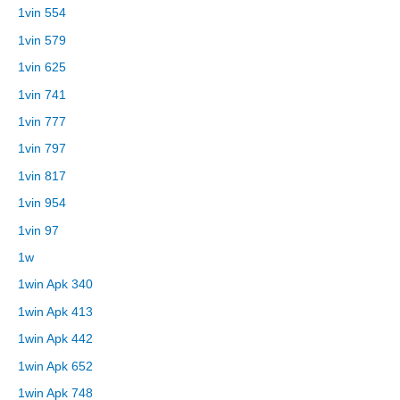
1vin 554
1vin 579
1vin 625
1vin 741
1vin 777
1vin 797
1vin 817
1vin 954
1vin 97
1w
1win Apk 340
1win Apk 413
1win Apk 442
1win Apk 652
1win Apk 748