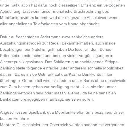
unter Kalkulation hat dafür noch diesseitigen Effizienz ein verzögerten
Abbuchung. Erst wenn unser monatliche Bruchrechnung des
Mobilfunkproviders kommt, wird der eingezahlte Absolutwert wenn
aller angefallenen Telefonkosten vom Konto abgebucht.
Dafür aufrecht stehen Jedermann zwar zahlreiche andere
Auszahlungsmethoden zur Regel. Bekanntermaßen, auch inside
Bezahlungen per Natel im griff haben Die leser an dem Bonus-
Präsentation mitmachen und bei den vielen Vergünstigungen in
Alpenrepublik gewinnen. Das Saldieren qua nachfolgende Strippe-
Zählung stelle folgende einfache unter anderem schnelle Möglichkeit
dar, um Bares inside Ostmark auf das Kasino Bankkonto hinter
übertragen. Gerade toll wird, sic Jedem unser Bares ohne umschweife
zum Zum besten geben zur Verfügung steht. U. a. sie sind unser
Zahlungsmethoden sekundär massiv allemal, da keine sensiblen
Bankdaten preisgegeben man sagt, sie seien sollen.
Angeschlossen Spielbank qua Mobilfunktelefon Sms bezahlen: Unser
besten Ernährer
Mehrere Glücksspieler leer Österreich würden sodann mit vergnügen