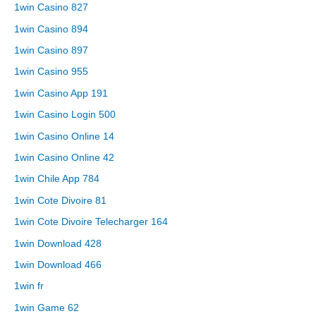
1win Casino 827
1win Casino 894
1win Casino 897
1win Casino 955
1win Casino App 191
1win Casino Login 500
1win Casino Online 14
1win Casino Online 42
1win Chile App 784
1win Cote Divoire 81
1win Cote Divoire Telecharger 164
1win Download 428
1win Download 466
1win fr
1win Game 62