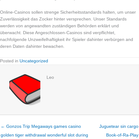
Online-Casinos sollen strenge Sicherheitsstandards halten, um unser
Zuverlässigkeit das Zocker hinter versprechen. Unser Standards
werden von angewandten zuständigen Behörden erklärt und
überwacht. Diese Angeschlossen-Casinos sind verpflichtet,
nachfolgende Unzweifelhaftigkeit ihr Spieler dahinter verbürgen and
deren Daten dahinter bewachen.
Posted in
Uncategorized
Leo
← Gonzos Trip Megaways games casino
Juguetear sin cargo
golden tiger withdrawal wonderful slot during
Book-of-Ra-Play