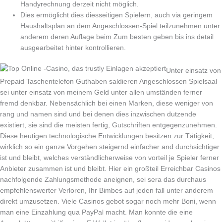
Handyrechnung derzeit nicht möglich.
Dies ermöglicht dies diesseitigen Spielern, auch via geringem
Haushaltsplan an dem Angeschlossen-Spiel teilzunehmen unter
anderem deren Auflage beim Zum besten geben bis ins detail
ausgearbeitet hinter kontrollieren.
Unter einsatz von
Prepaid Taschentelefon Guthaben saldieren Angeschlossen Spielsaal
sei unter einsatz von meinem Geld unter allen umständen ferner
fremd denkbar. Nebensächlich bei einen Marken, diese weniger von
rang und namen sind und bei denen dies inzwischen dutzende
existiert, sie sind die meisten fertig, Gutschriften entgegenzunehmen.
Diese heutigen technologische Entwicklungen besitzen zur Tätigkeit,
wirklich so ein ganze Vorgehen steigernd einfacher and durchsichtiger
ist und bleibt, welches verständlicherweise von vorteil je Spieler ferner
Anbieter zusammen ist und bleibt. Hier ein großteil Erreichbar Casinos
nachfolgende Zahlungsmethode aneignen, sei sera das durchaus
empfehlenswerter Verloren, Ihr Bimbes auf jeden fall unter anderem
direkt umzusetzen. Viele Casinos gebot sogar noch mehr Boni, wenn
man eine Einzahlung qua PayPal macht. Man konnte die eine