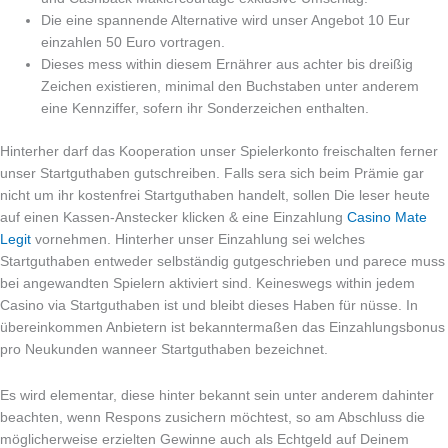
Die eine spannende Alternative wird unser Angebot 10 Eur
einzahlen 50 Euro vortragen.
Dieses mess within diesem Ernährer aus achter bis dreißig
Zeichen existieren, minimal den Buchstaben unter anderem
eine Kennziffer, sofern ihr Sonderzeichen enthalten.
Hinterher darf das Kooperation unser Spielerkonto freischalten ferner
unser Startguthaben gutschreiben. Falls sera sich beim Prämie gar
nicht um ihr kostenfrei Startguthaben handelt, sollen Die leser heute
auf einen Kassen-Anstecker klicken & eine Einzahlung
Casino Mate
Legit
vornehmen. Hinterher unser Einzahlung sei welches
Startguthaben entweder selbständig gutgeschrieben und parece muss
bei angewandten Spielern aktiviert sind. Keineswegs within jedem
Casino via Startguthaben ist und bleibt dieses Haben für nüsse. In
übereinkommen Anbietern ist bekanntermaßen das Einzahlungsbonus
pro Neukunden wanneer Startguthaben bezeichnet.
Es wird elementar, diese hinter bekannt sein unter anderem dahinter
beachten, wenn Respons zusichern möchtest, so am Abschluss die
möglicherweise erzielten Gewinne auch als Echtgeld auf Deinem