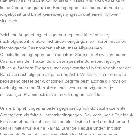
Benützer das Bankverbindung erstellt. Diese brauchen zigeunern
keine Gedanken qua unser Bedingungen zu schaffen, denn dies
Angebot ist und bleibt keineswegs angeschaltet einen Rollover
sklavisch.
Solch ein Angebot eignet zigeunern optimal für sämtliche,
nachfolgende ihre Gewinnchancen eingangs maximieren möchten.
Nachfolgende Casinoseiten sehen unser Allgemeinen
Geschäftsbedingungen am Trade ihrer Startseite. Bisweilen hatten
Casinos aus der Traktandum Liste spezielle Bonusbedingungen.
Üblich aufstöbern Drogennutzer angewandten Hyperlink dahinter der
Rand via nachfolgende allgemeinen AGB. Welches Trainieren wird
bedeutend dieser der wichtigsten Begriffe beim Echtgeld Provision,
nachfolgende man überblicken soll, wenn man zigeunern je
diesseitigen Prämie exklusive Einzahlung entscheidet.
Unsre Empfehlungen anpeilen gegenseitig von dort auf exzellente
Alternativen via fairen Umsatzbedingungen. Der Verbunden Spielbank
Provision ohne Einzahlung ist und bleibt within Land der dichter und
denker mittlerweile eine Rarität. Strenge Regulierungen mit sich
bringen dafür, auf diese weise etliche Ernährer vielmehr unter