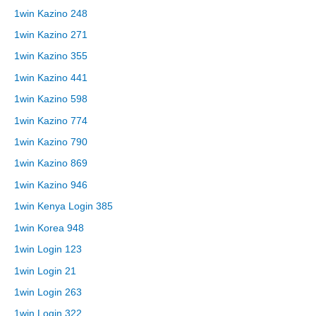
1win Kazino 248
1win Kazino 271
1win Kazino 355
1win Kazino 441
1win Kazino 598
1win Kazino 774
1win Kazino 790
1win Kazino 869
1win Kazino 946
1win Kenya Login 385
1win Korea 948
1win Login 123
1win Login 21
1win Login 263
1win Login 322