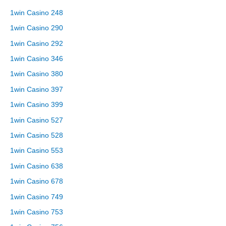
1win Casino 248
1win Casino 290
1win Casino 292
1win Casino 346
1win Casino 380
1win Casino 397
1win Casino 399
1win Casino 527
1win Casino 528
1win Casino 553
1win Casino 638
1win Casino 678
1win Casino 749
1win Casino 753