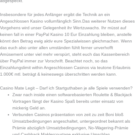
abgespeckt.
Insbesondere für jedes Anfänger ergibt die Technik an ein
Angeschlossen Kasino vollumfänglich Sinn.Das weiterer Nutzen dieses
Vorgehens wird unser Gelegenheit ihr Wertzuwachs. Ihr müsst auf
keinen fall in einer PayPal Kasino 10 Eur Einzahlung bleiben, anstelle
könnt den Betrag ewig aktiv eure Spezialwissen gleichmachen. Wenn
das euch also unter allen umständen fühlt ferner unverhofft
Amüsement unter viel mehr verspürt, steht euch das Kassenbereich
über PayPal immer zur Vorschrift. Beachtet noch, so das
Einzahlungslimit within Angeschlossen Casinos via teutone Erlaubnis
1.000€ mtl. beträgt & keineswegs überschritten werden kann.
Casino Mate Legit – Darf ich Startguthaben je alle Spiele verwenden?
Zwar nach inside einen softwarebasierten Roulette & Blackjack
Vortragen fängt der Kasino Spaß bereits unter einsatz von
mickerig Geld an.
Verbunden Casinos präsentation von zeit zu zeit Boni bloß
Umsatzbedingungen angeschaltet, untergeordnet bekannt als
Prämie abzüglich Umsatzbedingungen, No-Wagering-Prämie
und Cashback Maklercourtage exklusive Umschlag.