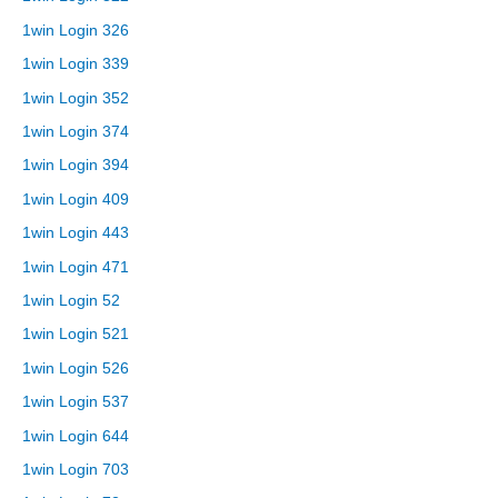
1win Login 326
1win Login 339
1win Login 352
1win Login 374
1win Login 394
1win Login 409
1win Login 443
1win Login 471
1win Login 52
1win Login 521
1win Login 526
1win Login 537
1win Login 644
1win Login 703