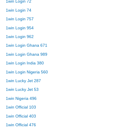
1win Login 72
1win Login 74
1win Login 757
1win Login 954
1win Login 962
1win Login Ghana 671
1win Login Ghana 989
1win Login India 380
1win Login Nigeria 560
1win Lucky Jet 287
1win Lucky Jet 53
1win Nigeria 496
1win Official 103
1win Official 403
1win Official 476