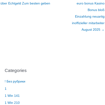
über Echtgeld Zum besten geben
euro bonus Kasino
Bonus bloß
Einzahlung neuartig
inoffizieller mitarbeiter
August 2025 →
Categories
! Без рубрики
1
1 Win 141
1 Win 210