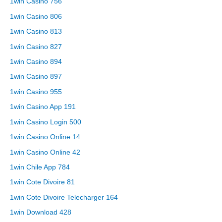
1win Casino 756
1win Casino 806
1win Casino 813
1win Casino 827
1win Casino 894
1win Casino 897
1win Casino 955
1win Casino App 191
1win Casino Login 500
1win Casino Online 14
1win Casino Online 42
1win Chile App 784
1win Cote Divoire 81
1win Cote Divoire Telecharger 164
1win Download 428