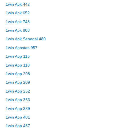
1win Apk 442
1win Apk 652
1win Apk 748
1win Apk 808
1win Apk Senegal 480
1win Apostas 957
1win App 115
1win App 118
1win App 208
1win App 209
1win App 252
1win App 363
1win App 389
1win App 401
1win App 467