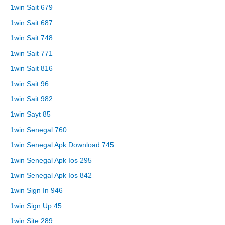
1win Sait 679
1win Sait 687
1win Sait 748
1win Sait 771
1win Sait 816
1win Sait 96
1win Sait 982
1win Sayt 85
1win Senegal 760
1win Senegal Apk Download 745
1win Senegal Apk Ios 295
1win Senegal Apk Ios 842
1win Sign In 946
1win Sign Up 45
1win Site 289