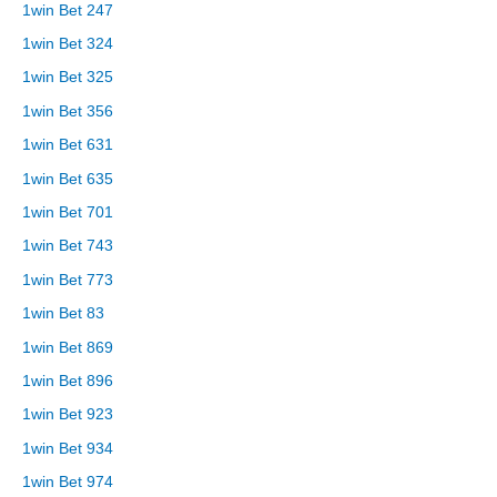
1win Bet 247
1win Bet 324
1win Bet 325
1win Bet 356
1win Bet 631
1win Bet 635
1win Bet 701
1win Bet 743
1win Bet 773
1win Bet 83
1win Bet 869
1win Bet 896
1win Bet 923
1win Bet 934
1win Bet 974