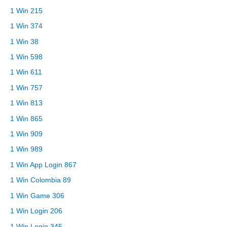
1 Win 215
1 Win 374
1 Win 38
1 Win 598
1 Win 611
1 Win 757
1 Win 813
1 Win 865
1 Win 909
1 Win 989
1 Win App Login 867
1 Win Colombia 89
1 Win Game 306
1 Win Login 206
1 Win Login 345