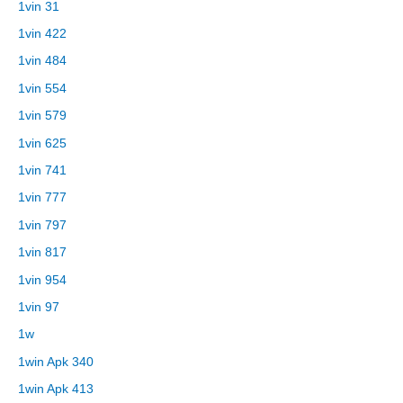
1vin 31
1vin 422
1vin 484
1vin 554
1vin 579
1vin 625
1vin 741
1vin 777
1vin 797
1vin 817
1vin 954
1vin 97
1w
1win Apk 340
1win Apk 413