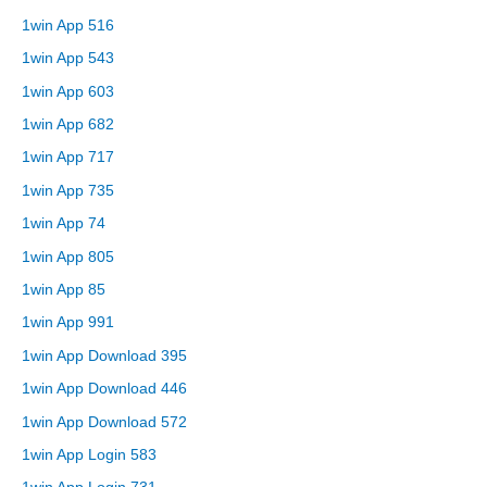
1win App 516
1win App 543
1win App 603
1win App 682
1win App 717
1win App 735
1win App 74
1win App 805
1win App 85
1win App 991
1win App Download 395
1win App Download 446
1win App Download 572
1win App Login 583