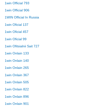
1win Official 793
1win Official 906
1WIN Official In Russia
1win Oficial 137
1win Oficial 457
1win Oficial 99
1win Ofitsialnii Sait 727
1win Onlain 133
1win Onlain 140
1win Onlain 265
1win Onlain 367
1win Onlain 505
1win Onlain 822
1win Onlain 896
1win Onlain 901