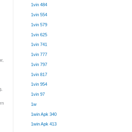
1vin 484
1vin 554
1vin 579
1vin 625
1vin 741
1vin 777
r,
1vin 797
1vin 817
1vin 954
g,
1vin 97
rn
1w
1win Apk 340
1win Apk 413