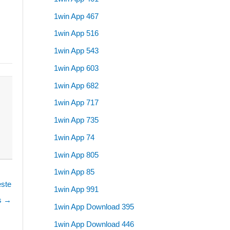
1win App 467
1win App 516
1win App 543
1win App 603
1win App 682
1win App 717
1win App 735
1win App 74
1win App 805
1win App 85
este
1win App 991
s →
1win App Download 395
1win App Download 446