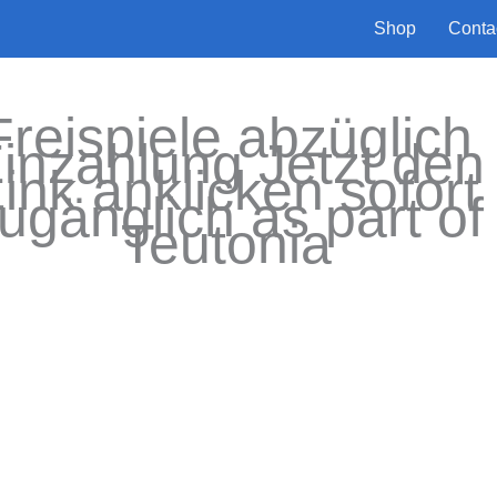
Shop
Conta
Freispiele abzüglich
inzahlung Jetzt den
ink anklicken sofort
ugänglich as part of
Teutonia