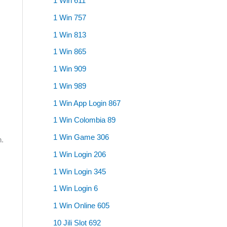
1 Win 611
1 Win 757
1 Win 813
1 Win 865
1 Win 909
1 Win 989
1 Win App Login 867
1 Win Colombia 89
1 Win Game 306
n.
1 Win Login 206
1 Win Login 345
1 Win Login 6
1 Win Online 605
10 Jili Slot 692