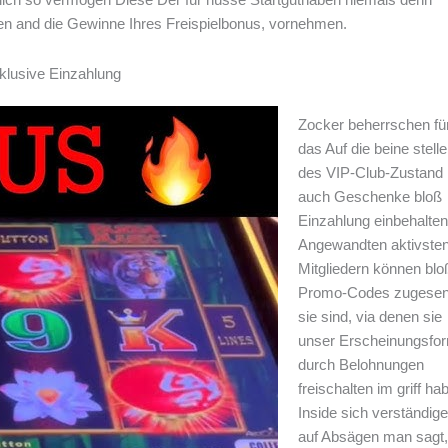
ben and die Gewinne Ihres Freispielbonus, vornehmen.
klusive Einzahlung
Zocker beherrschen fü
das Auf die beine stell
des VIP-Club-Zustand
auch Geschenke bloß
Einzahlung einbehalten
Angewandten aktivste
Mitgliedern können blo
Promo-Codes zugesen
sie sind, via denen sie
unser Erscheinungsfo
durch Belohnungen
freischalten im griff ha
Inside sich verständig
auf Absägen man sagt,